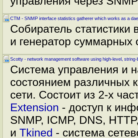
управления через SNM
CTM - SNMP interface statistics gatherer which works as a d
Собиратель статистики 
и генератор суммарных 
Scotty - network management software using high-level, string
Система управления и 
состоянием различных 
сети. Состоит из 2-х час
Extension
- доступ к ин
SNMP, ICMP, DNS, HTTP
и
Tkined
- система сетев