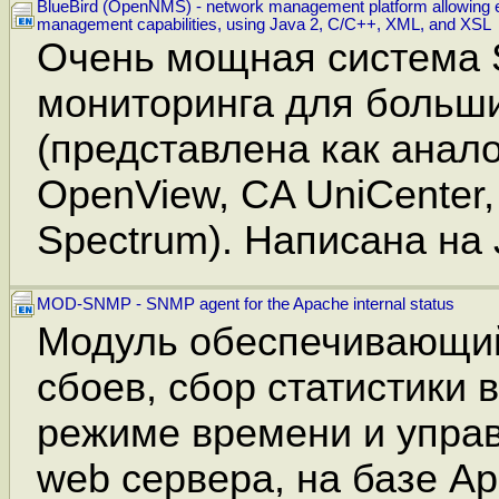
BlueBird (OpenNMS) - network management platform allowing e
management capabilities, using Java 2, C/C++, XML, and XSL
Очень мощная система
мониторинга для больши
(представлена как аналог
OpenView, CA UniCenter,
Spectrum). Написана на 
MOD-SNMP - SNMP agent for the Apache internal status
Модуль обеспечивающи
сбоев, сбор статистики 
режиме времени и упра
web сервера, на базе Аp