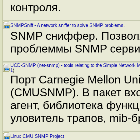
контроля.
SNMPSniff - A network sniffer to solve SNMP problems.
SNMP cниффер. Позвол
проблеммы SNMP серви
UCD-SNMP (net-snmp) - tools relating to the Simple Network
1
)
Порт Carnegie Mellon Un
(CMUSNMP). В пакет вх
агент, библиотека функц
уловитель трапов, mib-бр
Linux CMU SNMP Project