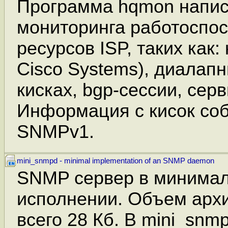
Программа hqmon напис
мониторинга работоспо
ресурсов ISP, таких как:
Cisco Systems), диалап
кисках, bgp-сессии, сер
Информация с кисок соб
SNMPv1.
mini_snmpd - minimal implementation of an SNMP daemon
SNMP сервер в минима
исполнении. Объем арх
всего 28 Кб. В mini_snm