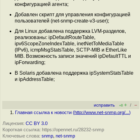
конфигурацией агента;
Добавлен скрипт для управления конфигурацией
пользователей (net-snmp-create-v3-user);
Для Linux добавлена поддержка LVM-разделов,
реализованы: ipDefaultRouteTable,
ipv6ScopeZoneIndexTable, inetNetToMediaTable
(IPv6), icmpMsgStatsTable, SCTP-MIB и EtherLike
MIB. Возможность записи значений ipDefaultTTL и
ipForwarding;
В Solaris добавлена поддержка ipSystemStatsTable
и ipAddressTable;
+
–
исправить
/
+8
Главная ссылка к новости (
http://www.net-snmp.org/...
)
Лицензия:
CC BY 3.0
Короткая ссылка: https://opennet.ru/28232-snmp
Ключевые слова:
snmp
,
net-snmp