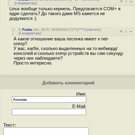
+
–
/
[
к модератору
]
Linux вообще только кернель. Предлагается COM+ в
ядре сделать? До такого даже MS кажется не
додумался :)
5
,
Fcuku
(
ok
), 20:37, 10/10/2010 [
^
] [
^^
] [
^^^
] [
ответить
]
+
–
/
[
к модератору
]
А какое отношение ваша лесенка имеет к net-
snmp?
У вас, кагбе, сколько выделенных на то вебморд/
консолей и сколько snmp устройств вы сию секунду
через них наблюдаете?
Просто интересно.
Добавить комментарий
Имя:
E-Mail:
Текст: