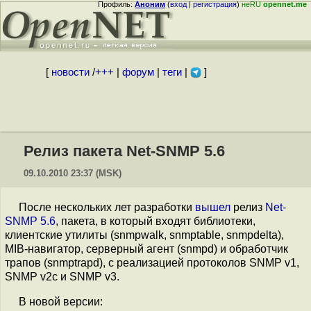
Профиль:
Аноним
(
вход
|
регистрация
)
неRU
opennet.me
[
новости
/
+++
|
форум
|
теги
|
]
Релиз пакета Net-SNMP 5.6
09.10.2010 23:37 (MSK)
После нескольких лет разработки
вышел
релиз
Net-
SNMP 5.6
, пакета, в который входят библиотеки,
клиентские утилиты (snmpwalk, snmptable, snmpdelta),
MIB-навигатор, серверный агент (snmpd) и обработчик
трапов (snmptrapd), с реализацией протоколов SNMP v1,
SNMP v2c и SNMP v3.
В новой версии: