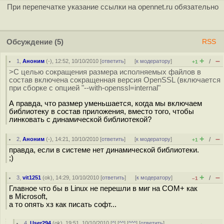
При перепечатке указание ссылки на opennet.ru обязательно
Обсуждение
(5)
RSS
+
–
1
,
Аноним
(
-
), 12:52, 10/10/2010 [
ответить
]
[
к модератору
]
/
+1
>С целью сокращения размера исполняемых файлов в
состав включена сокращенная версия OpenSSL (включается
при сборке с опцией "--with-openssl=internal"
А правда, что размер уменьшается, когда мы включаем
библиотеку в состав приложения, вместо того, чтобы
линковать с динамической библиотекой?
+
–
2
,
Аноним
(
-
), 14:21, 10/10/2010 [
ответить
]
[
к модератору
]
/
+1
правда, если в системе нет динамической библиотеки.
;)
+
–
3
,
vit1251
(
ok
), 14:29, 10/10/2010 [
ответить
]
[
к модератору
]
/
–1
Главное что бы в Linux не перешли в миг на COM+ как
в Microsoft,
а то опять хз как писать софт...
4
,
User294
(
ok
), 19:51, 10/10/2010 [
^
] [
^^
] [
^^^
] [
ответить
]