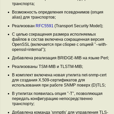
транспорта;
Возможность определения псевдонимов (опция
alias) для транспортов;
Реализован
RFC5591
(Transport Security Model);
С целью сокращения размера исполняемых
файлов в состав включена сокращенная версия
OpenSSL (включается при сборке с опцией "--with-
openssl=internal");
Добавлена реализация BRIDGE-MIB на языке Perl;
Реализованы TSM-MIB и TLSTM-MIB;
В комплект включена новая утилита net-snmp-cert
для создания X.509-сертификатов для
использования при работе SNMP поверх (D)TLS;
В утилитах появилась опция "-T", позволяющая
передать конфигурацию непосредственно
транспорту;
Добавлена команда 'snmptls' для управления TLS-