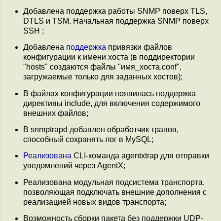
Добавлена поддержка работы SNMP поверх TLS,
DTLS и TSM. Начальная поддержка SNMP поверх
SSH ;
Добавлена
поддержка
привязки файлов
конфигурации к имени хоста (в поддиректории
"hosts" создаются файлы "имя_хоста.conf",
загружаемые только для заданных хостов);
В файлах конфигурации появилась поддержка
директивы include, для включения содержимого
внешних файлов;
В snmptrapd добавлен обработчик трапов,
способный сохранять лог в MySQL;
Реализована
CLI-команда agentxtrap для отправки
уведомлений через AgentX;
Реализована модульная подсистема транспорта,
позволяющая подключать внешние дополнения с
реализацией новых видов транспорта;
Возможность сборки пакета без поддержки UDP-