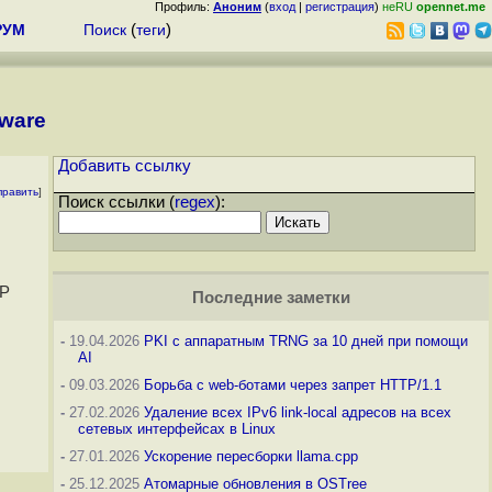
Профиль:
Аноним
(
вход
|
регистрация
)
неRU
opennet.me
РУМ
Поиск
(
теги
)
tware
Добавить ссылку
править
]
Поиск ссылки (
regex
):
GP
Последние заметки
-
19.04.2026
PKI с аппаратным TRNG за 10 дней при помощи
AI
-
09.03.2026
Борьба с web-ботами через запрет HTTP/1.1
-
27.02.2026
Удаление всех IPv6 link-local адресов на всех
сетевых интерфейсах в Linux
-
27.01.2026
Ускорение пересборки llama.cpp
-
25.12.2025
Атомарные обновления в OSTree