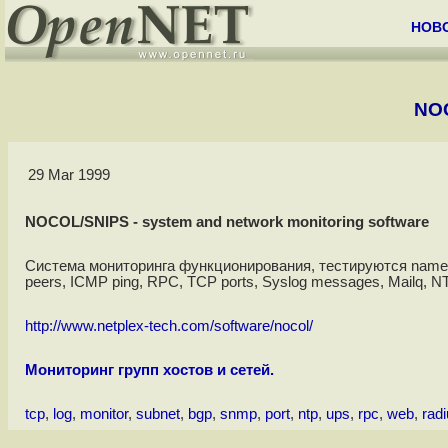
НОВ
NOC
29 Mar 1999
NOCOL/SNIPS - system and network monitoring software
Система мониторинга функционирования, тестируются nameser
peers, ICMP ping, RPC, TCP ports, Syslog messages, Mailq, N
http://www.netplex-tech.com/software/nocol/
Мониторинг групп хостов и сетей.
tcp
,
log
,
monitor
,
subnet
,
bgp
,
snmp
,
port
,
ntp
,
ups
,
rpc
,
web
,
rad