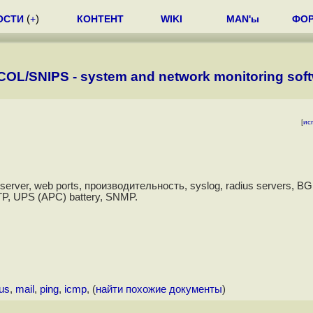
ОСТИ
(
+
)
КОНТЕНТ
WIKI
MAN'ы
ФО
OL/SNIPS - system and network monitoring sof
[
ис
ver, web ports, производительность, syslog, radius servers, B
TP, UPS (APC) battery, SNMP.
ius
,
mail
,
ping
,
icmp
, (
найти похожие документы
)