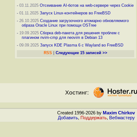
-
03.11.2025
Отсеивание AI-ботов на web-сервере через Cookie
-
01.11.2025
Запуск Linux-контейнеров во FreeBSD
-
26.10.2025
Создание загрузочного атомарно обновляемого
образа Oracle Linux при помощи OSTree
-
19.09.2025
Сборка deb-пакета для решения проблем с
плагином nvim-cmp для neovim в Debian 13
-
09.09.2025
Запуск KDE Plasma 6 с Wayland во FreeBSD
RSS
|
Следующие 15 записей >>
Хостинг:
Created 1996-2026 by
Maxim Chirkov
Добавить
,
Поддержать
,
Вебмастеру