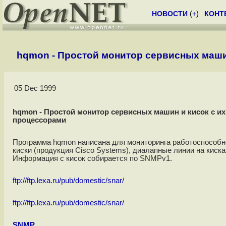
НОВОСТИ
(
+
)
КОНТ
hqmon - Простой монитор сервисных маши
05 Dec 1999
hqmon - Простой монитор сервисных машин и кисок с и
процессорами
Программа hqmon написана для мониторинга работоспособнос
киски (продукция Cisco Systems), диалапные линии на киска
Информация с кисок собирается по SNMPv1.
ftp://ftp.lexa.ru/pub/domestic/snar/
ftp://ftp.lexa.ru/pub/domestic/snar/
SNMP