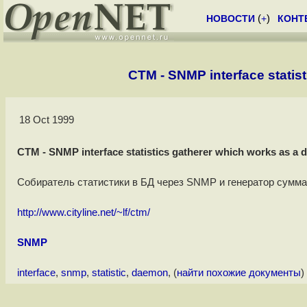
НОВОСТИ
(
+
)
КОНТ
CTM - SNMP interface statis
18 Oct 1999
CTM - SNMP interface statistics gatherer which works as a
Собиратель статистики в БД через SNMP и генератор сумма
http://www.cityline.net/~lf/ctm/
SNMP
interface
,
snmp
,
statistic
,
daemon
, (
найти похожие документы
)