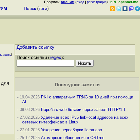
Профиль:
Аноним
(
вход
|
регистрация
)
неRU
opennet.me
РУМ
Поиск
(
теги
)
Добавить ссылку
править
]
Поиск ссылки (
regex
):
для
Последние заметки
-
19.04.2026
PKI с аппаратным TRNG за 10 дней при помощи
AI
-
09.03.2026
Борьба с web-ботами через запрет HTTP/1.1
-
27.02.2026
Удаление всех IPv6 link-local адресов на всех
сетевых интерфейсах в Linux
-
27.01.2026
Ускорение пересборки llama.cpp
-
25.12.2025
Атомарные обновления в OSTree