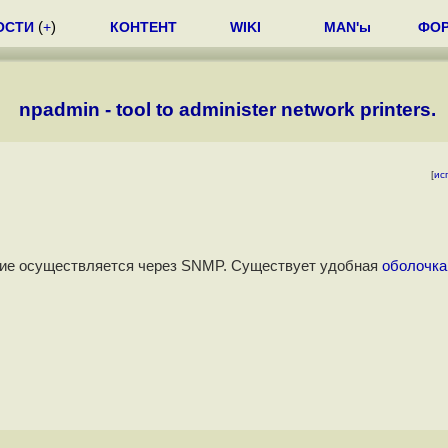
ОСТИ
(
+
)
КОНТЕНТ
WIKI
MAN'ы
ФО
npadmin - tool to administer network printers.
[
ис
ние осуществляется через SNMP. Существует удобная
оболочка