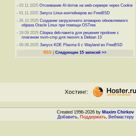
-
03.11.2025
Отсеивание AI-ботов на web-сервере через Cookie
-
01.11.2025
Запуск Linux-контейнеров во FreeBSD
-
26.10.2025
Создание загрузочного атомарно обновляемого
образа Oracle Linux при помощи OSTree
-
19.09.2025
Сборка deb-пакета для решения проблем с
плагином nvim-cmp для neovim в Debian 13
-
09.09.2025
Запуск KDE Plasma 6 с Wayland во FreeBSD
RSS
|
Следующие 15 записей >>
Хостинг:
Created 1996-2026 by
Maxim Chirkov
Добавить
,
Поддержать
,
Вебмастеру