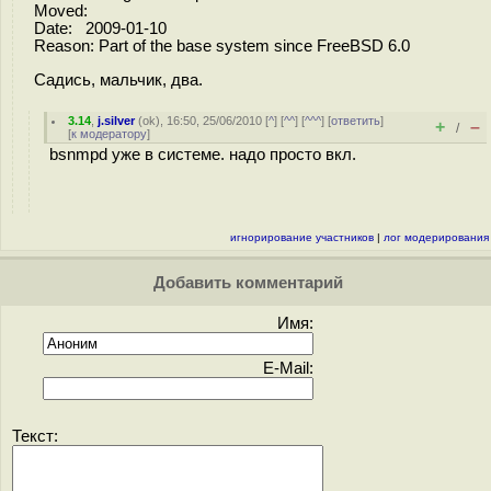
Moved:
Date: 2009-01-10
Reason: Part of the base system since FreeBSD 6.0
Садись, мальчик, два.
3.14
,
j.silver
(
ok
), 16:50, 25/06/2010 [
^
] [
^^
] [
^^^
] [
ответить
]
+
–
/
[
к модератору
]
bsnmpd уже в системе. надо просто вкл.
игнорирование участников
|
лог модерирования
Добавить комментарий
Имя:
E-Mail:
Текст: