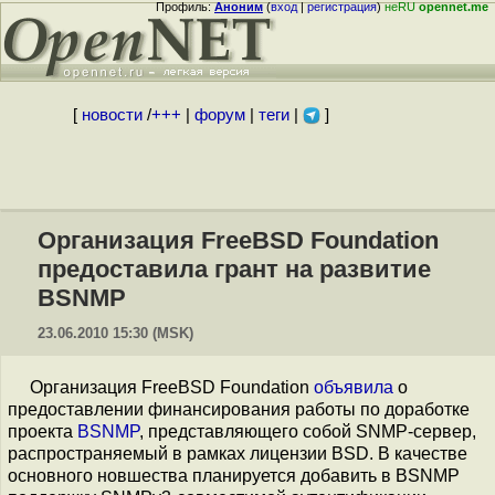
Профиль:
Аноним
(
вход
|
регистрация
)
неRU
opennet.me
[
новости
/
+++
|
форум
|
теги
|
]
Организация FreeBSD Foundation
предоставила грант на развитие
BSNMP
23.06.2010 15:30 (MSK)
Организация FreeBSD Foundation
объявила
о
предоставлении финансирования работы по доработке
проекта
BSNMP
, представляющего собой SNMP-сервер,
распространяемый в рамках лицензии BSD. В качестве
основного новшества планируется добавить в BSNMP