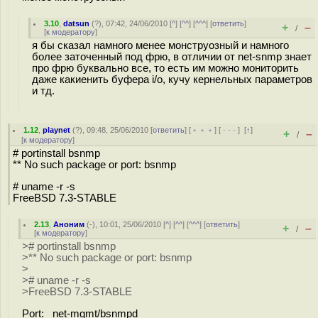
3.10
,
datsun
(
?
), 07:42, 24/06/2010 [
^
] [
^^
] [
^^^
] [
ответить
]
+
–
/
[
к модератору
]
я бы сказал намного менее монструозный и намного
более заточенный под фрю, в отличии от net-snmp знает
про фрю буквально все, то есть им можно мониторить
даже какиенить буфера i/o, кучу кернельных параметров
и тд.
1.12
,
playnet
(
?
), 09:48, 25/06/2010 [
ответить
] [
﹢﹢﹢
] [
· · ·
]
[
↑
]
+
–
/
[
к модератору
]
# portinstall bsnmp
** No such package or port: bsnmp
# uname -r -s
FreeBSD 7.3-STABLE
2.13
,
Аноним
(
-
), 10:01, 25/06/2010 [
^
] [
^^
] [
^^^
] [
ответить
]
+
–
/
[
к модератору
]
># portinstall bsnmp
>** No such package or port: bsnmp
>
># uname -r -s
>FreeBSD 7.3-STABLE
Port: net-mgmt/bsnmpd