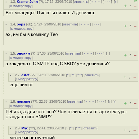
+2
1.3
,
Kramer John
(
?
), 17:12, 23/06/2010 [
ответить
] [
﹢﹢﹢
] [
· · ·
]
[
↑
]
+
–
[
к модератору
]
/
Вот молодцы! Пилют и пилют. И допилют.
1.4
,
oops
(
ok
), 17:24, 23/06/2010 [
ответить
] [
﹢﹢﹢
] [
· · ·
]
+
–
/
[
к модератору
]
эх, им бы в команду Тео
1.5
,
ононим
(
?
), 17:36, 23/06/2010 [
ответить
] [
﹢﹢﹢
] [
· · ·
]
[
↓
]
+
–
/
[
к модератору
]
а как дела с OSMTP под OSBD? уже допилили?
2.7
,
estet
(
??
), 20:11, 23/06/2010 [
^
] [
^^
] [
^^^
] [
ответить
]
+
–
/
[
к модератору
]
еще пилют.
1.8
,
noname
(
??
), 22:33, 23/06/2010 [
ответить
] [
﹢﹢﹢
] [
· · ·
]
[
↓
] [
↑
]
+
–
/
[
к модератору
]
Ребята, а для чего оно? Чем отличается от архитектуры
стандартного SNMP?
2.9
,
Myc
(
??
), 22:41, 23/06/2010 [
^
] [
^^
] [
^^^
] [
ответить
]
+
–
/
[
к модератору
]
менее монструозный