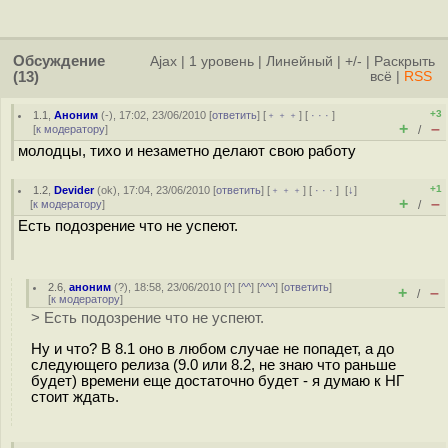
Обсуждение
Ajax
|
1 уровень
|
Линейный
|
+/-
|
Раскрыть
(13)
всё
|
RSS
+3
1.1
,
Аноним
(
-
), 17:02, 23/06/2010 [
ответить
] [
﹢﹢﹢
] [
· · ·
]
+
–
[
к модератору
]
/
молодцы, тихо и незаметно делают свою работу
+1
1.2
,
Devider
(
ok
), 17:04, 23/06/2010 [
ответить
] [
﹢﹢﹢
] [
· · ·
]
[
↓
]
+
–
[
к модератору
]
/
Есть подозрение что не успеют.
2.6
,
аноним
(
?
), 18:58, 23/06/2010 [
^
] [
^^
] [
^^^
] [
ответить
]
+
–
/
[
к модератору
]
> Есть подозрение что не успеют.
Ну и что? В 8.1 оно в любом случае не попадет, а до
следующего релиза (9.0 или 8.2, не знаю что раньше
будет) времени еще достаточно будет - я думаю к НГ
стоит ждать.