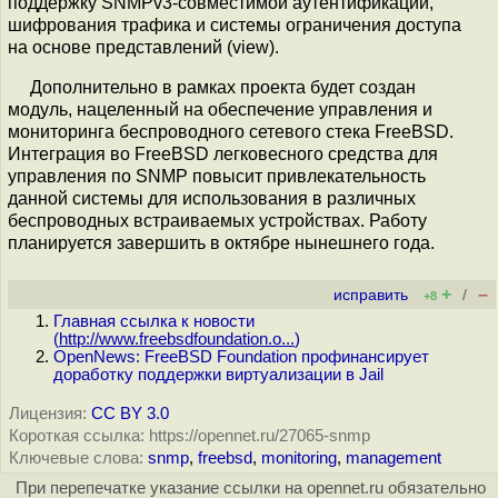
поддержку SNMPv3-совместимой аутентификации,
шифрования трафика и системы ограничения доступа
на основе представлений (view).
Дополнительно в рамках проекта будет создан
модуль, нацеленный на обеспечение управления и
мониторинга беспроводного сетевого стека FreeBSD.
Интеграция во FreeBSD легковесного средства для
управления по SNMP повысит привлекательность
данной системы для использования в различных
беспроводных встраиваемых устройствах. Работу
планируется завершить в октябре нынешнего года.
+
–
исправить
/
+8
Главная ссылка к новости
(
http://www.freebsdfoundation.o...
)
OpenNews: FreeBSD Foundation профинансирует
доработку поддержки виртуализации в Jail
Лицензия:
CC BY 3.0
Короткая ссылка: https://opennet.ru/27065-snmp
Ключевые слова:
snmp
,
freebsd
,
monitoring
,
management
При перепечатке указание ссылки на opennet.ru обязательно