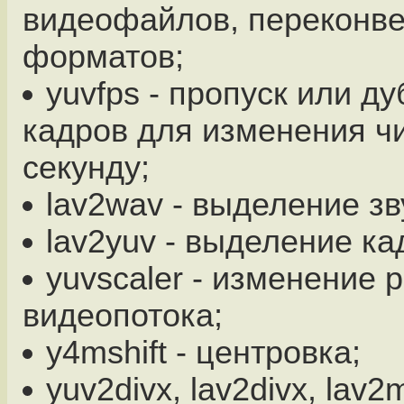
видеофайлов, переконв
форматов;
yuvfps - пропуск или д
кадров для изменения ч
секунду;
lav2wav - выделение зв
lav2yuv - выделение ка
yuvscaler - изменение 
видеопотока;
y4mshift - центровка;
yuv2divx, lav2divx, lav