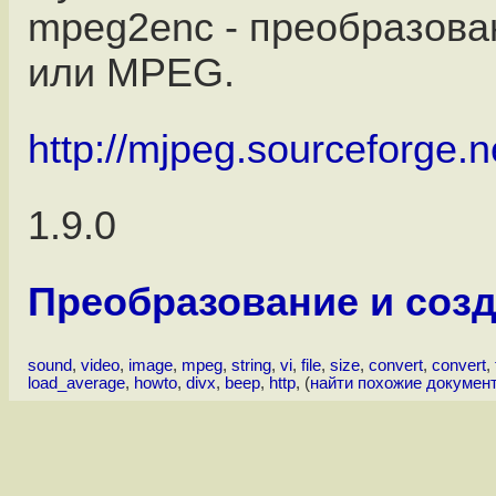
mpeg2enc - преобразова
или MPEG.
http://mjpeg.sourceforge.n
1.9.0
Преобразование и соз
sound
,
video
,
image
,
mpeg
,
string
,
vi
,
file
,
size
,
convert
,
convert
,
load_average
,
howto
,
divx
,
beep
,
http
, (
найти похожие докумен