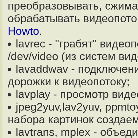
преобразовывать, сжима
обрабатывать видеопото
Howto
.
lavrec - "грабят" видеоп
/dev/video (из систем ви
lavaddwav - подключен
дорожки к видеопотоку;
lavplay - просмотр виде
jpeg2yuv,lav2yuv, ppmto
набора картинок создаем
lavtrans, mplex - объед