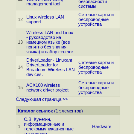
безопасности
management tool
системы
Сетевые карты и
Linux wireless LAN
12
беспроводные
support
устройства
Wireless LAN und Linux
- руководство на
13
немецком языке (все
понятно без знания
языка) и набор ссылок
DriverLoader - Linuxant
Сетевые карты и
DriverLoader for
14
беспроводные
Broadcom Wireless LAN
устройства
devices.
Сетевые карты и
ACX100 wireless
15
беспроводные
network driver project
устройства
Следующая страница >>
Каталог ссылок
(1 элементов)
С.В. Кунегин,
информационные и
1
Hardware
телекоммуникационные
технологии.