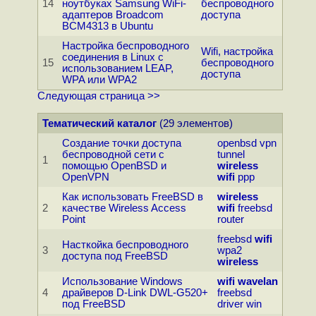
14
ноутбуках Samsung WiFi-
беспроводного
адаптеров Broadcom
доступа
BCM4313 в Ubuntu
Настройка беспроводного
Wifi, настройка
соединения в Linux с
15
беспроводного
использованием LEAP,
доступа
WPA или WPA2
Следующая страница >>
Тематический каталог
(29 элементов)
Создание точки доступа
openbsd
vpn
беспроводной сети с
tunnel
1
помощью OpenBSD и
wireless
OpenVPN
wifi
ppp
Как использовать FreeBSD в
wireless
2
качестве Wireless Access
wifi
freebsd
Point
router
freebsd
wifi
Насткойка беспроводного
3
wpa2
доступа под FreeBSD
wireless
Использование Windows
wifi
wavelan
4
драйверов D-Link DWL-G520+
freebsd
под FreeBSD
driver
win