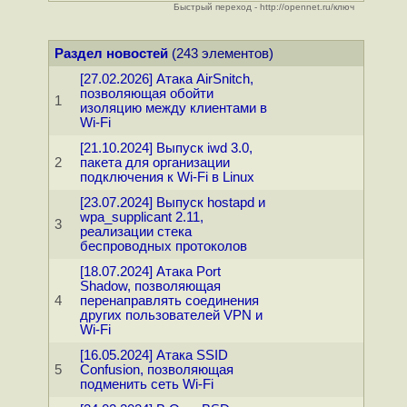
Быстрый переход - http://opennet.ru/ключ
Раздел новостей
(243 элементов)
[27.02.2026] Атака AirSnitch,
позволяющая обойти
1
изоляцию между клиентами в
Wi-Fi
[21.10.2024] Выпуск iwd 3.0,
2
пакета для организации
подключения к Wi-Fi в Linux
[23.07.2024] Выпуск hostapd и
wpa_supplicant 2.11,
3
реализации стека
беспроводных протоколов
[18.07.2024] Атака Port
Shadow, позволяющая
4
перенаправлять соединения
других пользователей VPN и
Wi-Fi
[16.05.2024] Атака SSID
5
Confusion, позволяющая
подменить сеть Wi-Fi