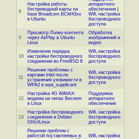
Настройка работы
аппаратного
беспроводной карты на
обеспечения
|
8
базе Broadcom BCM43xx
Wifi, настройка
в Ubuntu
беспроводного
доступа
Просмотр iTunes-контента
Обработка
9
через AirPlay в Ubuntu
изображений и
Linux
видео
Изменение порядка
Wifi, настройка
10
настройки беспроводного
беспроводного
соединения во FreeBSD 8
доступа
Решение проблемы с
Wifi, настройка
картами Intel после
11
беспроводного
устранения уязвимости в
доступа
WPA2 в wpa_supplicant
Настройка 4G WiMAX-
Поддержка
12
модема на чипах Beceem
аппаратного
в Linux
обеспечения
Настройка беспроводного
Wifi, настройка
13
соединения в Debian
беспроводного
GNU/Linux
доступа
Решение проблем с
работой поставляемых в
Wifi, настройка