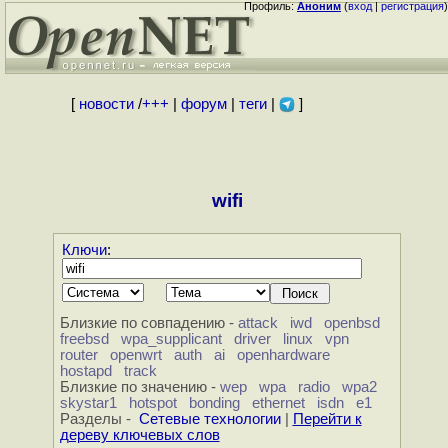
Профиль:
Аноним
(
вход
|
регистрация
)
[
новости
/
+++
|
форум
|
теги
|
]
wifi
Ключи
:
Близкие по совпадению -
attack
iwd
openbsd
freebsd
wpa_supplicant
driver
linux
vpn
router
openwrt
auth
ai
openhardware
hostapd
track
Близкие по значению -
wep
wpa
radio
wpa2
skystar1
hotspot
bonding
ethernet
isdn
e1
Разделы -
Сетевые технологии
|
Перейти к
дереву ключевых слов