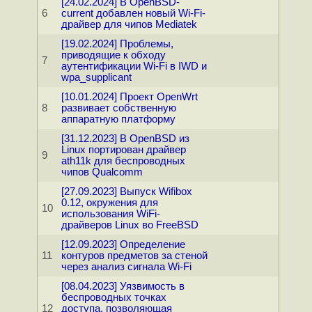
[24.02.2024] В OpenBSD-
6
current добавлен новый Wi-Fi-
драйвер для чипов Mediatek
[19.02.2024] Проблемы,
приводящие к обходу
7
аутентификации Wi-Fi в IWD и
wpa_supplicant
[10.01.2024] Проект OpenWrt
8
развивает собственную
аппаратную платформу
[31.12.2023] В OpenBSD из
Linux портирован драйвер
9
ath11k для беспроводных
чипов Qualcomm
[27.09.2023] Выпуск Wifibox
0.12, окружения для
10
использования WiFi-
драйверов Linux во FreeBSD
[12.09.2023] Определение
11
контуров предметов за стеной
через анализ сигнала Wi-Fi
[08.04.2023] Уязвимость в
беспроводных точках
12
доступа, позволяющая