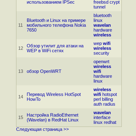
использованием IPSec
freebsd
crypt
tunnel
bluetooth
Bluetooth и Linux на примере
linux
11
мобильного телефона Nokia
wavelan
7650
hardware
wireless
wep
wifi
Обзор утилит для атаки на
12
wireless
WEP в WiFi сетях
security
openwrt
wireless
13
обзор OpenWRT
wifi
hardware
linux
wireless
Перевод Wireless HotSpot
wifi
hotspot
14
HowTo
perl
billing
auth
radius
wavelan
Настройка RadioEthernet
15
interface
(Wavelan) в RedHat Linux
linux
redhat
Следующая страница >>