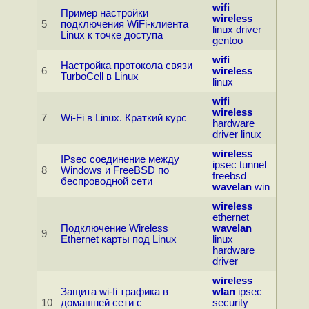
wifi
Пример настройки
wireless
5
подключения WiFi-клиента
linux
driver
Linux к точке доступа
gentoo
wifi
Настройка протокола связи
6
wireless
TurboCell в Linux
linux
wifi
wireless
7
Wi-Fi в Linux. Краткий курс
hardware
driver
linux
wireless
IPsec соединение между
ipsec
tunnel
8
Windows и FreeBSD по
freebsd
беспроводной сети
wavelan
win
wireless
ethernet
Подключение Wireless
wavelan
9
Ethernet карты под Linux
linux
hardware
driver
wireless
Защита wi-fi трафика в
wlan
ipsec
10
домашней сети с
security