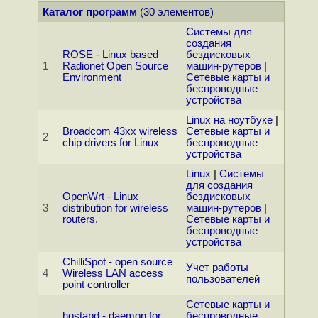
Каталог программ
(30 элементов)
Системы для
создания
ROSE - Linux based
бездисковых
1
Radionet Open Source
машин-рутеров
|
Environment
Сетевые карты и
беспроводные
устройства
Linux на ноутбуке
|
Broadcom 43xx wireless
Сетевые карты и
2
chip drivers for Linux
беспроводные
устройства
Linux
|
Системы
для создания
OpenWrt - Linux
бездисковых
3
distribution for wireless
машин-рутеров
|
routers.
Сетевые карты и
беспроводные
устройства
ChilliSpot - open source
Учет работы
4
Wireless LAN access
пользователей
point controller
Сетевые карты и
hostapd - daemon for
беспроводные