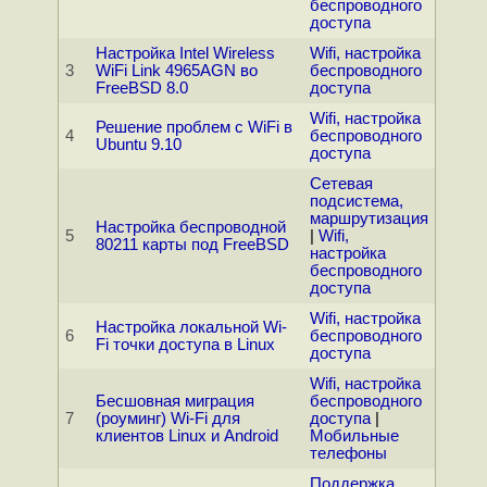
беспроводного
доступа
Настройка Intel Wireless
Wifi, настройка
3
WiFi Link 4965AGN во
беспроводного
FreeBSD 8.0
доступа
Wifi, настройка
Решение проблем с WiFi в
4
беспроводного
Ubuntu 9.10
доступа
Сетевая
подсистема,
маршрутизация
Настройка беспроводной
5
|
Wifi,
80211 карты под FreeBSD
настройка
беспроводного
доступа
Wifi, настройка
Настройка локальной Wi-
6
беспроводного
Fi точки доступа в Linux
доступа
Wifi, настройка
Бесшовная миграция
беспроводного
7
(роуминг) Wi-Fi для
доступа
|
клиентов Linux и Android
Мобильные
телефоны
Поддержка