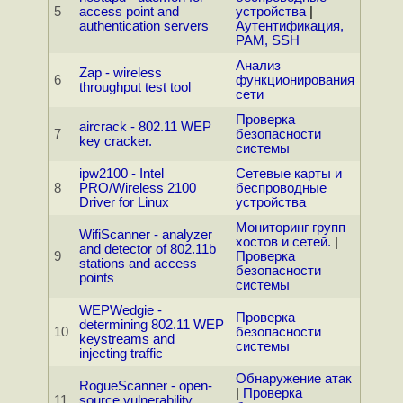
5
access point and
устройства
|
authentication servers
Аутентификация,
PAM, SSH
Анализ
Zap - wireless
6
функционирования
throughput test tool
сети
Проверка
aircrack - 802.11 WEP
7
безопасности
key cracker.
системы
ipw2100 - Intel
Сетевые карты и
8
PRO/Wireless 2100
беспроводные
Driver for Linux
устройства
Мониторинг групп
WifiScanner - analyzer
хостов и сетей.
|
and detector of 802.11b
9
Проверка
stations and access
безопасности
points
системы
WEPWedgie -
Проверка
determining 802.11 WEP
10
безопасности
keystreams and
системы
injecting traffic
Обнаружение атак
RogueScanner - open-
|
Проверка
11
source vulnerability