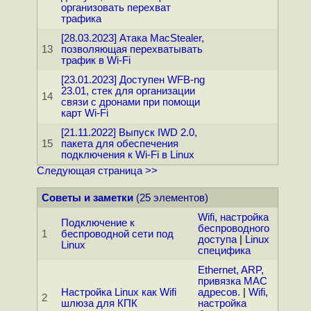
организовать перехват
трафика
[28.03.2023] Атака MacStealer,
13
позволяющая перехватывать
трафик в Wi-Fi
[23.01.2023] Доступен WFB-ng
23.01, стек для организации
14
связи с дронами при помощи
карт Wi-Fi
[21.11.2022] Выпуск IWD 2.0,
15
пакета для обеспечения
подключения к Wi-Fi в Linux
Следующая страница >>
Советы и заметки
(25 элементов)
Wifi, настройка
Подключение к
беспроводного
1
беспроводной сети под
доступа
|
Linux
Linux
специфика
Ethernet, ARP,
привязка MAC
Настройка Linux как Wifi
адресов.
|
Wifi,
2
шлюза для КПК
настройка