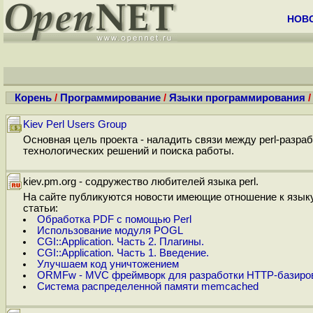
НОВ
Корень
/
Программирование
/
Языки программирования
/
Kiev Perl Users Group
Основная цель проекта - наладить связи между perl-разра
технологических решений и поиска работы.
kiev.pm.org - содружество любителей языка perl.
На сайте публикуются новости имеющие отношение к языку
статьи:
Обработка PDF с помощью Perl
Использование модуля POGL
CGI::Application. Часть 2. Плагины.
CGI::Application. Часть 1. Введение.
Улучшаем код уничтожением
ORMFw - MVC фреймворк для разработки HTTP-базиров
Система распределенной памяти memcached