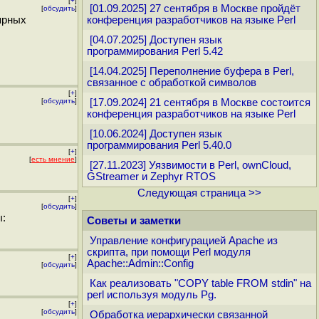
[
+
]
[01.09.2025] 27 сентября в Москве пройдёт
[
обсудить
]
ярных
конференция разработчиков на языке Perl
[04.07.2025] Доступен язык
программирования Perl 5.42
[14.04.2025] Переполнение буфера в Perl,
связанное с обработкой символов
[
+
]
[
обсудить
]
[17.09.2024] 21 сентября в Москве состоится
конференция разработчиков на языке Perl
[10.06.2024] Доступен язык
программирования Perl 5.40.0
[
+
]
[
есть мнение
]
[27.11.2023] Уязвимости в Perl, ownCloud,
GStreamer и Zephyr RTOS
Следующая страница >>
[
+
]
[
обсудить
]
ы:
Советы и заметки
Управление конфигурацией Apache из
скрипта, при помощи Perl модуля
[
+
]
Apache::Admin::Config
[
обсудить
]
Как реализовать "COPY table FROM stdin" на
perl используя модуль Pg.
[
+
]
[
обсудить
]
Обработка иерархически связанной