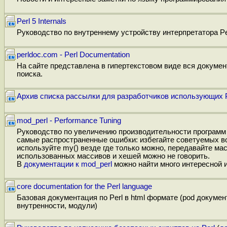
Perl 5 Internals
Руководство по внутреннему устройству интерпретатора Pe
perldoc.com - Perl Documentation
На сайте представлена в гипертекстовом виде вся докумен
поиска.
Архив списка рассылки для разработчиков использующих Pe
mod_perl - Performance Tuning
Руководство по увеличению производительности программ н
самые распространенные ошибки: избегайте советуемых во
используйте my() везде где только можно, передавайте ма
использованных массивов и хешей можно не говорить.
В
документации к mod_perl
можно найти много интересной 
core documentation for the Perl language
Базовая документация по Perl в html формате (pod докумен
внутренности, модули)