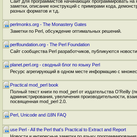
Сайт для программистов начинающих программировать на я
заметки, описание конструкций с примерами кода, демонстр
разных форматов и т.д.
perlmonks.org - The Monastery Gates
Заметки по Perl, обсуждение оптимальных решений.
perlfoundation.org - The Perl Foundation
Сайт сообщества Perl разработчиков, публикуются новости
planet.perl.org - сводный блог по языку Perl
Ресурс агрегирующий в одном месте информацию с множест
Practical mod_perl book
Полный текст книги по mod_perl от издательства O'Reilly (
администрирования, увеличения производительности, взаи
посвященная mod_perl 2.0.
Perl, Unicode and i18N FAQ
use Perl - All the Perl that's Practical to Extract and Report
Новости и интересные заметки по языку программирования 