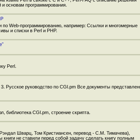
й и основам программирования.
HP
ьи по Web-программированию, например: Ссылки и многомерные
ивы и списки в Perl и PHP.
е"
ку Perl.
p 3. Русское руководство по CGI.pm Все документы представлен
л, библиотека CGI.pm, cтроение скрипта.
Рэндал Шварц, Том Кристиансен, перевод - C.M. Тимачева),
ы книги не ставили перед собой задачу сделать книгу полным