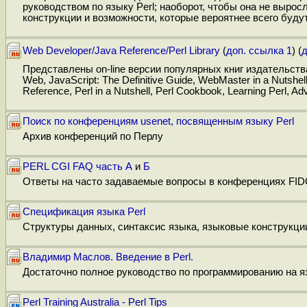
руководством по языку Perl; наоборот, чтобы она не выро
конструкции и возможности, которые вероятнее всего буду
Web Developer/Java Reference/Perl Library
(
доп. ссылка 1
) (
д
Представлены on-line версии популярных книг издательства 
Web, JavaScript: The Definitive Guide, WebMaster in a Nutshel
Reference, Perl in a Nutshell, Perl Cookbook, Learning Perl, 
Поиск по конференциям usenet, посвященным языку Perl
Архив конференций по Перлу
PERL CGI FAQ часть А
и
Б
Ответы на часто задаваемые вопросы в конференциях FI
Спецификация языка Perl
Cтруктуры данных, синтаксис языка, языковые конструкции
Владимир Маслов. Введение в Perl.
Достаточно полное руководство по программированию на яз
Perl Training Australia - Perl Tips