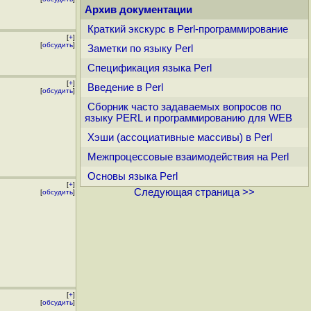
Архив документации
Краткий экскурс в Perl-программирование
[
+
]
[
обсудить
]
Заметки по языку Perl
Спецификация языка Perl
[
+
]
Введение в Perl
[
обсудить
]
Cборник часто задаваемых вопросов по
языку PERL и программированию для WEB
Хэши (ассоциативные массивы) в Perl
Межпроцессовые взаимодействия на Perl
Основы языка Perl
[
+
]
Следующая страница >>
[
обсудить
]
[
+
]
[
обсудить
]