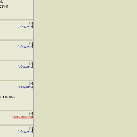
ы,
синг
[
+
]
[
обсудить
]
[
+
]
[
обсудить
]
[
+
]
[
обсудить
]
[
+
]
[
обсудить
]
т глава
[
+
]
[
есть мнение
]
[
+
]
[
обсудить
]