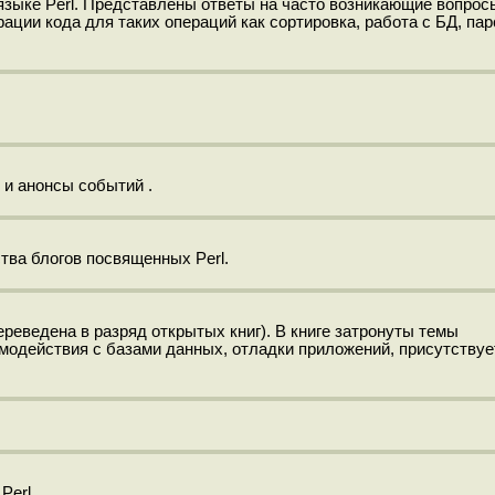
зыке Perl. Представлены ответы на часто возникающие вопрос
ации кода для таких операций как сортировка, работа с БД, пар
 и анонсы событий .
ва блогов посвященных Perl.
переведена в разряд открытых книг). В книге затронуты темы
модействия с базами данных, отладки приложений, присутствуе
Perl.