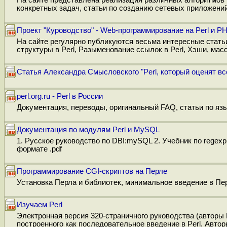
конкретных задач, статьи по созданию сетевых приложени
Проект "Куроводство" - Web-программирование на Perl и P
На сайте регулярно публикуются весьма интересные стат
структуры в Perl, Разыменование ссылок в Perl, Хэши, масс
Статья Александра Смысловского "Perl, который оценят вс
perl.org.ru - Perl в России
Документация, переводы, оригинальный FAQ, статьи по язы
Документация по модулям Perl и MySQL
1. Русское руководство по DBI:mySQL 2. Учебник по regex
формате .pdf
Программирование CGI-скриптов на Перле
Установка Перла и библиотек, минимальное введение в Пер
Изучаем Perl
Электронная версия 320-страничного руководства (авторы 
построенного как последовательное введение в Perl. Автор