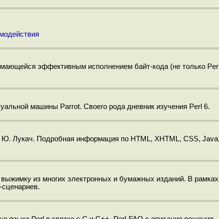
модействия
имающейся эффективным исполнением байт-кода (не только Perl
уальной машины Parrot. Своего рода дневник изучения Perl 6.
р: Ю. Лукач. Подробная информация по HTML, XHTML, CSS, Java
 выжимку из многих электронных и бумажных изданий. В рамках
-сценариев.
 языке Perl в связке с C и C++, Perl-FAQ с описание решения