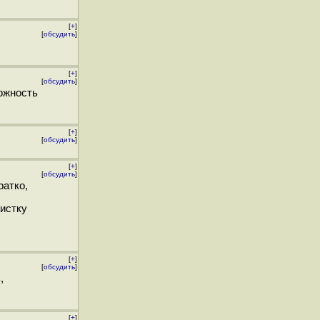
[
+
]
[
обсудить
]
[
+
]
[
обсудить
]
можность
[
+
]
[
обсудить
]
[
+
]
[
обсудить
]
ратко,
чистку
[
+
]
[
обсудить
]
,
[
+
]