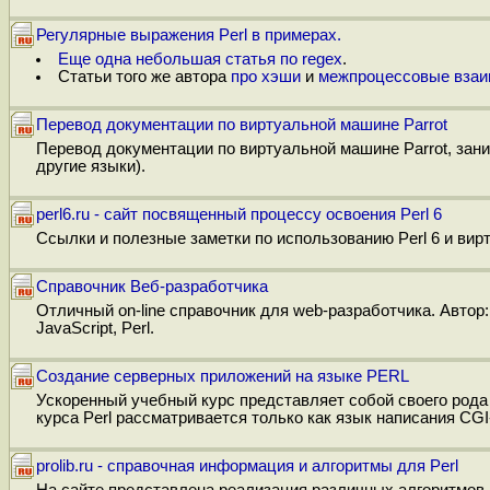
Регулярные выражения Perl в примерах.
Еще одна небольшая статья по regex
.
Статьи того же автора
про хэши
и
межпроцессовые взаи
Перевод документации по виртуальной машине Parrot
Перевод документации по виртуальной машине Parrot, зан
другие языки).
perl6.ru - сайт посвященный процессу освоения Perl 6
Ссылки и полезные заметки по использованию Perl 6 и вирт
Справочник Веб-разработчика
Отличный on-line справочник для web-разработчика. Авто
JavaScript, Perl.
Создание серверных приложений на языке PERL
Ускоренный учебный курс представляет собой своего рода
курса Perl рассматривается только как язык написания CGI
prolib.ru - справочная информация и алгоритмы для Perl
На сайте представлена реализация различных алгоритмов на