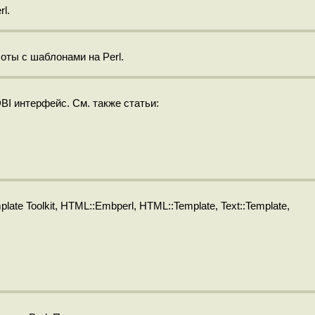
l.
оты с шаблонами на Perl.
BI интерфейс. См. также статьи:
te Toolkit, HTML::Embperl, HTML::Template, Text::Template,