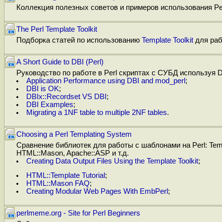
Коллекция полезных советов и примеров использования Per
The Perl Template Toolkit
Подборка статей по использованию
Template Toolkit
для раб
A Short Guide to DBI (Perl)
Руководство по работе в Perl скриптах с СУБД используя D
Application Performance using DBI and mod_perl
;
DBI is OK
;
DBIx::Recordset VS DBI
;
DBI Examples
;
Migrating a 1NF table to multiple 2NF tables
.
Choosing a Perl Templating System
Сравнение библиотек для работы с шаблонами на Perl: Templa
HTML::Mason, Apache::ASP и т.д.
Creating Data Output Files Using the Template Toolkit
;
HTML::Template Tutorial
;
HTML::Mason FAQ
;
Creating Modular Web Pages With EmbPerl
;
perlmeme.org - Site for Perl Beginners