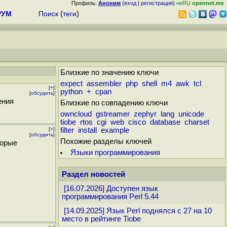
Профиль:
Аноним
(
вход
|
регистрация
)
неRU
opennet.me
РУМ
Поиск
(
теги
)
Близкие по значению ключи
expect
assembler
php
shell
m4
awk
tcl
[
+
]
python
+
cpan
[
обсудить
]
ения
Близкие по совпадению ключи
owncloud
gstreamer
zephyr
lang
unicode
tiobe
rtos
cgi
web
cisco
database
charset
[
+
]
filter
install
example
[
обсудить
]
Похожие разделы ключей
торые
Языки программирования
Раздел новостей
[16.07.2026] Доступен язык
программирования Perl 5.44
[14.09.2025] Язык Perl поднялся с 27 на 10
место в рейтинге Tiobe