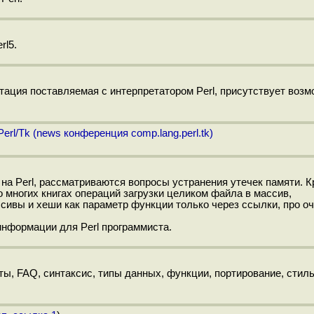
rl5.
тация поставляемая с интерпретатором Perl, присутствует воз
rl/Tk (news конференция comp.lang.perl.tk)
а Perl, рассматриваются вопросы устранения утечек памяти. К
 многих книгах операций загрузки целиком файла в массив,
ссивы и хеши как параметр функции только через ссылки, про о
информации для Perl программиста.
ты, FAQ, синтаксис, типы данных, функции, портирование, стиль