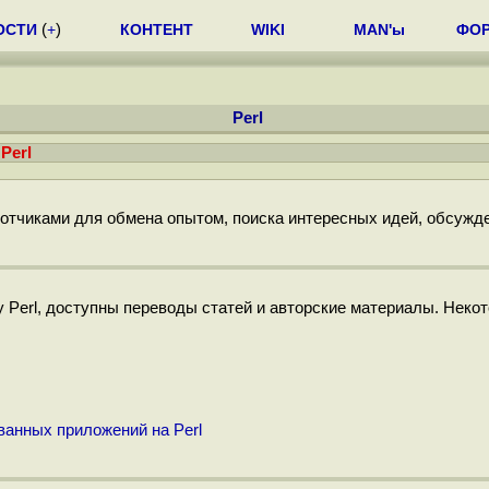
ОСТИ
(
+
)
КОНТЕНТ
WIKI
MAN'ы
ФО
Perl
 Perl
ботчиками для обмена опытом, поиска интересных идей, обсужд
 Perl, доступны переводы статей и авторские материалы. Неко
анных приложений на Perl