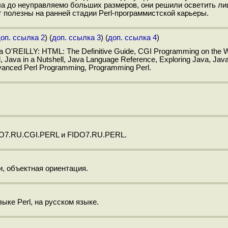
сла до неуправляемо больших размеров, они решили осветить ли
т полезны на ранней стадии Perl-программистской карьеры.
оп. ссылка 2
) (
доп. ссылка 3
) (
доп. ссылка 4
)
O'REILLY: HTML: The Definitive Guide, CGI Programming on the 
l, Java in a Nutshell, Java Language Reference, Exploring Java, Ja
Advanced Perl Programming, Programming Perl.
DO7.RU.CGI.PERL и FIDO7.RU.PERL.
, объектная ориентация.
ыке Perl, на русском языке.