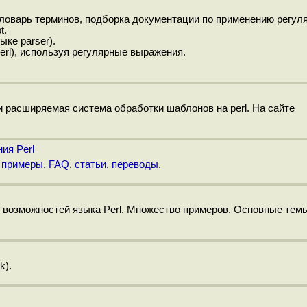
ловарь терминов, подборка документации по применению регул
t.
ыке parser).
erl), используя регулярные выражения.
 и расширяемая система обработки шаблонов на perl. На сайте
ия Perl
 примеры
,
FAQ
,
статьи
,
переводы
.
х возможностей языка Perl. Множество примеров. Основные тем
k).