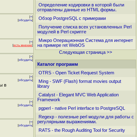
Определение кодировки в которой были
отправлены данные из HTML формы.
[
+
]
Обзор PostgreSQL с примерами
[
обсудить
]
Получение списка всех установленных Perl
модулей в Perl скрипте
Микро Операционная Система для интернет
[
+
]
на примере ret WebOS
[
есть мнение
]
Следующая страница >>
[
+
]
[
обсудить
]
Каталог программ
OTRS - Open Ticket Request System
[
+
]
[
обсудить
]
Ming - SWF (Flash) format movies output
ы в
library
Catalyst - Elegant MVC Web Application
Framework
[
+
]
[
обсудить
]
pgperl - native Perl interface to PostgreSQL
Regexp - полезные perl модули для работы с
регулярными выражениями.
[
+
]
[
обсудить
]
RATS - the Rough Auditing Tool for Security