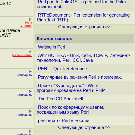
Perl port to PalmOS - a perl port for the Palm
шь те
environment.
RTF::Document - Perl extension for generating
[
+
]
Rich Text (RTF)
[
есть
мнение
]
Следующая страница >>
World Wide
va AWT
Каталог ссылок
Writing in Perl
[
+
]
АФИНОТЕКА - Unix, сети, TCP/IP, Интернет-
[
есть мнение
]
технологии, Perl, CGI, Java
PERL - Quick Reference
[
+
]
[
обсудить
]
Регулярные выражения Perl в примерах.
Проект "Куроводство" - Web-
программирование на Perl и PHP
[
+
]
[
обсудить
]
The Perl CD Bookshelf
Поиск по конференциям usenet,
[
+
]
посвященным языку Perl
[
обсудить
]
perl.org.ru - Perl в России
Следующая страница >>
[
+
]
[
обсудить
]