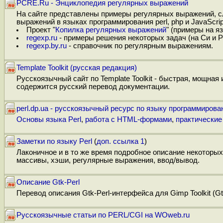
PCRE.Ru - Энциклопедия регулярных выражений
На сайте представлены примеры регулярных выражений, с
выражений в языках программирования perl, php и JavaScrip
Проект "
Копилка регулярных выражений
" (примеры на яз
regexp.ru
- примеры решения некоторых задач (на Си и P
regexp.by.ru
- справочник по регулярным выражениям.
Template Toolkit (русская редакция)
Русскоязычный сайт по Template Toolkit - быстрая, мощная
содержится русский перевод документации.
perl.dp.ua - русскоязычный ресурс по языку программирован
Основы языка Perl
,
работа с HTML-формами
,
практические
Заметки по языку Perl
(
доп. ссылка 1
)
Лаконичное и в то же время подробное описание некоторы
массивы, хэши, регулярные выражения, ввод/вывод.
Описание Gtk-Perl
Перевод описания Gtk-Perl-интерфейса для Gimp Toolkit (Gt
Русскоязычные статьи по PERL/CGI на WOweb.ru