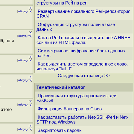
структуры на Perl на perl.
[
+
]
Развертывание локального Perl-репозитория
[
обсудить
]
CPAN
Обфускация структуры полей в базе
данных
[
+
]
[
обсудить
]
Как на Perl правильно выделить все A HREF
6, но и
ссылки из HTML файла.
Симметричное шифрование блока данных
на Perl.
[
+
]
[
обсудить
]
Как выделить цветом определенное слово,
используя "tail -f"
Следующая страница >>
[
+
]
[
обсудить
]
,
Тематический каталог
Правильная структура программы для
FastCGI
[
+
]
[
обсудить
]
Фильтрация баннеров на Cisco
 этого
Как заставить работать Net-SSH-Perl и Net-
SFTP под Windows
[
+
]
[
обсудить
]
Закриптовать пароль