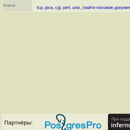
Ключи
tcp
,
java
,
cgi
,
perl
,
unix
, (
найти похожие докуме
Партнёры: