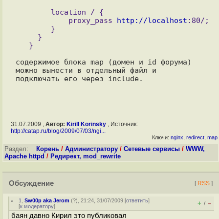
        location / {

            proxy_pass 
http://localhost
:80/;

        }

     }

содержимое блока map (домен и id форума) 
можно вынести в отдельный файл и

31.07.2009 ,
Автор:
Kirill Korinsky
, Источник:
http://catap.ru/blog/2009/07/03/ngi...
Ключи:
nginx
,
redirect
,
map
Раздел:
Корень
/
Администратору
/
Сетевые сервисы
/
WWW,
Apache httpd
/
Редирект, mod_rewrite
Обсуждение
[
RSS
]
1
,
Sw00p aka Jerom
(
?
), 21:24, 31/07/2009 [
ответить
]
+
–
/
[
к модератору
]
баян давно Кирил это публиковал