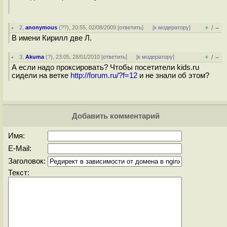
+
–
2
,
anonymous
(
??
), 20:55, 02/08/2009 [
ответить
]
[
к модератору
]
/
В имени Кирилл две Л.
+
–
3
,
Akuma
(
?
), 23:05, 28/01/2010 [
ответить
]
[
к модератору
]
/
А если надо проксировать? Чтобы посетители kids.ru
сидели на ветке
http://forum.ru/?f=12
и не знали об этом?
Добавить комментарий
Имя:
E-Mail:
Заголовок:
Текст: