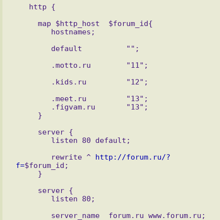
     map $http_host  $forum_id{

        .meet.ru         "13";

        .figvam.ru       "13";

     server {

        rewrite ^ 
http://forum.ru/?
f=
$forum_id;

     server {
