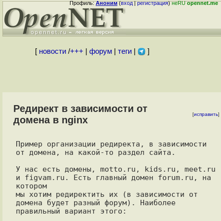
Профиль:
Аноним
(
вход
|
регистрация
)
неRU
opennet.me
[
новости
/
+++
|
форум
|
теги
|
]
Редирект в зависимости от
[
исправить
]
домена в nginx
Пример организации редиректа, в зависимости 
от домена, на какой-то раздел сайта.

У нас есть домены, motto.ru, kids.ru, meet.ru 
и figvam.ru. Есть главный домен forum.ru, на 
котором 

мы хотим редиректить их (в зависимости от 
домена будет разный форум). Наиболее

правильный вариант этого:
