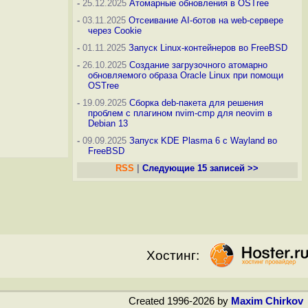
-
25.12.2025
Атомарные обновления в OSTree
-
03.11.2025
Отсеивание AI-ботов на web-сервере
через Cookie
-
01.11.2025
Запуск Linux-контейнеров во FreeBSD
-
26.10.2025
Создание загрузочного атомарно
обновляемого образа Oracle Linux при помощи
OSTree
-
19.09.2025
Сборка deb-пакета для решения
проблем с плагином nvim-cmp для neovim в
Debian 13
-
09.09.2025
Запуск KDE Plasma 6 с Wayland во
FreeBSD
RSS
|
Следующие 15 записей >>
Хостинг:
Created 1996-2026 by
Maxim Chirkov