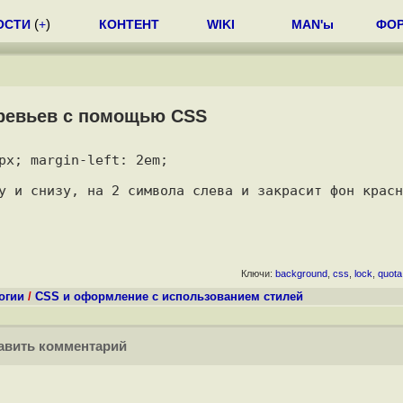
ОСТИ
(
+
)
КОНТЕНТ
WIKI
MAN'ы
ФО
еревьев с помощью CSS
px; margin-left: 2em;

Ключи:
background
,
css
,
lock
,
quota
огии
/
CSS и оформление с использованием стилей
вить комментарий