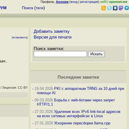
Профиль:
Аноним
(
вход
|
регистрация
)
неRU
opennet.me
РУМ
Поиск
(
теги
)
Добавить заметку
Версия для печати
[
исправить
]
Поиск заметки:
Последние заметки
/ Лицензия: CC-BY
-
19.04.2026
PKI с аппаратным TRNG за 10 дней при
помощи AI
-
09.03.2026
Борьба с web-ботами через запрет
HTTP/1.1
-
27.02.2026
Удаление всех IPv6 link-local адресов
на всех сетевых интерфейсах в Linux
-
27.01.2026
Ускорение пересборки llama.cpp