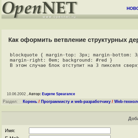
НОВ
Как оформить ветвление структурных д
blockquote { margin-top: 3px; margin-bottom: 3
margin-right: 0em; background: #red }

10.06.2002 ,
Автор:
Eugene Spearance
Раздел:
Корень
/
Программисту и web-разработчику
/
Web-технол
Доба
Имя: