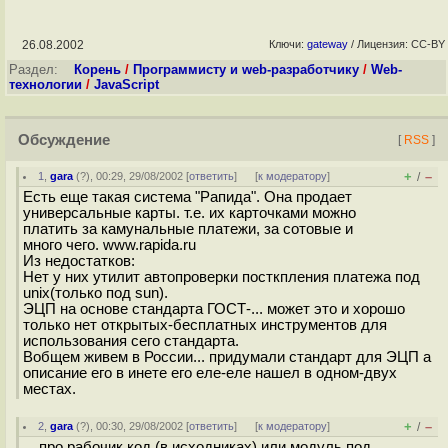
26.08.2002
Ключи:
gateway
/ Лицензия: CC-BY
Раздел:
Корень
/
Программисту и web-разработчику
/
Web-
технологии
/
JavaScript
Обсуждение
[
RSS
]
+
–
1
,
gara
(
?
), 00:29, 29/08/2002 [
ответить
]
[
к модератору
]
/
Есть еще такая система "Рапида". Она продает
универсальные карты. т.е. их карточками можно
платить за камунальные платежи, за сотовые и
много чего. www.rapida.ru
Из недостатков:
Нет у них утилит автопроверки посткпления платежа под
unix(только под sun).
ЭЦП на основе стандарта ГОСТ-... может это и хорошо
только нет открытых-бесплатных инструментов для
использования сего стандарта.
Вобщем живем в России... придумали стандарт для ЭЦП а
описание его в инете его еле-еле нашел в одном-двух
местах.
+
–
2
,
gara
(
?
), 00:30, 29/08/2002 [
ответить
]
[
к модератору
]
/
... про рабочик код (в исходниках) или модуль под