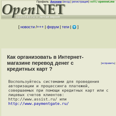
Профиль:
Аноним
(
вход
|
регистрация
)
неRU
opennet.me
[
новости
/
+++
|
форум
|
теги
|
]
Как организовать в Интернет-
магазине перевод денег с
[
исправить
]
кредитных карт ?
Воспользуйтесь системами для проведения 
авторизации и процессинга платежей, 

совершаемых при помощи кредитных карт или с 
лицевых счетов клиентов:

http://www.assist.ru/ или 
http://www.paymentgate.ru/