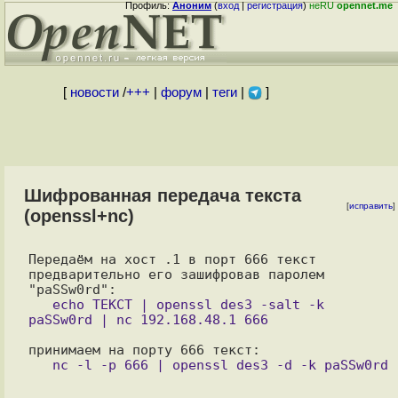
Профиль:
Аноним
(
вход
|
регистрация
)
неRU
opennet.me
[
новости
/
+++
|
форум
|
теги
|
]
Шифрованная передача текста
[
исправить
]
(openssl+nc)
Передаём на хост .1 в порт 666 текст 
предварительно его зашифровав паролем 
   echo ТЕКСТ | openssl des3 -salt -k 