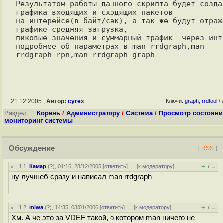
Результатом работы данного скрипта будет создан
графика входящих и сходящих пакетов

на интерейсе(в байт/сек), а так же будут отраже
графике средняя загрузка,

пиковые значения и суммарный трафик  через интр
подробнее об параметрах в man rrdgraph,man 
21.12.2005 ,
Автор:
cyrex
Ключи:
graph
,
rrdtool
/ 
Раздел:
Корень
/
Администратору
/
Система
/
Просмотр состояни
мониторинг системы
Обсуждение
[
RSS
]
+
–
1.1
,
Камар
(
?
), 01:16, 28/12/2005 [
ответить
]
[
к модератору
]
/
ну лучшеб сразу и написал man rrdgraph
+
–
1.2
,
miwa
(
?
), 14:35, 03/01/2006 [
ответить
]
[
к модератору
]
/
Хм. А че это за VDEF такой, о котором man ничего не