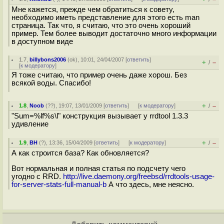
Мне кажется, прежде чем обратиться к совету,
необходимо иметь представление для этого есть man
страница. Так что, я считаю, что это очень хороший
пример. Тем более выводит достаточно много информации
в доступном виде
1.7
,
billybons2006
(
ok
), 10:01, 24/04/2007 [
ответить
]
+
–
/
[
к модератору
]
Я тоже считаю, что пример очень даже хорош. Без
всякой воды. Спасибо!
+
–
1.8
,
Noob
(
??
), 19:07, 13/01/2009 [
ответить
]
[
к модератору
]
/
"Sum=%lf%s\l" конструкция вызывает у rrdtool 1.3.3
удивление
+
–
1.9
,
BH
(
?
), 13:36, 15/04/2009 [
ответить
]
[
к модератору
]
/
А как строится база? Как обновляется?
Вот нормальная и полная статья по подсчету чего
угодно с RRD.
http://live.daemony.org/freebsd/rrdtools-usage-
for-server-stats-full-manual-b
А что здесь, мне неясно.