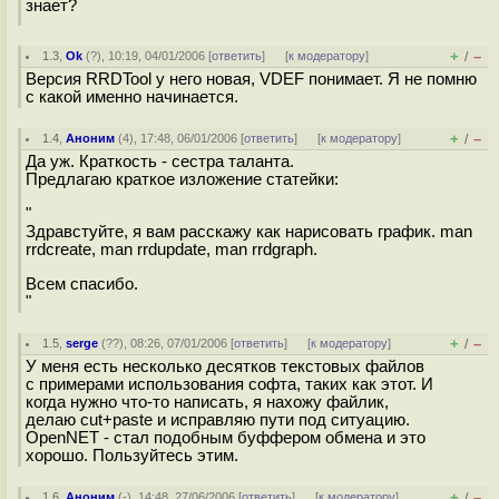
знает?
+
–
1.3
,
Ok
(
?
), 10:19, 04/01/2006 [
ответить
]
[
к модератору
]
/
Версия RRDTool у него новая, VDEF понимает. Я не помню
с какой именно начинается.
+
–
1.4
,
Аноним
(
4
), 17:48, 06/01/2006 [
ответить
]
[
к модератору
]
/
Да уж. Краткость - сестра таланта.
Предлагаю краткое изложение статейки:
"
Здравстуйте, я вам расскажу как нарисовать график. man
rrdcreate, man rrdupdate, man rrdgraph.
Всем спасибо.
"
+
–
1.5
,
serge
(
??
), 08:26, 07/01/2006 [
ответить
]
[
к модератору
]
/
У меня есть несколько десятков текстовых файлов
с примерами использования софта, таких как этот. И
когда нужно что-то написать, я нахожу файлик,
делаю cut+paste и исправляю пути под ситуацию.
OpenNET - стал подобным буффером обмена и это
хорошо. Пользуйтесь этим.
+
–
1.6
,
Аноним
(
-
), 14:48, 27/06/2006 [
ответить
]
[
к модератору
]
/