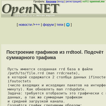
Профиль:
Аноним
(
вход
|
регистрация
)
неRU
opennet.me
[
новости
/
+++
|
форум
|
теги
|
]
Построение графиков из rrdtool. Подсчёт
суммарного трафика
Пусть имеется созданная rrd база в файле 
/path/to/file.rrd (man rrdcreate),

в которой содержатся 2 столбца данных ifinoctet
ifoutoctets 

(число входящих и исходящих пакетов на интерфей
минуту). Как обновлять man rrdupdate.

Задача: требуется отобразить это графически с п
данных, а так же суммарным трафиком

и средней загрузкой канала.

Создаётся график следующим образом:
