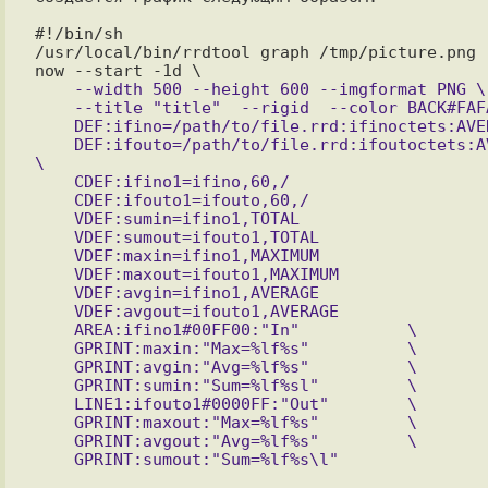
#!/bin/sh

/usr/local/bin/rrdtool graph /tmp/picture.png  
    --width 500 --height 600 --imgformat PNG \

    --title "title"  --rigid  --color BACK#FAFAFA  \

    DEF:ifino=/path/to/file.rrd:ifinoctets:AVERAGE   \

    DEF:ifouto=/path/to/file.rrd:ifoutoctets:AVERAGE   
\

    CDEF:ifino1=ifino,60,/                      \

    CDEF:ifouto1=ifouto,60,/                    \

    VDEF:sumin=ifino1,TOTAL                     \

    VDEF:sumout=ifouto1,TOTAL                   \

    VDEF:maxin=ifino1,MAXIMUM                   \

    VDEF:maxout=ifouto1,MAXIMUM                 \

    VDEF:avgin=ifino1,AVERAGE                   \

    VDEF:avgout=ifouto1,AVERAGE                 \

    AREA:ifino1#00FF00:"In"           \

    GPRINT:maxin:"Max=%lf%s"          \

    GPRINT:avgin:"Avg=%lf%s"          \

    GPRINT:sumin:"Sum=%lf%sl"         \

    LINE1:ifouto1#0000FF:"Out"        \

    GPRINT:maxout:"Max=%lf%s"         \

    GPRINT:avgout:"Avg=%lf%s"         \
