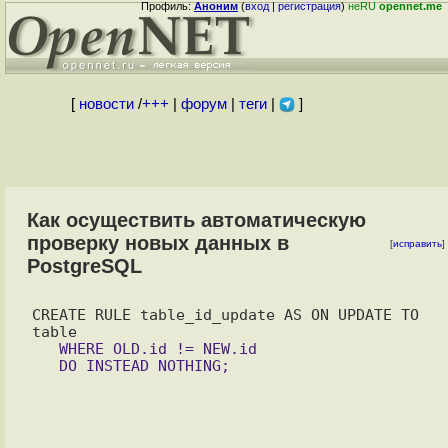
Профиль:
Аноним
(
вход
|
регистрация
)
неRU
opennet.me
[
новости
/
+++
|
форум
|
теги
|
]
Как осуществить автоматическую
проверку новых данных в
[
исправить
]
PostgreSQL
CREATE RULE table_id_update AS ON UPDATE TO 
   WHERE OLD.id != NEW.id 
