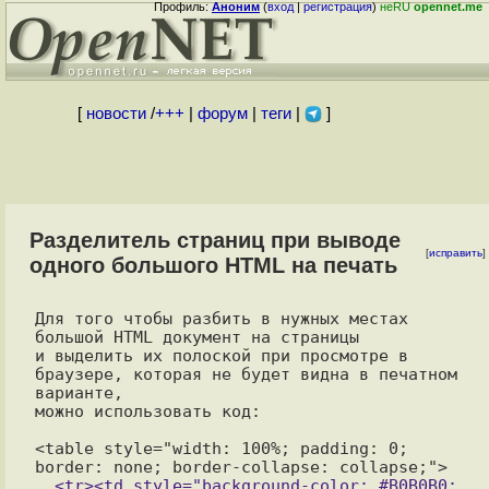
Профиль:
Аноним
(
вход
|
регистрация
)
неRU
opennet.me
[
новости
/
+++
|
форум
|
теги
|
]
Разделитель страниц при выводе
[
исправить
]
одного большого HTML на печать
Для того чтобы разбить в нужных местах 
большой HTML документ на страницы 

и выделить их полоской при просмотре в 
браузере, которая не будет видна в печатном 
варианте, 

можно использовать код:

<table style="width: 100%; padding: 0; 
  <tr><td style="background-color: #B0B0B0; 