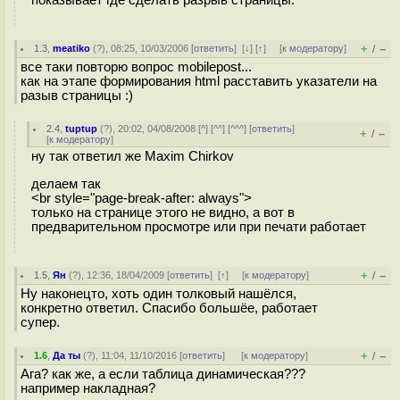
+
–
1.3
,
meatiko
(
?
), 08:25, 10/03/2006 [
ответить
]
[
↓
] [
↑
] [
к модератору
]
/
все таки повторю вопрос mobilepost...
как на этапе формирования html расставить указатели на
разыв страницы :)
2.4
,
tuptup
(
?
), 20:02, 04/08/2008 [
^
] [
^^
] [
^^^
] [
ответить
]
+
–
/
[
к модератору
]
ну так ответил же Maxim Chirkov
делаем так
<br style="page-break-after: always">
только на странице этого не видно, а вот в
предварительном просмотре или при печати работает
+
–
1.5
,
Ян
(
?
), 12:36, 18/04/2009 [
ответить
]
[
↑
] [
к модератору
]
/
Ну наконецто, хоть один толковый нашёлся,
конкретно ответил. Спасибо большёе, работает
супер.
+
–
1.6
,
Да ты
(
?
), 11:04, 11/10/2016 [
ответить
]
[
к модератору
]
/
Ага? как же, а если таблица динамическая???
например накладная?