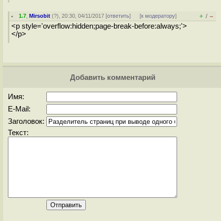
+
–
1.7
,
Mirsobit
(
?
), 20:30, 04/11/2017 [
ответить
]
[
к модератору
]
/
<p style='overflow:hidden;page-break-before:always;'>
</p>
Добавить комментарий
Имя:
E-Mail:
Заголовок:
Текст: