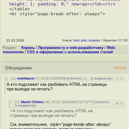
</table>

01.03.2006
Ключи:
html
,
print
,
browser
/ Лицензия: CC-BY
Раздел:
Корень
/
Программисту и web-разработчику
/
Web-
технологии
/
CSS и оформление с использованием стилей
Обсуждение
[
RSS
]
+
–
1.1
,
mobilepost
(
?
), 15:25, 01/03/2006 [
ответить
]
[
↓
] [
к модератору
]
/
А кто подскажет как разбивать HTML на страницы
при выводе на печать?
2.2
,
Maxim Chirkov
(
ok
), 16:13, 01/03/2006 [
^
] [
^^
] [
^^^
] [
ответить
]
+
–
/
[
к модератору
]
>А кто подскажет как разбивать HTML на
страницы при выводе на печать?
См. внимательнее, style="page-break-after: always"
показывает где сделать разрыв страницы.