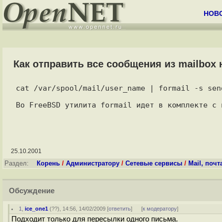
НОВ
Как отправить все сообщения из mailbox 
cat /var/spool/mail/user_name | formail -s send
25.10.2001
Раздел:
Корень
/
Администратору
/
Сетевые сервисы
/
Mail, почт
Обсуждение
1
,
ice_one1
(
??
), 14:56, 14/02/2009 [
ответить
]
[
к модератору
]
Подходит только для пересылки одного письма.