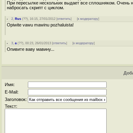
При пересылке нескольких выдает все сплошняком. Очень не
набросать скрипт с циклом.
2
,
Rus
(
??
), 16:15, 27/01/2012 [
ответить
]
[
к модератору
]
Opiwite vawu mawinu pozhaluista!
3
,
a
(
??
), 00:23, 26/01/2013 [
ответить
]
[
к модератору
]
Опивите ваву мавину...
Доба
Имя:
E-Mail:
Заголовок:
Текст: