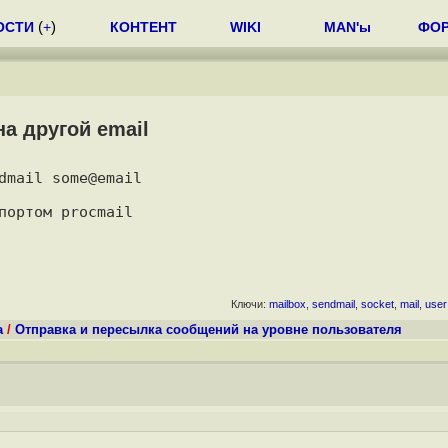
ОСТИ
(
+
)
КОНТЕНТ
WIKI
MAN'ы
ФО
на другой email
mail some@email

Ключи:
mailbox
,
sendmail
,
socket
,
mail
,
user
а
/
Отправка и пересылка сообщений на уровне пользователя