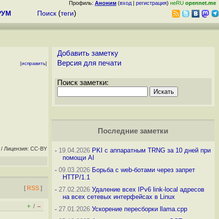
Профиль:
Аноним
(
вход
|
регистрация
)
неRU
opennet.me
РУМ
Поиск
(
теги
)
Добавить заметку
Версия для печати
[
исправить
]
Поиск заметки:
Последние заметки
/ Лицензия: CC-BY
-
19.04.2026
PKI с аппаратным TRNG за 10 дней при
помощи AI
-
09.03.2026
Борьба с web-ботами через запрет
HTTP/1.1
[
RSS
]
-
27.02.2026
Удаление всех IPv6 link-local адресов
на всех сетевых интерфейсах в Linux
+
–
/
-
27.01.2026
Ускорение пересборки llama.cpp