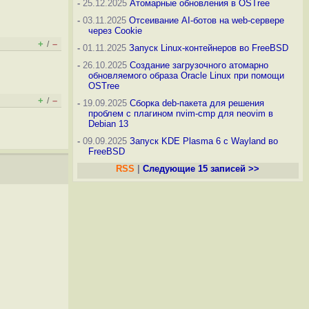
-
25.12.2025
Атомарные обновления в OSTree
-
03.11.2025
Отсеивание AI-ботов на web-сервере
через Cookie
+
–
/
-
01.11.2025
Запуск Linux-контейнеров во FreeBSD
-
26.10.2025
Создание загрузочного атомарно
обновляемого образа Oracle Linux при помощи
OSTree
+
–
/
-
19.09.2025
Сборка deb-пакета для решения
проблем с плагином nvim-cmp для neovim в
Debian 13
-
09.09.2025
Запуск KDE Plasma 6 с Wayland во
FreeBSD
RSS
|
Следующие 15 записей >>