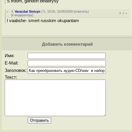
S trdom, gandon belabrysy
4
,
Varazdat Sinicyn
(
?
), 18:50, 16/08/2009 [
ответить
]
+
–
/
[
к модератору
]
I vaabshe- smert russkim okupantam
Добавить комментарий
Имя:
E-Mail:
Заголовок:
Текст: