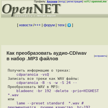
Профиль:
Аноним
(
вход
|
регистрация
)
неRU
opennet.me
[
новости
/
+++
|
форум
|
теги
|
]
Как преобразовать аудио-CD/wav
[
исправить
]
в набор .MP3 файлов
    bladeenc -br 192 -delete -prio=HIGHEST 
    lame --preset standard  *.wav # 
рекомендуется, лучшее качество, br~192
