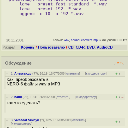
    lame --preset fast standard  *.wav

    lame --preset 192  *.wav

20.11.2001
Ключи:
wav
,
sound
,
convert
,
mp3
/ Лицензия: CC-BY
Раздел:
Корень
/
Пользователю
/
CD, CD-R, DVD, AudioCD
Обсуждение
[
RSS
]
+
–
1
,
Александр
(
??
), 16:19, 18/07/2008 [
ответить
]
[
к модератору
]
/
Как преобразовать в
NERO-6 файлы wav в MP3
+
–
2
,
ваня
(
??
), 19:41, 26/10/2008 [
ответить
]
[
к модератору
]
/
как это сделать?
3
,
Varazdat Sinicyn
(
?
), 18:50, 16/08/2009 [
ответить
]
+
–
/
[
к модератору
]