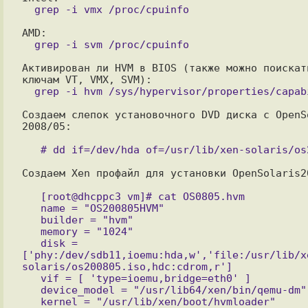
Активирован ли HVM в BIOS (также можно поискать
Создаем слепок установочного DVD диска с OpenSo
2008/05:

Создаем Xen профайл для установки OpenSolaris20
   [root@dhcppc3 vm]# cat OS0805.hvm

   name = "OS200805HVM"

   builder = "hvm"

   memory = "1024"

   disk =     
['phy:/dev/sdb11,ioemu:hda,w','file:/usr/lib/x
solaris/os200805.iso,hdc:cdrom,r']

   vif = [ 'type=ioemu,bridge=eth0' ]

   device_model = "/usr/lib64/xen/bin/qemu-dm"

   kernel = "/usr/lib/xen/boot/hvmloader"
