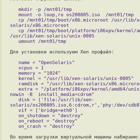
   mkdir -p /mnt01/tmp

   mount -o loop,ro os200805.iso  /mnt01/tmp

   cp /mnt01/tmp/boot/x86.microroot /usr/lib/xen-
solaris/x86.microroot

   cp /mnt01/tmp/boot/platform/i86xpv/kernel/amd64/unix  
/usr/lib/xen-solaris/unix-0805

Для установки используем Xen профайл:

   name = "OpenSolaris"

   vcpus = 1

   memory = "1024"

   kernel = "/usr/lib/xen-solaris/unix-0805"

   ramdisk = "/usr/lib/xen-solaris/x86.microroot"

   extra = "/platform/i86xpv/kernel/amd64/unix -kd - 
nowin -B  install_media=cdrom"

   disk = ['file:/usr/lib/xen-
solaris/os200805.iso,6:cdrom,r','phy:/dev/sdb8,
   vif = ['bridge=eth0']

   on_shutdown = "destroy"

   on_reboot = "destroy"

Во время загрузки виртуальной машины набираем:
