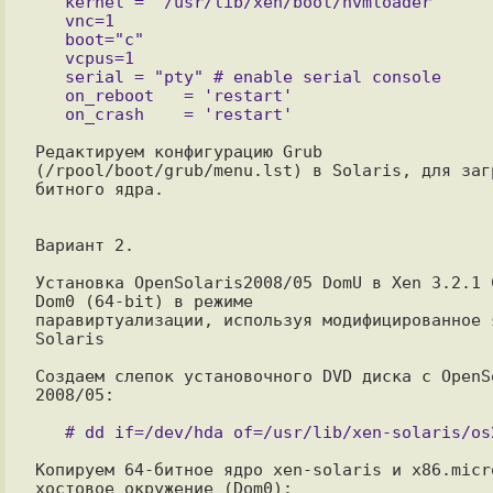
   kernel = "/usr/lib/xen/boot/hvmloader"

   vnc=1

   boot="c"

   vcpus=1

   serial = "pty" # enable serial console

   on_reboot   = 'restart'

   on_crash    = 'restart'

Редактируем конфигурацию Grub 
(/rpool/boot/grub/menu.lst) в Solaris, для заг
битного ядра.

Вариант 2.

Установка OpenSolaris2008/05 DomU в Xen 3.2.1 C
Dom0 (64-bit) в режиме

паравиртуализации, используя модифицированное я
Solaris

Создаем слепок установочного DVD диска с OpenSo
2008/05:

Копируем 64-битное ядро xen-solaris и x86.micro
хостовое окружение (Dom0):
