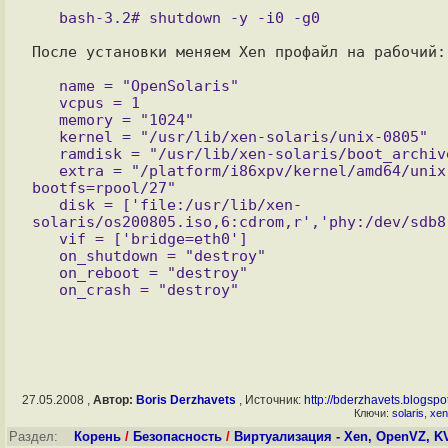
   bash-3.2# shutdown -y -i0 -g0

После установки меняем Xen профайл на рабочий:

   name = "OpenSolaris"

   vcpus = 1

   memory = "1024"

   kernel = "/usr/lib/xen-solaris/unix-0805"

   ramdisk = "/usr/lib/xen-solaris/boot_archive"

   extra = "/platform/i86xpv/kernel/amd64/unix -B zfs-
bootfs=rpool/27"

   disk = ['file:/usr/lib/xen-
solaris/os200805.iso,6:cdrom,r','phy:/dev/sdb8,
   vif = ['bridge=eth0']

   on_shutdown = "destroy"

   on_reboot = "destroy"

   on_crash = "destroy"

27.05.2008 ,
Автор:
Boris Derzhavets
, Источник:
http://bderzhavets.blogspo
Ключи:
solaris
,
xen
Раздел:
Корень
/
Безопасность
/
Виртуализация - Xen, OpenVZ, 