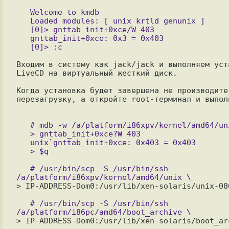
   Welcome to kmdb

   Loaded modules: [ unix krtld genunix ]

   [0]> gnttab_init+0xce/W 403

   gnttab_init+0xce: 0x3 = 0x403

Входим в систему как jack/jack и выполняем уста
LiveCD на виртуальный жесткий диск. 

Когда установка будет завершена не производите 
перезагрузку, а откройте root-терминал и выполн
   # mdb -w /a/platform/i86xpv/kernel/amd64/unix

   > gnttab_init+0xce?W 403

   unix`gnttab_init+0xce: 0x403 = 0x403

   # /usr/bin/scp -S /usr/bin/ssh 
> IP-ADDRESS-Dom0:/usr/lib/xen-solaris/unix-080
   # /usr/bin/scp -S /usr/bin/ssh 
> IP-ADDRESS-Dom0:/usr/lib/xen-solaris/boot_arc