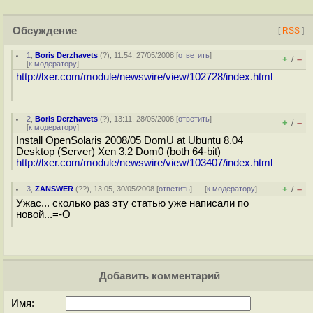
Обсуждение
[
RSS
]
1
,
Boris Derzhavets
(
?
), 11:54, 27/05/2008 [
ответить
]
+
–
/
[
к модератору
]
http://lxer.com/module/newswire/view/102728/index.html
2
,
Boris Derzhavets
(
?
), 13:11, 28/05/2008 [
ответить
]
+
–
/
[
к модератору
]
Install OpenSolaris 2008/05 DomU at Ubuntu 8.04
Desktop (Server) Xen 3.2 Dom0 (both 64-bit)
http://lxer.com/module/newswire/view/103407/index.html
+
–
3
,
ZANSWER
(
??
), 13:05, 30/05/2008 [
ответить
]
[
к модератору
]
/
Ужас... сколько раз эту статью уже написали по
новой...=-O
Добавить комментарий
Имя: