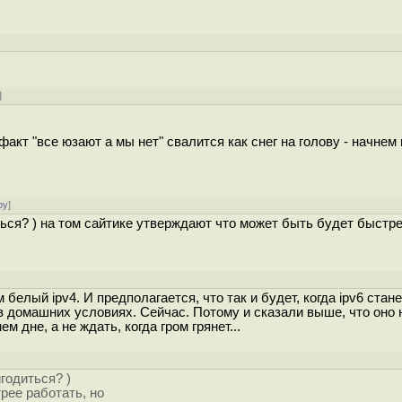
]
акт "все юзают а мы нет" свалится как снег на голову - начнем 
ру
]
ться? ) на том сайтике утверждают что может быть будет быстр
белый ipv4. И предполагается, что так и будет, когда ipv6 стане
 в домашних условиях. Сейчас. Потому и сказали выше, что оно 
 дне, а не ждать, когда гром грянет...
годиться? )
рее работать, но