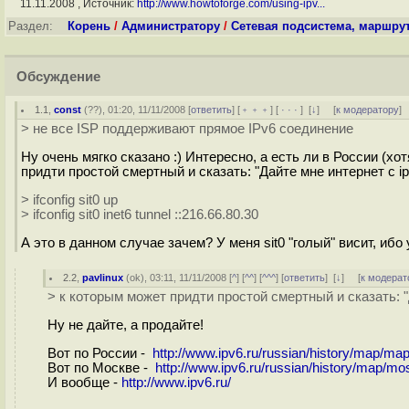
11.11.2008 , Источник:
http://www.howtoforge.com/using-ipv...
Раздел:
Корень
/
Администратору
/
Сетевая подсистема, маршру
Обсуждение
1.1
,
const
(
??
), 01:20, 11/11/2008 [
ответить
] [
﹢﹢﹢
] [
· · ·
]
[
↓
] [
к модератору
]
> не все ISP поддерживают прямое IPv6 соединение
Ну очень мягко сказано :) Интересно, а есть ли в России (х
придти простой смертный и сказать: "Дайте мне интернет с i
> ifconfig sit0 up
> ifconfig sit0 inet6 tunnel ::216.66.80.30
А это в данном случае зачем? У меня sit0 "голый" висит, ибо
2.2
,
pavlinux
(
ok
), 03:11, 11/11/2008 [
^
] [
^^
] [
^^^
] [
ответить
]
[
↓
] [
к модерат
> к которым может придти простой смертный и сказать: "
Ну не дайте, а продайте!
Вот по России -
http://www.ipv6.ru/russian/history/map/ma
Вот по Москве -
http://www.ipv6.ru/russian/history/map/m
И вообще -
http://www.ipv6.ru/