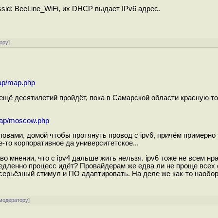
ssid: BeeLine_WiFi, их DHCP выдает IPv6 адрес.
!
ору
]
map/map.php
 ещё десятилетий пройдёт, пока в Самарской области красную т
/map/moscow.php
ловами, домой чтобы протянуть провод с ipv6, причём примерно 
е-то корпоративное да университетское...
о мнении, что с ipv4 дальше жить нельзя. ipv6 тоже не всем нра
медленно процесс идёт? Провайдерам же едва ли не проще всех
 серьёзный стимул и ПО адаптировать. На деле же как-то наобо
 модератору
]