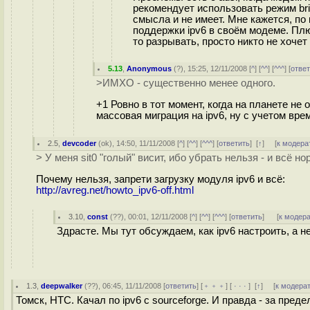
рекомендует использовать режим brid
смысла и не имеет. Мне кажется, по
поддержки ipv6 в своём модеме. Плюс
то разрывать, просто никто не хочет 
5.13
,
Anonymous
(
?
), 15:25, 12/11/2008 [
^
] [
^^
] [
^^^
] [
отве
>ИМХО - существенно менее одного.
+1 Ровно в тот момент, когда на планете не
массовая миграция на ipv6, ну с учетом вре
2.5
,
devcoder
(
ok
), 14:50, 11/11/2008 [
^
] [
^^
] [
^^^
] [
ответить
]
[
↑
] [
к модера
> У меня sit0 "голый" висит, ибо убрать нельзя - и всё н
Почему нельзя, запрети загрузку модуля ipv6 и всё:
http://avreg.net/howto_ipv6-off.html
3.10
,
const
(
??
), 00:01, 12/11/2008 [
^
] [
^^
] [
^^^
] [
ответить
]
[
к модер
Здрасте. Мы тут обсуждаем, как ipv6 настроить, а не
1.3
,
deepwalker
(
??
), 06:45, 11/11/2008 [
ответить
] [
﹢﹢﹢
] [
· · ·
]
[
↑
] [
к модера
Томск, НТС. Качал по ipv6 с sourceforge. И правда - за преде