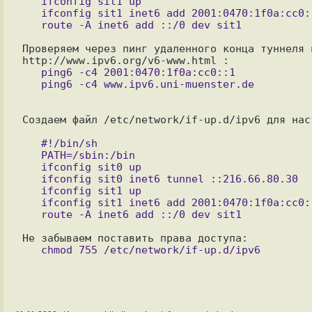
   ifconfig sit1 up

   ifconfig sit1 inet6 add 2001:0470:1f0a:cc0::2/64

Проверяем через пинг удаленного конца туннеля 
   ping6 -c4 2001:0470:1f0a:cc0::1

Создаем файл /etc/network/if-up.d/ipv6 для нас
   #!/bin/sh

   PATH=/sbin:/bin

   ifconfig sit0 up

   ifconfig sit0 inet6 tunnel ::216.66.80.30

   ifconfig sit1 up

   ifconfig sit1 inet6 add 2001:0470:1f0a:cc0::2/64
