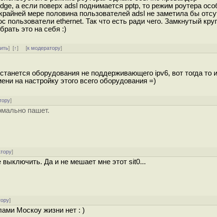
ge, а если поверх adsl поднимается pptp, то режим роутера осо
 крайней мере половина пользователей adsl не заметила бы отс
 пользователи ethernet. Так что есть ради чего. Замкнутый круг
брать это на себя :)
тить
]
[
↑
] [
к модератору
]
 останется оборудования не поддерживающего ipv6, вот тогда то 
мени на настройку этого всего оборудования =)
тору
]
ормально пашет.
атору
]
 выключить. Да и не мешает мне этот sit0...
тору
]
лами Москоу жизни нет : )