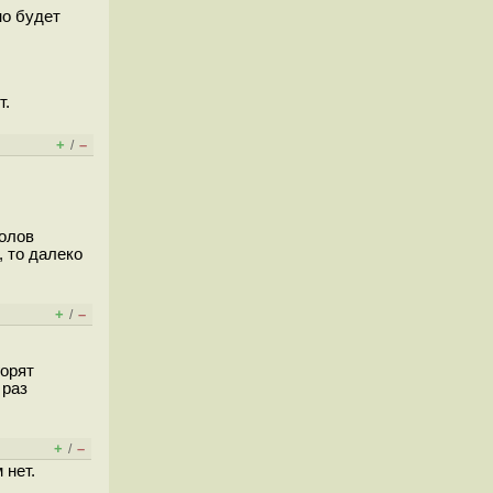
но будет
т.
+
–
/
колов
 то далеко
+
–
/
горят
 раз
+
–
/
 нет.