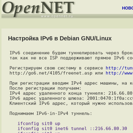
НОВ
Настройка IPv6 в Debian GNU/Linux
IPv6 соединение будем туннелировать через брок
так как не все ISP поддерживают прямое IPv6 сое
Регистрируем свою систему в сервисе 
http://tun
http://go6.net/4105/freenet.asp или 
http://www
При регистрации вводим IPv4 адрес машины, на к
После регистрации получаем: 

IPv4 адрес удаленного конца туннеля: 216.66.80.
IPv6 адрес удаленного шлюза: 2001:0470:1f0a:cc0
Клиентский IPv6 адрес, который нужно использов
Поднимаем IPv6-in-IPv4 туннель:

   ifconfig sit0 up

   ifconfig sit0 inet6 tunnel ::216.66.80.30
