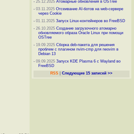
-
25.12.2025
Атомарные обновления в OSTree
-
03.11.2025
Отсеивание AI-ботов на web-сервере
через Cookie
-
01.11.2025
Запуск Linux-контейнеров во FreeBSD
-
26.10.2025
Создание загрузочного атомарно
обновляемого образа Oracle Linux при помощи
OSTree
-
19.09.2025
Сборка deb-пакета для решения
проблем с плагином nvim-cmp для neovim в
Debian 13
-
09.09.2025
Запуск KDE Plasma 6 с Wayland во
FreeBSD
RSS
|
Следующие 15 записей >>