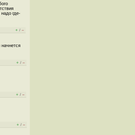
бого
утствия
 надо где-
+
–
/
и начнется
+
–
/
+
–
/
+
–
/