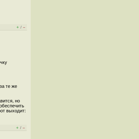
+
–
/
очку
за те же
вится, но
 обеспечить
рот выходит:
+
–
/