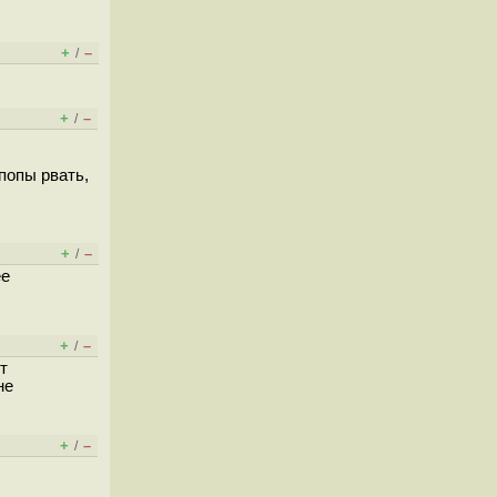
+
–
/
+
–
/
попы рвать,
+
–
/
ее
+
–
/
т
не
+
–
/