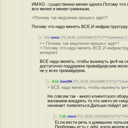
ИМХО - существенно менее одного.Потому что п
все менее и менее гуманным.
>Почему так медленно процесс идёт?
Потому что надо менять ВСЕ.И инфраструктуру.
5.9
,
const
(
??
), 00:00, 12/11/2008 [
^
] [
^^
] [
^^^
] [
ответить
]
[
>> Почему так медленно процесс идёт?
> Потому что надо менять ВСЕ.И инфрастру
интернет.
ВСЕ надо менять, чтобы выкинуть ipv4 на с
достаточно поддержки провайдерским желез
не у всех провайдеров.
6.14
,
User294
(
??
), 23:20, 20/11/2008 [
^
] [
^^
] [
^^^
] [
отв
> ВСЕ надо менять, чтобы выкинуть ipv4
Не совсем так - много клиентского обо
желанием внедрять то что никто не смод
начинает появляться.Дальше пойдет ре
7.15
,
const
(
??
), 10:28, 21/11/2008 [
^
] [
^^
] [
^^^
] [
Если вести речь о домашних пользова
Проблемы есть с adsl, когда модем