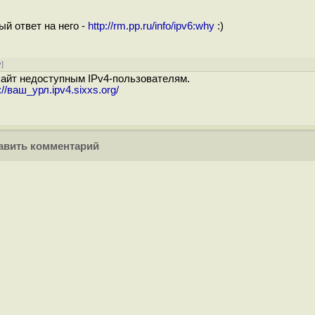
ый ответ на него -
http://rm.pp.ru/info/ipv6:why
:)
у
]
сайт недоступным IPv4-пользователям.
://ваш_урл.ipv4.sixxs.org/
вить комментарий