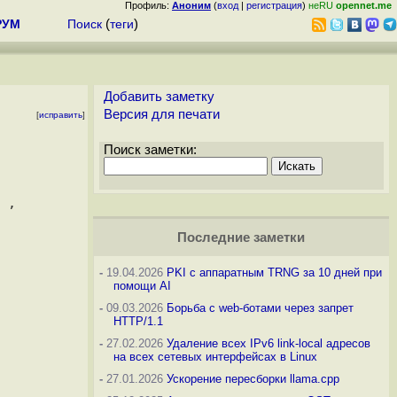
Профиль:
Аноним
(
вход
|
регистрация
)
неRU
opennet.me
РУМ
Поиск
(
теги
)
Добавить заметку
Версия для печати
[
исправить
]
Поиск заметки:
 , 

Последние заметки
-
19.04.2026
PKI с аппаратным TRNG за 10 дней при
помощи AI
-
09.03.2026
Борьба с web-ботами через запрет
HTTP/1.1
-
27.02.2026
Удаление всех IPv6 link-local адресов
на всех сетевых интерфейсах в Linux
-
27.01.2026
Ускорение пересборки llama.cpp