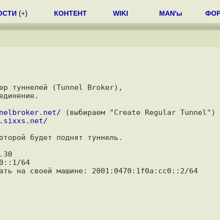
ОСТИ
(
+
)
КОНТЕНТ
WIKI
MAN'ы
ФО
ер туннелей (Tunnel Broker), 

динение.

nelbroker.net/
 (выбираем "Create Regular Tunnel") 
.sixxs.net/
оторой будет поднят туннель.

30

::1/64

ать на своей машине: 2001:0470:1f0a:cc0::2/64
