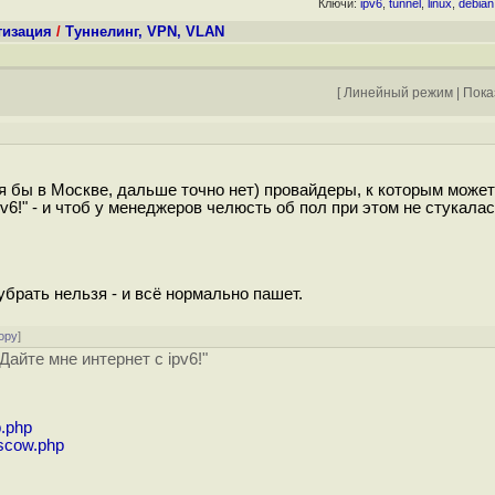
Ключи:
ipv6
,
tunnel
,
linux
,
debian
тизация
/
Туннелинг, VPN, VLAN
[
Линейный режим
|
Пока
отя бы в Москве, дальше точно нет) провайдеры, к которым может
pv6!" - и чтоб у менеджеров челюсть об пол при этом не стукала
 убрать нельзя - и всё нормально пашет.
ору
]
Дайте мне интернет с ipv6!"
p.php
oscow.php