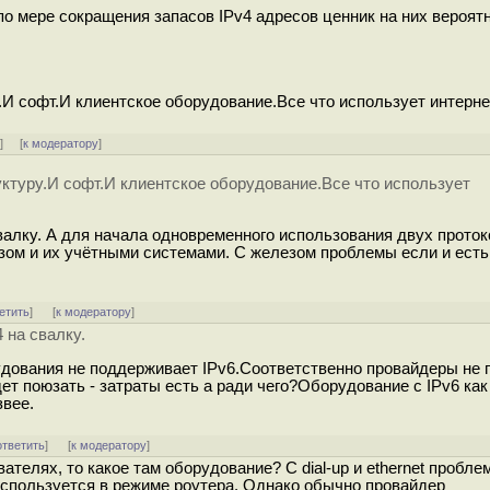
о мере сокращения запасов IPv4 адресов ценник на них вероят
И софт.И клиентское оборудование.Все что использует интерне
↓
] [
к модератору
]
ктуру.И софт.И клиентское оборудование.Все что использует
валку. А для начала одновременного использования двух прото
ом и их учётными системами. С железом проблемы если и есть,
етить
]
[
к модератору
]
 на свалку.
рудования не поддерживает IPv6.Соответственно провайдеры не 
ет поюзать - затраты есть а ради чего?Оборудование с IPv6 как
звее.
ответить
]
[
к модератору
]
телях, то какое там оборудование? С dial-up и ethernet проблем
 используется в режиме роутера. Однако обычно провайдер