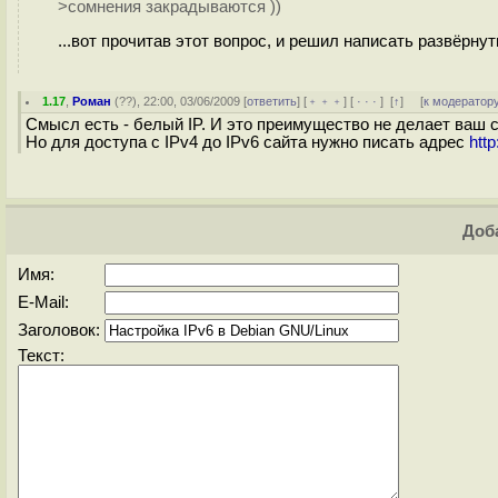
>сомнения закрадываются ))
...вот прочитав этот вопрос, и решил написать развёрнут
1.17
,
Роман
(
??
), 22:00, 03/06/2009 [
ответить
] [
﹢﹢﹢
] [
· · ·
]
[
↑
] [
к модератор
Смысл есть - белый IP. И это преимущество не делает ваш 
Но для доступа с IPv4 до IPv6 сайта нужно писать адрес
http
Доба
Имя:
E-Mail:
Заголовок:
Текст: