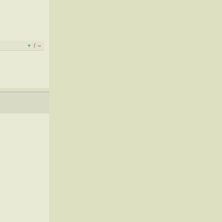
+
–
/