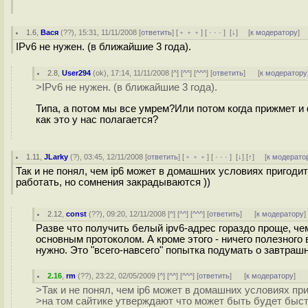
1.6
,
Вася
(
??
), 15:31, 11/11/2008 [
ответить
] [
﹢﹢﹢
] [
· · ·
]
[
↓
] [
к модератору
]
IPv6 не нужен. (в ближайшие 3 года).
2.8
,
User294
(
ok
), 17:14, 11/11/2008 [
^
] [
^^
] [
^^^
] [
ответить
]
[
к модератору
>IPv6 не нужен. (в ближайшие 3 года).
Типа, а потом мы все умрем?Или потом когда прижмет и ф
как это у нас полагается?
1.11
,
JLarky
(
?
), 03:45, 12/11/2008 [
ответить
] [
﹢﹢﹢
] [
· · ·
]
[
↓
] [
↑
] [
к модерато
Так и не понял, чем ip6 может в домашних условиях пригоди
работать, но сомнения закрадываются ))
2.12
,
const
(
??
), 09:20, 12/11/2008 [
^
] [
^^
] [
^^^
] [
ответить
]
[
к модератору
]
Разве что получить белый ipv6-адрес гораздо проще, чем 
основным протоколом. А кроме этого - ничего полезного
нужно. Это "всего-навсего" попытка подумать о завтрашнем
2.16
,
rm
(
??
), 23:22, 02/05/2009 [
^
] [
^^
] [
^^^
] [
ответить
]
[
к модератору
]
>Так и не понял, чем ip6 может в домашних условиях при
>на том сайтике утверждают что может быть будет быст