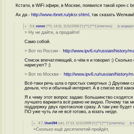
Кстати, в WiFi эфире, в Москве, появился такой хрен c b
Ах да -
http://www.rbnet.ru/pksr.shtml
, так сказать Weлкам
3.4
,
const
(
??
), 14:31, 11/11/2008 [
^
] [
^^
] [
^^^
] [
ответить
]
[
к модерат
> Ну не дайте, а продайте!
Само собой.
> Вот по России -
http://www.ipv6.ru/russian/history/
Список впечатляющий, о чём я и говорил :) Сколько
нарисуют? :)
> Вот по Москве -
http://www.ipv6.ru/russian/history
Всё-таки речь шла о простых смертных ;) Другими с
деньги, что и обычный интернет. А в списке всё како
Я к чему этот вопрос задаю: большинство сходятся в
лучшего варианта всё равно не видно. Почему так 
поддержку двух протоколов сразу. А там уже будет
ПО уже чуть ли не всё готово, а юзать негде.
4.7
,
User294
(
ok
), 17:13, 11/11/2008 [
^
] [
^^
] [
^^^
] [
ответить
]
[
к
>Сколько ещё десятилетий пройдёт,