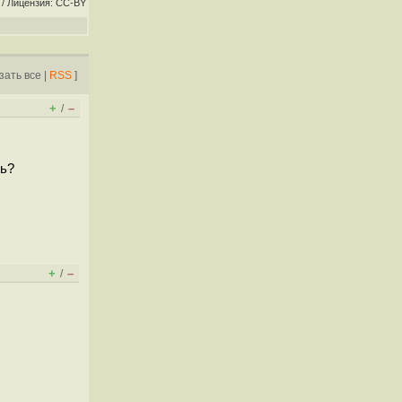
/ Лицензия: CC-BY
зать все
|
RSS
]
+
–
/
сь?
+
–
/