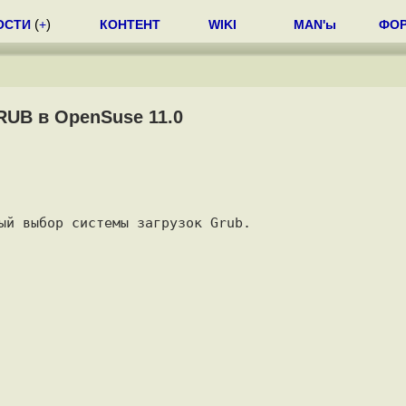
ОСТИ
(
+
)
КОНТЕНТ
WIKI
MAN'ы
ФО
RUB в OpenSuse 11.0
ый выбор системы загрузок Grub.
