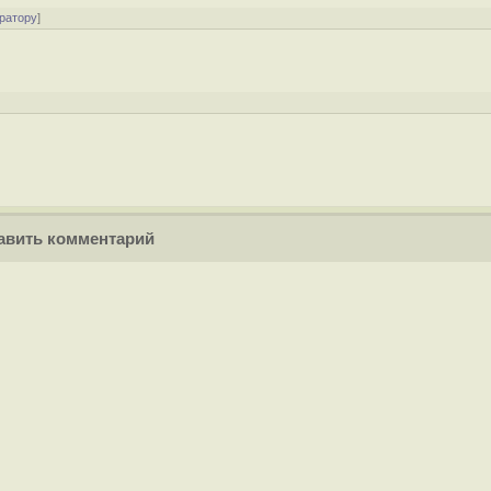
ратору
]
вить комментарий