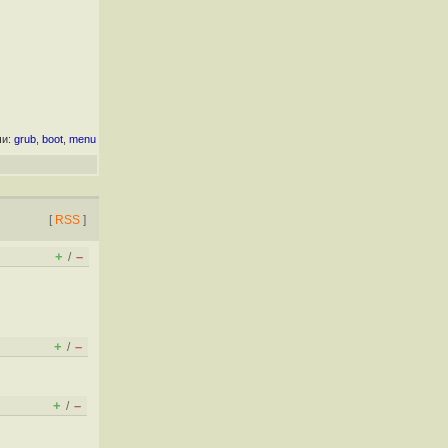
чи:
grub
,
boot
,
menu
[
RSS
]
+
–
/
+
–
/
+
–
/