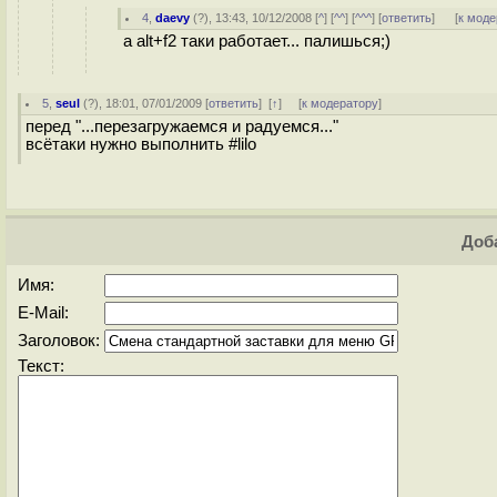
4
,
daevy
(
?
), 13:43, 10/12/2008 [
^
] [
^^
] [
^^^
] [
ответить
]
[
к моде
а alt+f2 таки работает... палишься;)
5
,
seul
(
?
), 18:01, 07/01/2009 [
ответить
]
[
↑
] [
к модератору
]
перед "...перезагружаемся и радуемся..."
всётаки нужно выполнить #lilo
Доба
Имя:
E-Mail:
Заголовок:
Текст: