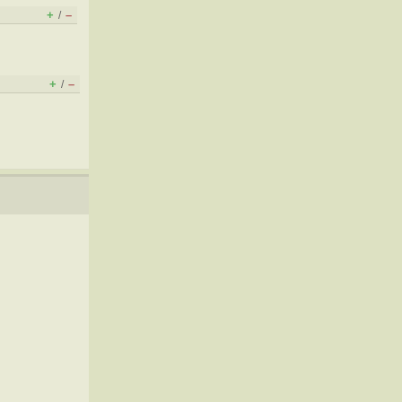
+
–
/
+
–
/