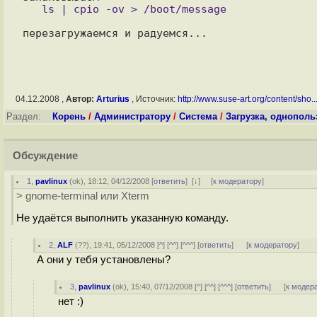
04.12.2008 ,
Автор:
Arturius
, Источник:
http://www.suse-art.org/content/sho..
Раздел:
Корень
/
Администратору
/
Система
/
Загрузка, однопол
Обсуждение
1
,
pavlinux
(
ok
), 18:12, 04/12/2008 [
ответить
]
[
↓
] [
к модератору
]
> gnome-terminal или Xterm
Не удаётся выполнить указанную команду.
2
,
ALF
(
??
), 19:41, 05/12/2008 [
^
] [
^^
] [
^^^
] [
ответить
]
[
к модератору
]
А они у тебя установлены?
3
,
pavlinux
(
ok
), 15:40, 07/12/2008 [
^
] [
^^
] [
^^^
] [
ответить
]
[
к модер
нет :)