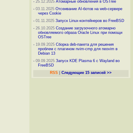
-
25.12.2025
Атомарные обновления в OSTree
-
03.11.2025
Отсеивание AI-ботов на web-сервере
через Cookie
-
01.11.2025
Запуск Linux-контейнеров во FreeBSD
-
26.10.2025
Создание загрузочного атомарно
обновляемого образа Oracle Linux при помощи
OSTree
-
19.09.2025
Сборка deb-пакета для решения
проблем с плагином nvim-cmp для neovim в
Debian 13
-
09.09.2025
Запуск KDE Plasma 6 с Wayland во
FreeBSD
RSS
|
Следующие 15 записей >>