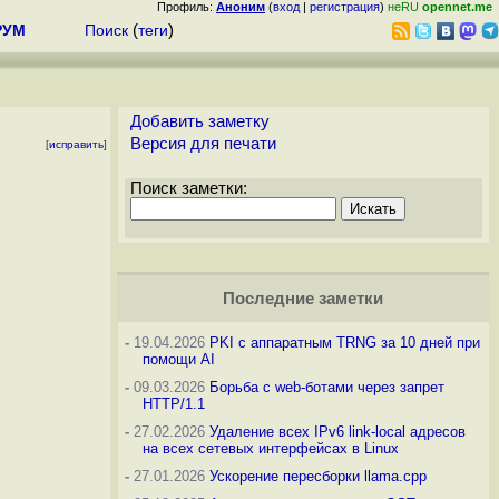
Профиль:
Аноним
(
вход
|
регистрация
)
неRU
opennet.me
РУМ
Поиск
(
теги
)
Добавить заметку
Версия для печати
[
исправить
]
Поиск заметки:
Последние заметки
-
19.04.2026
PKI с аппаратным TRNG за 10 дней при
помощи AI
-
09.03.2026
Борьба с web-ботами через запрет
HTTP/1.1
-
27.02.2026
Удаление всех IPv6 link-local адресов
на всех сетевых интерфейсах в Linux
-
27.01.2026
Ускорение пересборки llama.cpp