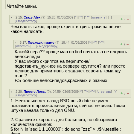
Читайте маны.
2.15
,
Crazy Alex
(
?
), 15:28, 01/05/2009 [
^
] [
^^
] [
^^^
] [
ответить
]
[
↓
]
+
–
/
[
к модератору
]
Чем ваять такое, проще скрипт в три строки на перле
каком написать.
3.17
,
Проходил мимо
(
?
), 18:44, 01/05/2009 [
^
] [
^^
] [
^^^
]
+
–
/
[
ответить
]
[
к модератору
]
Какойй перл?? проще ман по find почтать а не плодить
велосипеды
У вас много скриптов на пер/питоне/
подставить_нужное на сервере крутится? или просто
лениво для примитивных задачек освоить команду
man ?
P.S больше велосипедов,красивых и разных
2.20
,
Просто Лось.
(
?
), 04:59, 03/05/2009 [
^
] [
^^
] [
^^^
] [
ответить
]
[
↑
]
+
–
/
[
к модератору
]
1. Несколько лет назад BSDшный date не умел
показывать произвольные даты, сейчас не знаю. Такая
штука канала только для GNU.
2. Сравните скорость для большого, но обозримого
количества файлов:
$ for N in 'seq 1 1 100000' ; do echo "zzz" > ./$N.testfile ;
done