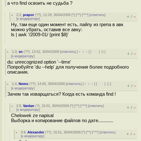
а что find освоить не судьба ?
2.2
,
prapor
(
??
), 12:29, 30/04/2009 [
^
] [
^^
] [
^^^
] [
ответить
]
+
–
/
[
к модератору
]
Ну, там еще один момент есть, пайпу из грепа в авк
можно убрать, оставив все авку:
ls | awk '/2009-01/ {print $8}'
1.3
,
sn
(
??
), 13:52, 30/04/2009 [
ответить
] [
﹢﹢﹢
] [
· · ·
]
[
↑
]
+
–
/
[
к модератору
]
du: unrecognized option '--time'
Попробуйте 'du --help' для получения более подробного
описания.
1.4
,
Nemo
(
??
), 14:00, 30/04/2009 [
ответить
] [
﹢﹢﹢
] [
· · ·
]
[
↓
]
+
–
/
[
к модератору
]
Зачем так изварщаться? Когда есть команда find !
2.5
,
Vardan
(
?
), 15:01, 30/04/2009 [
^
] [
^^
] [
^^^
] [
ответить
]
+
–
/
[
к модератору
]
Chelowek ze napisal
Выборка и копирование файлов по дате............
3.9
,
Alexander
(
??
), 15:51, 30/04/2009 [
^
] [
^^
] [
^^^
] [
ответить
]
+
–
/
[
к модератору
]