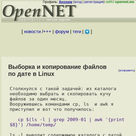
Профиль:
Аноним
(
вход
|
регистрация
)
неRU
opennet.me
[
новости
/
+++
|
форум
|
теги
|
]
Выборка и копирование файлов
[
исправить
]
по дате в Linux
Столкнулся с такой задачей: из каталога 
необходимо выбрать и скопировать кучу

файлов за один месяц.

Вооружившись командами cp, ls  и awk я 
приступил и вот что получилось:

   cp $(ls -l | grep 2009-01 | awk '{print 
ls -l выводит содержимое каталога с датой
