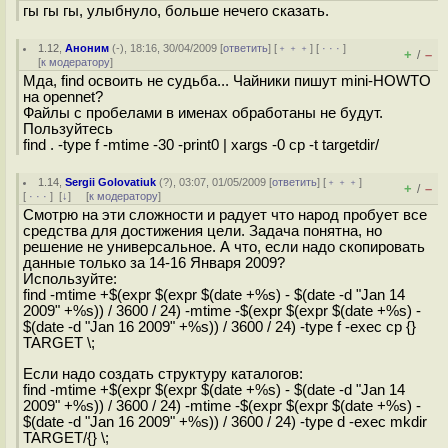
гы гы гы, улыбнуло, больше нечего сказать.
1.12
,
Аноним
(
-
), 18:16, 30/04/2009 [
ответить
] [
﹢﹢﹢
] [
· · ·
]
+
–
/
[
к модератору
]
Мда, find освоить не судьба... Чайники пишут mini-HOWTO
на opennet?
Файлы с пробелами в именах обработаны не будут.
Пользуйтесь
find . -type f -mtime -30 -print0 | xargs -0 cp -t targetdir/
1.14
,
Sergii Golovatiuk
(
?
), 03:07, 01/05/2009 [
ответить
] [
﹢﹢﹢
]
+
–
/
[
· · ·
]
[
↓
] [
к модератору
]
Смотрю на эти сложности и радует что народ пробует все
средства для достижения цели. Задача понятна, но
решение не универсальное. А что, если надо скопировать
данные только за 14-16 Января 2009?
Используйте:
find -mtime +$(expr $(expr $(date +%s) - $(date -d "Jan 14
2009" +%s)) / 3600 / 24) -mtime -$(expr $(expr $(date +%s) -
$(date -d "Jan 16 2009" +%s)) / 3600 / 24) -type f -exec cp {}
TARGET \;
Если надо создать структуру каталогов:
find -mtime +$(expr $(expr $(date +%s) - $(date -d "Jan 14
2009" +%s)) / 3600 / 24) -mtime -$(expr $(expr $(date +%s) -
$(date -d "Jan 16 2009" +%s)) / 3600 / 24) -type d -exec mkdir
TARGET/{} \;