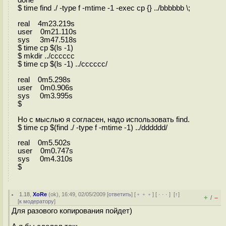
$ time find ./ -type f -mtime -1 -exec cp {} ../bbbbbb \;
real 4m23.219s
user 0m21.110s
sys 3m47.518s
$ time cp $(ls -1)
$ mkdir ../cccccc
$ time cp $(ls -1) ../cccccc/
real 0m5.298s
user 0m0.906s
sys 0m3.995s
$
Но с мыслью я согласен, надо использовать find.
$ time cp $(find ./ -type f -mtime -1) ../dddddd/
real 0m5.502s
user 0m0.747s
sys 0m4.310s
$
1.18
,
XoRe
(
ok
), 16:49, 02/05/2009 [
ответить
] [
﹢﹢﹢
] [
· · ·
]
[
↑
]
+
–
/
[
к модератору
]
Для разового копирования пойдет)