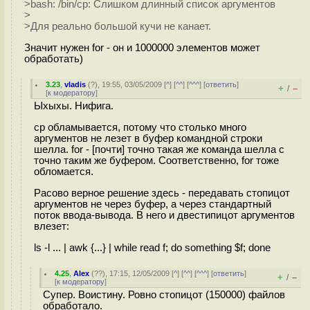
>bash: /bin/cp: Слишком длинный список аргументов
>
>Для реально большой кучи не канает.
Значит нужен for - он и 1000000 элементов может
обработать)
3.23
,
vladis
(
?
), 19:55, 03/05/2009 [
^
] [
^^
] [
^^^
] [
ответить
]
+
–
/
[
к модератору
]
Ыхыхы. Нифига.
cp обламывается, потому что столько много
аргументов не лезет в буфер командной строки
шелла. for - [почти] точно такая же команда шелла с
точно таким же буфером. Соответственно, for тоже
обломается.
Расово верное решение здесь - передавать стопицот
аргументов не через буфер, а через стандартный
поток ввода-вывода. В него и двестипицот аргументов
влезет:
ls -l ... | awk {...} | while read f; do something $f; done
4.25
,
Alex
(
??
), 17:15, 12/05/2009 [
^
] [
^^
] [
^^^
] [
ответить
]
+
–
/
[
к модератору
]
Супер. Воистину. Ровно стопицот (150000) файлов
обработало.