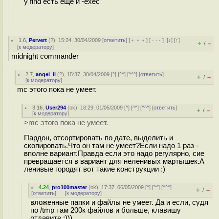
у find есть еще и -exec
1.6
,
Pervert
(
?
), 15:24, 30/04/2009 [
ответить
] [
﹢﹢﹢
] [
· · ·
]
[
↓
] [
↑
]
+
–
/
[
к модератору
]
midnight commander
2.7
,
angel_il
(
?
), 15:37, 30/04/2009 [
^
] [
^^
] [
^^^
] [
ответить
]
+
–
/
[
к модератору
]
mc этого пока не умеет.
3.16
,
User294
(
ok
), 18:29, 01/05/2009 [
^
] [
^^
] [
^^^
] [
ответить
]
+
–
/
[
к модератору
]
>mc этого пока не умеет.
Пардон, отсортировать по дате, выделить и
скопировать.Что он там не умеет?Если надо 1 раз -
вполне вариант.Правда если это надо регулярно, сие
превращается в вариант для неленивых мартышек.А
ленивые городят вот такие конструкции :)
4.24
,
pro100master
(
ok
), 17:37, 06/05/2009 [
^
] [
^^
] [
^^^
]
+
–
/
[
ответить
]
[
к модератору
]
вложенные папки и файлы не умеет. Да и если, судя
по /tmp там 200к файлов и больше, клавишу
отдавите :)))