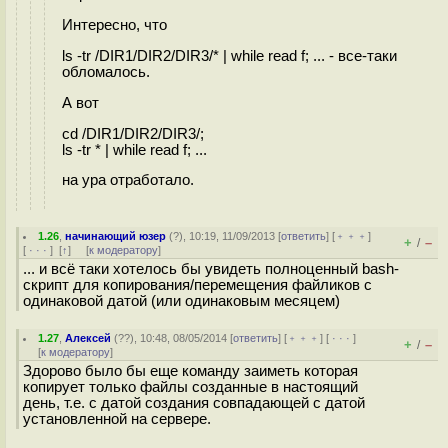
Интересно, что
ls -tr /DIR1/DIR2/DIR3/* | while read f; ... - все-таки
обломалось.
А вот
cd /DIR1/DIR2/DIR3/;
ls -tr * | while read f; ...
на ура отработало.
1.26
,
начинающий юзер
(
?
), 10:19, 11/09/2013 [
ответить
] [
﹢﹢﹢
]
+
–
/
[
· · ·
]
[
↑
] [
к модератору
]
... и всё таки хотелось бы увидеть полноценный bash-
скрипт для копирования/перемещения файликов с
одинаковой датой (или одинаковым месяцем)
1.27
,
Алексей
(
??
), 10:48, 08/05/2014 [
ответить
] [
﹢﹢﹢
] [
· · ·
]
+
–
/
[
к модератору
]
Здорово было бы еще команду заиметь которая
копирует только файлы созданные в настоящий
день, т.е. с датой создания совпадающей с датой
установленной на сервере.