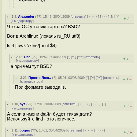
1.8
,
Alexander
(
??
), 15:49, 30/04/2009 [
ответить
] [
﹢﹢﹢
] [
· · ·
]
[
↓
] [
↑
]
+
–
/
[
к модератору
]
Что за ОС у топикстартера? BSD?
Вот в Archlinux (локаль ru_RU.utf8):
ls -l | awk '/Янв/{print $9}'
2.13
,
Dan
(
??
), 19:57, 30/04/2009 [
^
] [
^^
] [
^^^
] [
ответить
]
+
–
/
[
к модератору
]
а при чем тут BSD?
3.21
,
Просто Лось.
(
?
), 05:01, 03/05/2009 [
^
] [
^^
] [
^^^
] [
ответить
]
+
–
/
[
к модератору
]
При формате вывода ls.
1.10
,
sys
(
??
), 17:01, 30/04/2009 [
ответить
] [
﹢﹢﹢
] [
· · ·
]
[
↑
]
+
–
/
[
к модератору
]
А если в имени файл будет такая дата?
Используйте find - это логичнее.
1.11
,
bogus
(
??
), 18:01, 30/04/2009 [
ответить
] [
﹢﹢﹢
] [
· · ·
]
+
–
/
[
к модератору
]