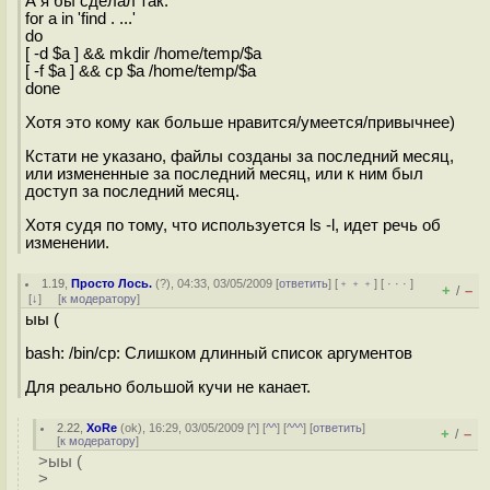
А я бы сделал так:
for a in 'find . ...'
do
[ -d $a ] && mkdir /home/temp/$a
[ -f $a ] && cp $a /home/temp/$a
done
Хотя это кому как больше нравится/умеется/привычнее)
Кстати не указано, файлы созданы за последний месяц,
или измененные за последний месяц, или к ним был
доступ за последний месяц.
Хотя судя по тому, что используется ls -l, идет речь об
изменении.
1.19
,
Просто Лось.
(
?
), 04:33, 03/05/2009 [
ответить
] [
﹢﹢﹢
] [
· · ·
]
+
–
/
[
↓
] [
к модератору
]
ыы (
bash: /bin/cp: Слишком длинный список аргументов
Для реально большой кучи не канает.
2.22
,
XoRe
(
ok
), 16:29, 03/05/2009 [
^
] [
^^
] [
^^^
] [
ответить
]
+
–
/
[
к модератору
]
>ыы (
>