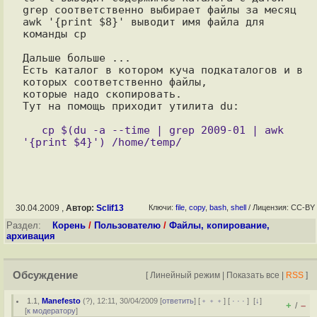
grep соответственно выбирает файлы за месяц

awk '{print $8}' выводит имя файла для 
команды cp

Дальше больше ...

Есть каталог в котором куча подкаталогов и в 
которых соответственно файлы,

которые надо скопировать.

Тут на помощь приходит утилита du:

   cp $(du -a --time | grep 2009-01 | awk 
30.04.2009 ,
Автор:
Sclif13
Ключи:
file
,
copy
,
bash
,
shell
/ Лицензия: CC-BY
Раздел:
Корень
/
Пользователю
/
Файлы, копирование,
архивация
Обсуждение
[
Линейный режим
|
Показать все
|
RSS
]
1.1
,
Manefesto
(
?
), 12:11, 30/04/2009 [
ответить
] [
﹢﹢﹢
] [
· · ·
]
[
↓
]
+
–
/
[
к модератору
]