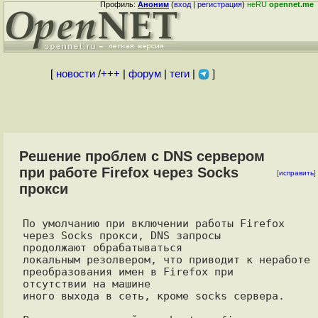
Профиль:
Аноним
(
вход
|
регистрация
)
неRU
opennet.me
[
новости
/
+++
|
форум
|
теги
|
]
Решение проблем с DNS сервером
при работе Firefox через Socks
[
исправить
]
прокси
По умолчанию при включении работы Firefox 
через Socks прокси, DNS запросы

продолжают обрабатываться

локальным резолвером, что приводит к неработе 
преобразования имен в Firefox при

отсутствии на машине

иного выхода в сеть, кроме socks сервера.
