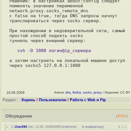
Решение: в настройках about:config следует 
поменять значение переменной 
network.proxy.socks_remote_dns

с false на true, тогда DNS запросы начнут 
транслироваться через socks сервер.

При нахождении в недоверительной сети, самый 
простой способ поднять socks

туннель через внешний сервер:

а затем настроить на локальной машине доступ 
16.06.2009
Ключи:
dns
,
firefox
,
socks
,
proxy
/ Лицензия: CC-BY
Раздел:
Корень
/
Пользователю
/
Работа с Web и Ftp
Обсуждение
[
RSS
]
+
–
1
,
User294
(
ok
), 12:40, 16/06/2009 [
ответить
]
[
к модератору
]
/