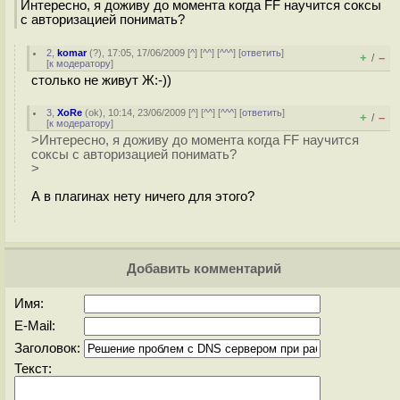
Интересно, я доживу до момента когда FF научится соксы
с авторизацией понимать?
2
,
komar
(
?
), 17:05, 17/06/2009 [
^
] [
^^
] [
^^^
] [
ответить
]
+
–
/
[
к модератору
]
столько не живут Ж:-))
3
,
XoRe
(
ok
), 10:14, 23/06/2009 [
^
] [
^^
] [
^^^
] [
ответить
]
+
–
/
[
к модератору
]
>Интересно, я доживу до момента когда FF научится
соксы с авторизацией понимать?
>
А в плагинах нету ничего для этого?
Добавить комментарий
Имя:
E-Mail:
Заголовок:
Текст: