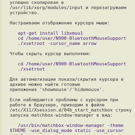
успешно скопирован в

/usr/lib/xorg/modules/input и перезагружаем 
устройство.

Настраиваем отображение курсора мыши:

   apt-get install libxmuu1

   cd /home/user/N900-BluetoothMouseSupport

Чтобы скрыть курсор выполняем:

   cd /home/user/N900-BluetoothMouseSupport

Для автоматизации показа/скрытия курсора в 
архиве можно найти готовые

приложения 'showmouse'/'hidemouse'.

Если наблюдаются проблемы с курсором при 
работе в браузере, приводим в файле

/etc/X11/Xsession.d/04b_start_matchbox строку 
запуска matchbox-window-manager в вид:

   /usr/bin/matchbox-window-manager -theme 
$THEME -use_dialog_mode static -use_cursor 