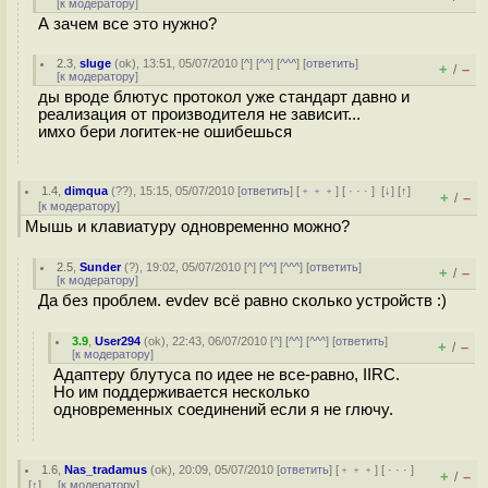
[
к модератору
]
А зачем все это нужно?
2.3
,
sluge
(
ok
), 13:51, 05/07/2010 [
^
] [
^^
] [
^^^
] [
ответить
]
+
–
/
[
к модератору
]
ды вроде блютус протокол уже стандарт давно и
реализация от производителя не зависит...
имхо бери логитек-не ошибешься
1.4
,
dimqua
(
??
), 15:15, 05/07/2010 [
ответить
] [
﹢﹢﹢
] [
· · ·
]
[
↓
] [
↑
]
+
–
/
[
к модератору
]
Мышь и клавиатуру одновременно можно?
2.5
,
Sunder
(
?
), 19:02, 05/07/2010 [
^
] [
^^
] [
^^^
] [
ответить
]
+
–
/
[
к модератору
]
Да без проблем. evdev всё равно сколько устройств :)
3.9
,
User294
(
ok
), 22:43, 06/07/2010 [
^
] [
^^
] [
^^^
] [
ответить
]
+
–
/
[
к модератору
]
Адаптеру блутуса по идее не все-равно, IIRC.
Но им поддерживается несколько
одновременных соединений если я не глючу.
1.6
,
Nas_tradamus
(
ok
), 20:09, 05/07/2010 [
ответить
] [
﹢﹢﹢
] [
· · ·
]
+
–
/
[
↑
] [
к модератору
]