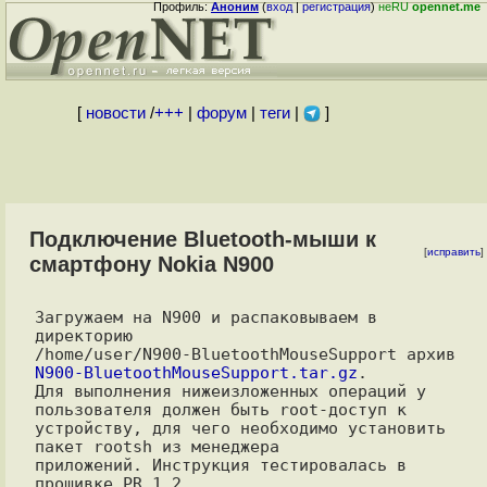
Профиль:
Аноним
(
вход
|
регистрация
)
неRU
opennet.me
[
новости
/
+++
|
форум
|
теги
|
]
Подключение Bluetooth-мыши к
[
исправить
]
смартфону Nokia N900
Загружаем на N900 и распаковываем в 
директорию

/home/user/N900-BluetoothMouseSupport архив 
N900-BluetoothMouseSupport.tar.gz
.

Для выполнения нижеизложенных операций у 
пользователя должен быть root-доступ к

устройству, для чего необходимо установить 
пакет rootsh из менеджера

приложений. Инструкция тестировалась в 
прошивке PR 1.2.
