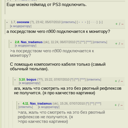
Еще можно геймпад от PS3 подключить.
1.7
,
ононим
(
?
), 23:42, 05/07/2010 [
ответить
] [
﹢﹢﹢
] [
· · ·
]
[
↓
]
+
–
/
[
к модератору
]
а посредством чего n900 подключается к монитору?
2.8
,
Nas_tradamus
(
ok
), 11:24, 06/07/2010 [
^
] [
^^
] [
^^^
] [
ответить
]
+
–
/
[
к модератору
]
>а посредством чего n900 подключается к
монитору?
С помощью композитного кабеля только (самый
обычный тюльпан).
3.10
,
bogus
(
??
), 15:22, 07/07/2010 [
^
] [
^^
] [
^^^
] [
ответить
]
+
–
/
[
к модератору
]
ага, жаль что смотреть на это без рвотный рефлексов
не получится. (я про какчество картинки)
4.11
,
Nas_tradamus
(
ok
), 15:26, 07/07/2010 [
^
] [
^^
] [
^^^
]
+
–
/
[
ответить
]
[
к модератору
]
>ага, жаль что смотреть на это без рвотный
рефлексов не получится. (я
>про какчество картинки)