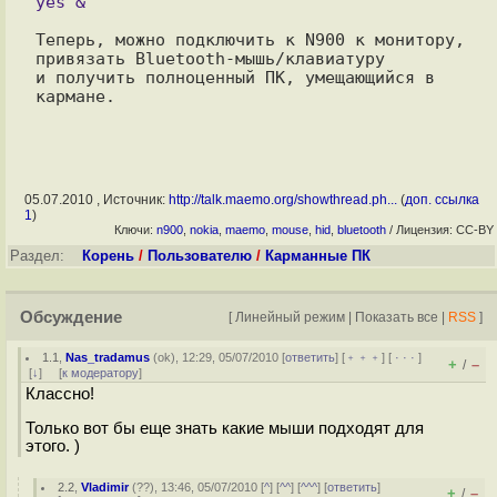
Теперь, можно подключить к N900 к монитору, 
привязать Bluetooth-мышь/клавиатуру

и получить полноценный ПК, умещающийся в 
05.07.2010 , Источник:
http://talk.maemo.org/showthread.ph...
(
доп. ссылка
1
)
Ключи:
n900
,
nokia
,
maemo
,
mouse
,
hid
,
bluetooth
/ Лицензия: CC-BY
Раздел:
Корень
/
Пользователю
/
Карманные ПК
Обсуждение
[
Линейный режим
|
Показать все
|
RSS
]
1.1
,
Nas_tradamus
(
ok
), 12:29, 05/07/2010 [
ответить
] [
﹢﹢﹢
] [
· · ·
]
+
–
/
[
↓
] [
к модератору
]
Классно!
Только вот бы еще знать какие мыши подходят для
этого. )
2.2
,
Vladimir
(
??
), 13:46, 05/07/2010 [
^
] [
^^
] [
^^^
] [
ответить
]
+
–
/