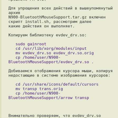
Для упрощения всех действий в вышеупомянутый 
архив

N900-BluetoothMouseSupport.tar.gz включен 
скрипт install.sh, рассмотрим далее

какие действия он выполняет.

Копируем библиотеку evdev_drv.so:

   sudo gainroot

   cd /usr/lib/xorg/modules/input

   mv evdev_drv.so evdev_drv.so.orig

   cp /home/user/N900-
Добиваемся отображения курсора мыши, копируя 
недостающие в системе изображения курсоров:

   cd /usr/share/icons/default/cursors

   mv transp trans.orig

   cp /home/user/N900-
Внимательно проверяем, что evdev_drv.so 