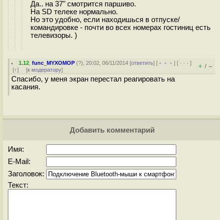
Да.. на 37" смотрится паршиво.
На SD телеке нормально.
Но это удобно, если находишься в отпуске/
командировке - почти во всех номерах гостиниц есть
телевизоры. )
1.12
,
func_MYXOMOP
(
?
), 20:02, 06/11/2014 [
ответить
] [
﹢﹢﹢
] [
· · ·
]
+
–
/
[
↑
] [
к модератору
]
Спасибо, у меня экран перестал реагировать на
касания.
Добавить комментарий
Имя:
E-Mail:
Заголовок:
Текст: