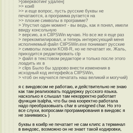
>[оверквотинг удален]
>> кои8
>> и еще вопрос, пусть русские буквы не
печатаются, а программа ругается на
>> плохие символы в программе?
> Упустил один момент - вы ведь, как я понял, имели
ввиду консольную
> версию, а я ClIPSWin мучаю. Но все же я еще раз
> перекомпилировал, и теперь интересующий меня
исполняемый файл ClIPSWin.exe понимает русские
> символы локали KOI8-R, но не печатает их. Жаль,
приходится редактировать clp
> файл в текстовом редакторе и только после этого
лоадить их в
> clips Было бы здорово внести изменения в
исходный код интерфейса ClIPSWin,
> чтоб он научился печатать наш великий и могучий)
я с виндовсом не работаю, и действительно не знаю
как там реализовать поддержку русского языка.
насколько я слышал там некорректно работает
функция isalpha, что бы она кооректно работала
надо преобразовыать char в unsigned char. Но это
все слухи, вопросами програмирования в виндовс я
не занимаюсь )
буквы в кои8р не печатает не сам клипс а терминал
в виндовс, возможно он не знает такой кодировки,