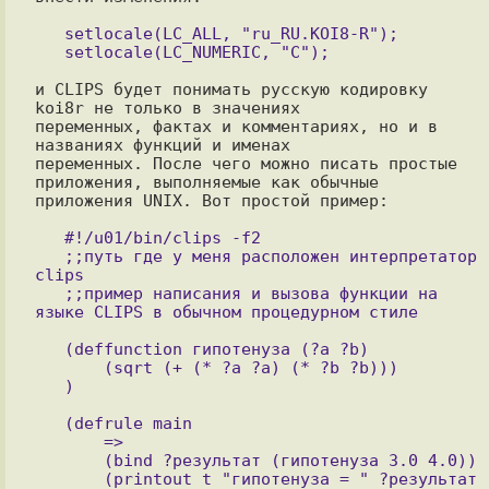
   setlocale(LC_ALL, "ru_RU.KOI8-R");

и CLIPS будет понимать русскую кодировку 
koi8r не только в значениях

переменных, фактах и комментариях, но и в 
названиях функций и именах

переменных. После чего можно писать простые 
приложения, выполняемые как обычные

приложения UNIX. Вот простой пример:

   #!/u01/bin/clips -f2

   ;;путь где у меня расположен интерпретатор 
clips

   ;;пример написания и вызова функции на 
   (deffunction гипотенуза (?a ?b)

       (sqrt (+ (* ?a ?a) (* ?b ?b)))

   (defrule main

       =>

       (bind ?результат (гипотенуза 3.0 4.0))

       (printout t "гипотенуза = " ?результат 