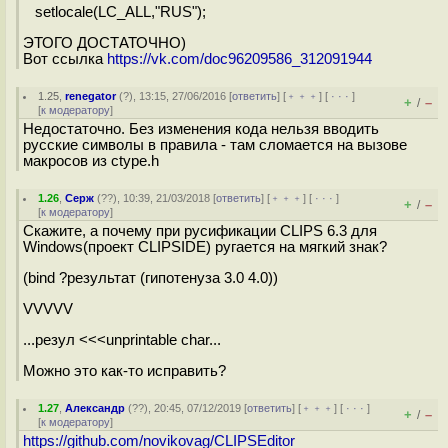
setlocale(LC_ALL,"RUS");
ЭТОГО ДОСТАТОЧНО)
Вот ссылка
https://vk.com/doc96209586_312091944
1.25
,
renegator
(
?
), 13:15, 27/06/2016 [
ответить
] [
﹢﹢﹢
] [
· · ·
]
+
–
/
[
к модератору
]
Недостаточно. Без изменения кода нельзя вводить
русские символы в правила - там сломается на вызове
макросов из ctype.h
1.26
,
Серж
(
??
), 10:39, 21/03/2018 [
ответить
] [
﹢﹢﹢
] [
· · ·
]
+
–
/
[
к модератору
]
Скажите, а почему при русификации CLIPS 6.3 для
Windows(проект CLIPSIDE) ругается на мягкий знак?
(bind ?результат (гипотенуза 3.0 4.0))
VVVVV
...резул <<<unprintable char...
Можно это как-то исправить?
1.27
,
Александр
(
??
), 20:45, 07/12/2019 [
ответить
] [
﹢﹢﹢
] [
· · ·
]
+
–
/
[
к модератору
]
https://github.com/novikovag/CLIPSEditor