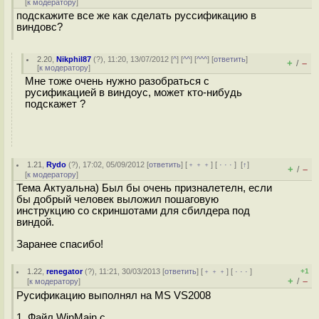
[
к модератору
]
подскажите все же как сделать руссификацию в
виндовс?
2.20
,
Nikphil87
(
?
), 11:20, 13/07/2012 [
^
] [
^^
] [
^^^
] [
ответить
]
+
–
/
[
к модератору
]
Мне тоже очень нужно разобраться с
русификацией в виндоус, может кто-нибудь
подскажет ?
1.21
,
Rydo
(
?
), 17:02, 05/09/2012 [
ответить
] [
﹢﹢﹢
] [
· · ·
]
[
↑
]
+
–
/
[
к модератору
]
Тема Актуальна) Был бы очень призналетелн, если
бы добрый человек выложил пошаговую
инструкцию со скриншотами для сбилдера под
виндой.
Заранее спасибо!
1.22
,
renegator
(
?
), 11:21, 30/03/2013 [
ответить
] [
﹢﹢﹢
] [
· · ·
]
+1
+
–
/
[
к модератору
]
Русификацию выполнял на MS VS2008
1. Файл WinMain.c