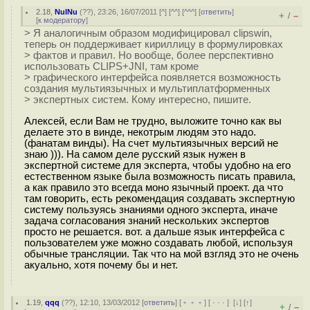
2.18
,
NuINu
(
??
), 23:26, 16/07/2011 [
^
] [
^^
] [
^^^
] [
ответить
]
+
–
/
[
к модератору
]
> Я аналогичным образом модифицировал clipswin,
теперь он поддерживает кириллицу в формулировках
> фактов и правил. Но вообще, более перспективно
использовать CLIPS+JNI, там кроме
> графического интерфейса появляется возможность
создания мультиязычных и мультиплатформенных
> экспертных систем. Кому интересно, пишите.
Алексей, если Вам не трудно, выложите точно как вы
делаете это в винде, некотрым людям это надо.
(фанатам винды). На счет мультиязычных версий не
знаю ))). На самом деле русский язык нужен в
экспертной системе для эксперта, чтобы удобно на его
естественном языке была возможность писать правила,
а как правило это всегда моно язычный проект. да что
там говорить, есть рекомендация создавать экспертную
систему пользуясь знаниями одного эксперта, иначе
задача согласования знаний нескольких экспертов
просто не решается. вот. а дальше язык интерфейса с
пользователем уже можно создавать любой, используя
обычные трансляции. Так что на мой взгляд это не очень
акуально, хотя почему бы и нет.
1.19
,
qqq
(
??
), 12:10, 13/03/2012 [
ответить
] [
﹢﹢﹢
] [
· · ·
]
[
↓
] [
↑
]
+
–
/