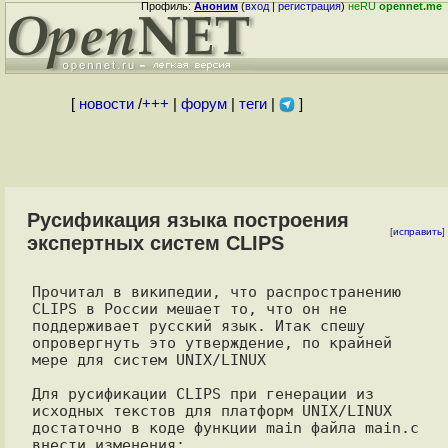
Профиль:
Аноним
(
вход
|
регистрация
)
неRU
opennet.me
[
новости
/
+++
|
форум
|
теги
|
]
Русификация языка построения
[
исправить
]
экспертных систем CLIPS
Прочитал в википедии, что распространению 
CLIPS в России мешает то, что он не

поддерживает русский язык. Итак спешу 
опровергнуть это утверждение, по крайней

мере для систем UNIX/LINUX

Для русификации CLIPS при генерации из 
исходных текстов для платформ UNIX/LINUX

достаточно в коде функции main файла main.c 
внести изменения:
