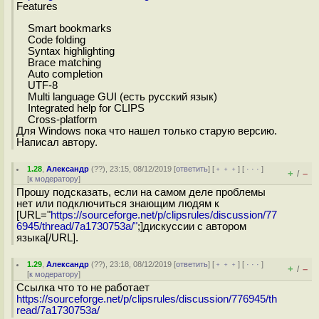
Features
Smart bookmarks
Code folding
Syntax highlighting
Brace matching
Auto completion
UTF-8
Multi language GUI (есть русский язык)
Integrated help for CLIPS
Cross-platform
Для Windows пока что нашел только старую версию.
Написал автору.
1.28
,
Александр
(
??
), 23:15, 08/12/2019 [
ответить
] [
﹢﹢﹢
] [
· · ·
]
+
–
/
[
к модератору
]
Прошу подсказать, если на самом деле проблемы
нет или подключиться знающим людям к
[URL="
https://sourceforge.net/p/clipsrules/discussion/77
6945/thread/7a1730753a/"
;]дискуссии с автором
языка[/URL].
1.29
,
Александр
(
??
), 23:18, 08/12/2019 [
ответить
] [
﹢﹢﹢
] [
· · ·
]
+
–
/
[
к модератору
]
Ссылка что то не работает
https://sourceforge.net/p/clipsrules/discussion/776945/th
read/7a1730753a/