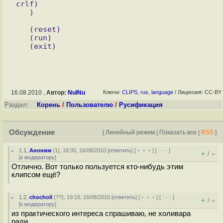
crlf)

   (reset)

   (run)

16.08.2010 ,
Автор:
NuINu
Ключи:
CLIPS
,
rus
,
language
/ Лицензия: CC-BY
Раздел:
Корень
/
Пользователю
/
Русификация
Обсуждение
[
Линейный режим
|
Показать все
|
RSS
]
1.1
,
Аноним
(
1
), 18:35, 16/08/2010 [
ответить
] [
﹢﹢﹢
] [
· · ·
]
+
–
/
[
к модератору
]
Отлично. Вот только пользуется кто-нибудь этим
клипсом ещё?
1.2
,
chocholl
(
??
), 19:16, 16/08/2010 [
ответить
] [
﹢﹢﹢
] [
· · ·
]
+
–
/
[
к модератору
]
из практического интереса спрашиваю, не холивара
ради...