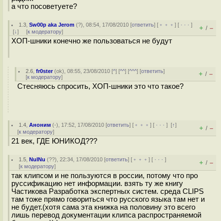
а что посоветуете?
1.3
,
Sw00p aka Jerom
(
?
), 08:54, 17/08/2010 [
ответить
] [
﹢﹢﹢
] [
· · ·
]
+
–
/
[
↓
] [
к модератору
]
ХОП-шники конечно же пользоваться не будут
2.6
,
fr0ster
(
ok
), 08:55, 23/08/2010 [
^
] [
^^
] [
^^^
] [
ответить
]
+
–
/
[
к модератору
]
Стесняюсь спросить, ХОП-шники это что такое?
1.4
,
Аноним
(
-
), 17:52, 17/08/2010 [
ответить
] [
﹢﹢﹢
] [
· · ·
]
[
↑
]
+
–
/
[
к модератору
]
21 век, ГДЕ ЮНИКОД???
1.5
,
NuINu
(
??
), 22:34, 17/08/2010 [
ответить
] [
﹢﹢﹢
] [
· · ·
]
+
–
/
[
к модератору
]
так клипсом и не пользуются в россии, потому что про
руссификацию нет информации. взять ту же книгу
Частикова Разработка экспертных систем. среда CLIPS
там тоже прямо говориться что русского языка там нет и
не будет.(хотя сама эта книжка на половину это всего
лишь перевод документации клипса распространяемой