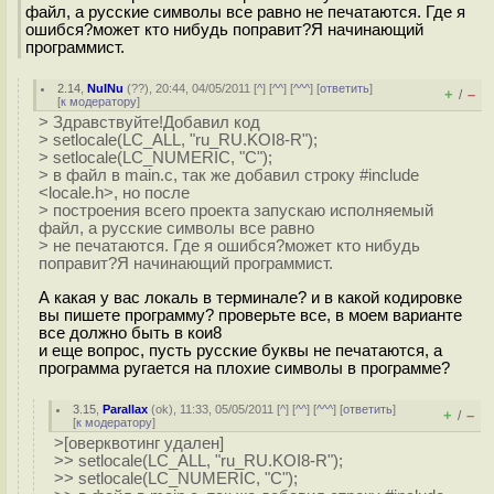
файл, а русские символы все равно не печатаются. Где я
ошибся?может кто нибудь поправит?Я начинающий
программист.
2.14
,
NuINu
(
??
), 20:44, 04/05/2011 [
^
] [
^^
] [
^^^
] [
ответить
]
+
–
/
[
к модератору
]
> Здравствуйте!Добавил код
> setlocale(LC_ALL, "ru_RU.KOI8-R");
> setlocale(LC_NUMERIC, "C");
> в файл в main.c, так же добавил строку #include
<locale.h>, но после
> построения всего проекта запускаю исполняемый
файл, а русские символы все равно
> не печатаются. Где я ошибся?может кто нибудь
поправит?Я начинающий программист.
А какая у вас локаль в терминале? и в какой кодировке
вы пишете программу? проверьте все, в моем варианте
все должно быть в кои8
и еще вопрос, пусть русские буквы не печатаются, а
программа ругается на плохие символы в программе?
3.15
,
Parallax
(
ok
), 11:33, 05/05/2011 [
^
] [
^^
] [
^^^
] [
ответить
]
+
–
/
[
к модератору
]
>[оверквотинг удален]
>> setlocale(LC_ALL, "ru_RU.KOI8-R");
>> setlocale(LC_NUMERIC, "C");