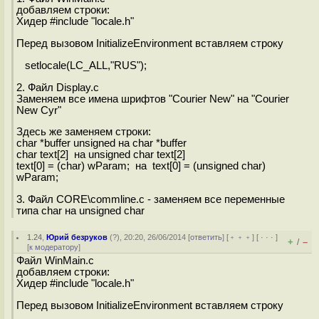
добавляем строки:
Хидер #include "locale.h"
Перед вызовом InitializeEnvironment вставляем строку
setlocale(LC_ALL,"RUS");
2. Файл Display.c
Заменяем все имена шрифтов "Courier New" на "Courier
New Cyr"
Здесь же заменяем строки:
char *buffer unsigned на char *buffer
char text[2] на unsigned char text[2]
text[0] = (char) wParam; на text[0] = (unsigned char)
wParam;
3. Файл CORE\commline.c - заменяем все переменные
типа char на unsigned char
1.24
,
Юрий безруков
(
?
), 20:20, 26/06/2014 [
ответить
] [
﹢﹢﹢
] [
· · ·
]
+
–
/
[
к модератору
]
Файл WinMain.c
добавляем строки:
Хидер #include "locale.h"
Перед вызовом InitializeEnvironment вставляем строку