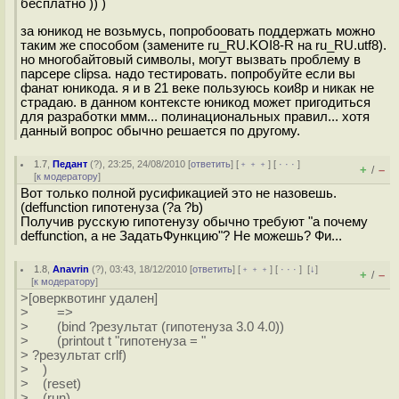
бесплатно )) )
за юникод не возьмусь, попробоовать поддержать можно
таким же способом (замените ru_RU.KOI8-R на ru_RU.utf8).
но многобайтовый символы, могут вызвать проблему в
парсере clipsа. надо тестировать. попробуйте если вы
фанат юникода. я и в 21 веке пользуюсь кои8р и никак не
страдаю. в данном контексте юникод может пригодиться
для разработки ммм... полинациональных правил... хотя
данный вопрос обычно решается по другому.
1.7
,
Педант
(
?
), 23:25, 24/08/2010 [
ответить
] [
﹢﹢﹢
] [
· · ·
]
+
–
/
[
к модератору
]
Вот только полной русификацией это не назовешь.
(deffunction гипотенуза (?a ?b)
Получив русскую гипотенузу обычно требуют "а почему
deffunction, а не ЗадатьФункцию"? Не можешь? Фи...
1.8
,
Anavrin
(
?
), 03:43, 18/12/2010 [
ответить
] [
﹢﹢﹢
] [
· · ·
]
[
↓
]
+
–
/
[
к модератору
]
>[оверквотинг удален]
> =>
> (bind ?результат (гипотенуза 3.0 4.0))
> (printout t "гипотенуза = "
> ?результат crlf)
> )
> (reset)
> (run)