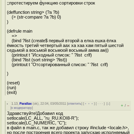
;;протестируем функцию сортировки строк
(deffunction string> (?a ?b)
(> (str-compare ?a ?b) 0)
)
(defrule main
=>
(bind ?list (create$ первый второй а елка ешка ёлка
ёмкость третий четвертый аах ха хаа хам пятый шестой
седьмой а восьмой восьмоой восьмый амма ам))
(printout t "Исходный список: " ?list crlf)
(bind ?list (sort string> ?list))
(printout t "Отсортированный список: " ?list crlf)
)
(reset)
(run)
(exit)
1.13
,
Parallax
(
ok
), 22:04, 03/05/2011 [
ответить
] [
﹢﹢﹢
] [
· · ·
]
[
↓
]
+
–
/
[
к модератору
]
Здравствуйте!Добавил код
setlocale(LC_ALL, "ru_RU.KOI8-R");
setlocale(LC_NUMERIC, "C");
в файл в main.c, так же добавил строку #include <locale.h>,
но после построения всего проекта запускаю исполняемый