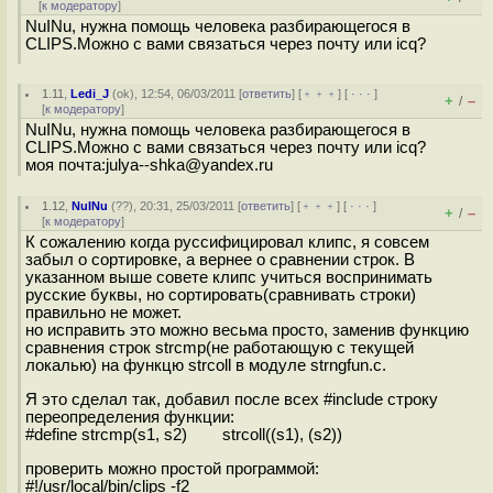
[
к модератору
]
NuINu, нужна помощь человека разбирающегося в
CLIPS.Можно с вами связаться через почту или icq?
1.11
,
Ledi_J
(
ok
), 12:54, 06/03/2011 [
ответить
] [
﹢﹢﹢
] [
· · ·
]
+
–
/
[
к модератору
]
NuINu, нужна помощь человека разбирающегося в
CLIPS.Можно с вами связаться через почту или icq?
моя почта:julya--shka@yandex.ru
1.12
,
NuINu
(
??
), 20:31, 25/03/2011 [
ответить
] [
﹢﹢﹢
] [
· · ·
]
+
–
/
[
к модератору
]
К сожалению когда руссифицировал клипс, я совсем
забыл о сортировке, а вернее о сравнении строк. В
указанном выше совете клипс учиться воспринимать
русские буквы, но сортировать(сравнивать строки)
правильно не может.
но исправить это можно весьма просто, заменив функцию
сравнения строк strcmp(не работающую с текущей
локалью) на функцю strcoll в модуле strngfun.c.
Я это сделал так, добавил после всех #include строку
переопределения функции:
#define strcmp(s1, s2) strcoll((s1), (s2))
проверить можно простой программой:
#!/usr/local/bin/clips -f2