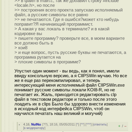
>> в файл в main.c, так же добавил строку #include
<locale.h>, но после
>> построения всего проекта запускаю исполняемый
файл, а русские символы все равно
>> не печатаются. Где я ошибся?может кто нибудь
поправит?Я начинающий программист.
> А какая у вас локаль в терминале? и в какой
кодировке вы
> пишете программу? проверьте все, в моем варианте
все должно быть в
> кои8
> и еще вопрос, пусть русские буквы не печатаются, а
программа ругается на
> плохие символы в программе?
Упустил один момент - вы ведь, как я понял, имели
ввиду консольную версию, а я ClIPSWin мучаю. Но все
же я еще раз перекомпилировал, и теперь
интересующий меня исполняемый файл ClIPSWin.exe
понимает русские символы локали KOI8-R, но не
печатает их. Жаль, приходится редактировать clp
файл в текстовом редакторе и только после этого
лоадить их в clips Было бы здорово внести изменения
в исходный код интерфейса ClIPSWin, чтоб он
научился печатать наш великий и могучий)
4.16
,
NuINu
(
??
), 18:16, 05/05/2011 [
^
] [
^^
] [
^^^
] [
ответить
]
+
–
/
[
к модератору
]