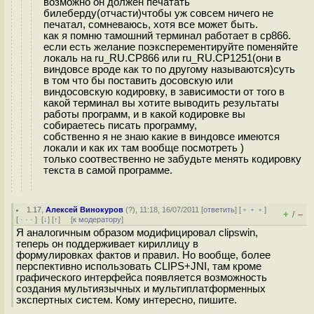
возможно он должен печатать
билеберду(отчасти)чтобы уж совсем ничего не
печатал, сомневаюсь, хотя все может быть.
как я помню тамошний терминал работает в cp866.
если есть желание поэксперементируйте поменяйте
локаль на ru_RU.CP866 или ru_RU.CP1251(они в
виндовсе вроде как то по другому называются)суть
в том что бы поставить досовскую или
виндосовскую кодировку, в зависимости от того в
какой терминал вы хотите выводить результаты
работы программ, и в какой кодировке вы
собираетесь писать программу,
собственно я не знаю какие в виндовсе имеются
локали и как их там вообще посмотреть )
только соотвественно не забудьте менять кодировку
текста в самой программе.
1.17
,
Алексей Винокуров
(
?
), 11:18, 16/07/2011 [
ответить
] [
﹢﹢﹢
]
+
–
/
[
· · ·
]
[
↓
] [
↑
] [
к модератору
]
Я аналогичным образом модифицировал clipswin,
теперь он поддерживает кириллицу в
формулировках фактов и правил. Но вообще, более
перспективно использовать CLIPS+JNI, там кроме
графического интерфейса появляется возможность
создания мультиязычных и мультиплатформенных
экспертных систем. Кому интересно, пишите.