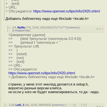
> (exit)
> URL:
> Обсуждается:
https://www.opennet.ru/tips/info/2420.shtml
Добавить библиотеку надо еще #include <locale.h>
2.9
,
NuINu
(
??
), 13:42, 19/12/2010 [
^
] [
^^
] [
^^^
] [
ответить
]
+
–
/
[
к модератору
]
>[оверквотинг удален]
>> (bind ?результат (гипотенуза 3.0 4.0))
>> (printout t "гипотенуза = "
>> ?результат crlf)
>> )
>> (reset)
>> (run)
>> (exit)
>> URL:
>> Обсуждается:
https://www.opennet.ru/tips/info/2420.shtml
> Добавить библиотеку надо еще #include <locale.h>
странно, у меня этот инклюд делается в setup.h,
вероятно разные версии клипса.
но если у кого не будет компилироваться, то да - надо.
1.10
,
Ledi_J
(
ok
), 12:52, 06/03/2011 [
ответить
] [
﹢﹢﹢
] [
· · ·
]
[
↑
]
+
–
/