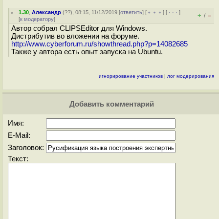
1.30
,
Александр
(
??
), 08:15, 11/12/2019 [
ответить
] [
﹢﹢﹢
] [
· · ·
]
+
–
/
[
к модератору
]
Автор собрал CLIPSEditor для Windows.
Дистрибутив во вложении на форуме.
http://www.cyberforum.ru/showthread.php?p=14082685
Также у автора есть опыт запуска на Ubuntu.
игнорирование участников
|
лог модерирования
Добавить комментарий
Имя:
E-Mail:
Заголовок:
Текст: