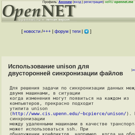
Профиль:
Аноним
(
вход
|
регистрация
)
неRU
opennet.me
[
новости
/
+++
|
форум
|
теги
|
]
Использование unison для
[
и
двусторонней синхронизации файлов
Для решения задачи по синхронизации данных межд
двумя машинами, в ситуации

когда изменения могут появиться на каждом из 
компьютеров, прекрасно подходит

утилита unison 
(
http://www.cis.upenn.edu/~bcpierce/unison/
). 
синхронизации

между удаленными машинами в качестве транспорта
может использоваться ssh. При

обнаружении конфликтов, например, когда на обои