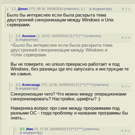
+
–
1.1
,
Денис
(
??
), 08:18, 16/09/2010 [
ответить
]
[
↓
] [
к модератору
]
/
Было бы интереснее если была раскрыта тема
двустронней синхронизации между Windows и Unix
серверами.
2.2
,
Аноним
(
-
), 10:52, 16/09/2010 [
^
] [
^^
] [
^^^
] [
ответить
]
+
–
/
[
к модератору
]
>Было бы интереснее если была раскрыта тема
двустронней синхронизации между Windows и
>Unix серверами.
Вы не поверите, но unison прекрасно работает и под
Windows, без разницы где его запускать и инструкции те
же самые.
2.3
,
Александр
(
??
), 12:05, 16/09/2010 [
^
] [
^^
] [
^^^
] [
ответить
]
+
–
/
[
к модератору
]
Синхронизации чего? Что можно между операционками
синхронизировать? Настройки, шрифты? :)
Наверняка вопрос про синк между программами под
разными ОС - тогда проблему и название программы бы
знать...
3.7
,
Имя
(
?
), 17:16, 16/09/2010 [
^
] [
^^
] [
^^^
] [
ответить
]
+
–
/
[
к модератору
]