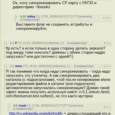
Ок, хочу синхронизировать CF-карту с FAT32 и
директорию ~/boooks
4.10
,
bdlog
(
?
), 17:55, 20/09/2010 [
^
] [
^^
] [
^^^
] [
ответить
]
+
–
/
[
к модератору
]
Выставите флаг не сохранять аттрибуты и
синхронизируйте.
+
–
1.4
,
Р
(
?
), 13:19, 16/09/2010 [
ответить
]
[
↑
] [
к модератору
]
/
ftp есть? а если только в одну сторону делать зеркало?
под винду тоже консоль? демоны с обоих сторон надро
запускать? или достаточно с одной?:)
+
–
1.5
,
www
(
??
), 16:28, 16/09/2010 [
ответить
]
[
↓
] [
к модератору
]
/
Я так понимаю что когда надо синхронизовать - тогда надо
запускать эту утилитку. А как синхронизировать два
каталога (с подкаталогами), чтоб после копирования и/или
редактирования файла в каталог (или подкаталог)
автоматически запускалась синхронизация? Думаю такой
эфект можна получить используя watch -n 0,1 unison /test1
ssh://testserver.test.ru//test1, но это както муторно
2.6
,
hryak
(
?
), 17:04, 16/09/2010 [
^
] [
^^
] [
^^^
] [
ответить
]
+
–
/
[
к модератору
]
http://ru.wikipedia.org/wiki/Inotify
+ демон,слушающий его и