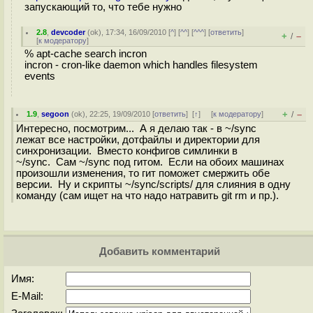
запускающий то, что тебе нужно
2.8
,
devcoder
(
ok
), 17:34, 16/09/2010 [
^
] [
^^
] [
^^^
] [
ответить
]
+
–
/
[
к модератору
]
% apt-cache search incron
incron - cron-like daemon which handles filesystem
events
+
–
1.9
,
segoon
(
ok
), 22:25, 19/09/2010 [
ответить
]
[
↑
] [
к модератору
]
/
Интересно, посмотрим... А я делаю так - в ~/sync
лежат все настройки, дотфайлы и директории для
синхронизации. Вместо конфигов симлинки в
~/sync. Сам ~/sync под гитом. Если на обоих машинах
произошли изменения, то гит поможет смержить обе
версии. Ну и скрипты ~/sync/scripts/ для слияния в одну
команду (сам ищет на что надо натравить git rm и пр.).
Добавить комментарий
Имя:
E-Mail: