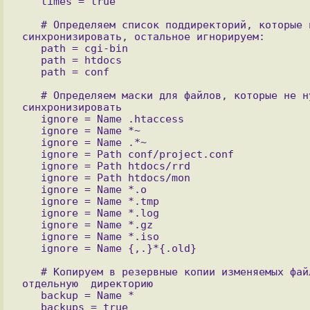
   # Определяем список поддиректорий, которые нужно 
синхронизировать, остальное игнорируем:

   path = cgi-bin

   path = htdocs

   # Определяем маски для файлов, которые не нужно 
синхронизировать

   ignore = Name .htaccess

   ignore = Name *~

   ignore = Name .*~

   ignore = Path conf/project.conf

   ignore = Path htdocs/rrd

   ignore = Path htdocs/mon

   ignore = Name *.o

   ignore = Name *.tmp

   ignore = Name *.log

   ignore = Name *.gz

   ignore = Name *.iso

   # Копируем в резервные копии изменяемых файлов в 
отдельную  директорию

   backup = Name *

   backups = true
