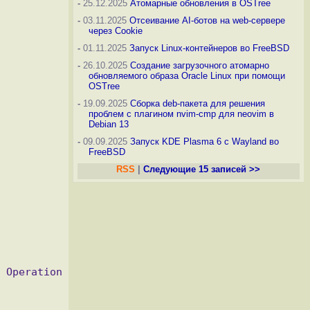
-
25.12.2025
Атомарные обновления в OSTree
-
03.11.2025
Отсеивание AI-ботов на web-сервере
через Cookie
-
01.11.2025
Запуск Linux-контейнеров во FreeBSD
-
26.10.2025
Создание загрузочного атомарно
обновляемого образа Oracle Linux при помощи
OSTree
-
19.09.2025
Сборка deb-пакета для решения
проблем с плагином nvim-cmp для neovim в
Debian 13
-
09.09.2025
Запуск KDE Plasma 6 с Wayland во
FreeBSD
RSS
|
Следующие 15 записей >>