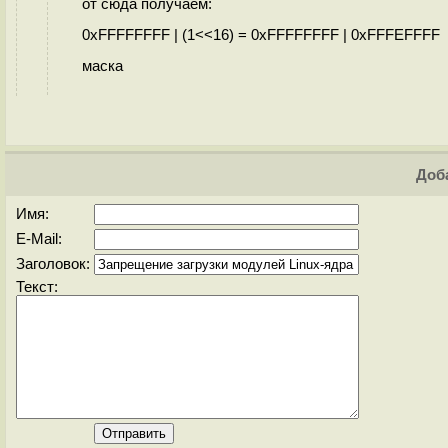
от сюда получаем:
0xFFFFFFFF | (1<<16) = 0xFFFFFFFF | 0xFFFEFFFF
маска
Доба
Имя:
E-Mail:
Заголовок:
Текст: