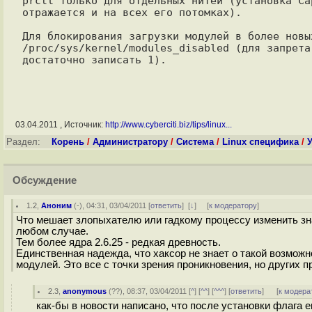
prctl только для отдельных нитей (установка Ca
отражается и на всех его потомках).

Для блокирования загрузки модулей в более новы
/proc/sys/kernel/modules_disabled (для запрета
03.04.2011 , Источник:
http://www.cyberciti.biz/tips/linux...
Раздел:
Корень
/
Администратору
/
Система
/
Linux специфика
/
Обсуждение
1.2
,
Аноним
(
-
), 04:31, 03/04/2011 [
ответить
]
[
↓
] [
к модератору
]
Что мешает злопыхателю или гадкому процессу изменить знач
любом случае.
Тем более ядра 2.6.25 - редкая древность.
Единственная надежда, что хаксор не знает о такой возможн
модулей. Это все с точки зрения проникновения, но других 
2.3
,
anonymous
(
??
), 08:37, 03/04/2011 [
^
] [
^^
] [
^^^
] [
ответить
]
[
к модера
как-бы в новости написано, что после установки флага 