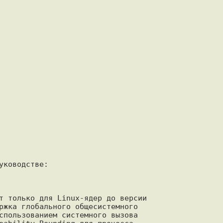
ководстве:

т только для Linux-ядер до версии

ржка глобального общесистемного

спользованием системного вызова
