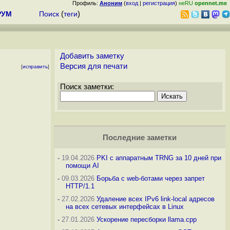
Профиль:
Аноним
(
вход
|
регистрация
)
неRU
opennet.me
РУМ
Поиск
(
теги
)
Добавить заметку
Версия для печати
[
исправить
]
Поиск заметки:
Последние заметки
-
19.04.2026
PKI с аппаратным TRNG за 10 дней при
помощи AI
-
09.03.2026
Борьба с web-ботами через запрет
HTTP/1.1
-
27.02.2026
Удаление всех IPv6 link-local адресов
на всех сетевых интерфейсах в Linux
-
27.01.2026
Ускорение пересборки llama.cpp