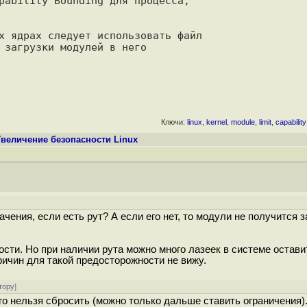
pability Bounding для процесса,

х ядрах следует использовать файл

 загрузки модулей в него

Ключи:
linux
,
kernel
,
module
,
limit
,
capability
Увеличение безопасности Linux
ения, если есть рут? А если его нет, то модули не получится з
ости. Но при наличии рута можно много лазеек в системе остави
причин для такой предосторожности не вижу.
тору
]
его нельзя сбросить (можно только дальше ставить ограничения)