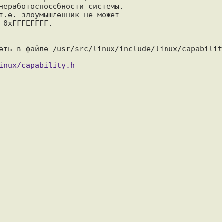
неработоспособности системы.

т.е. злоумышленник не может

0xFFFEFFFF.

еть в файле /usr/src/linux/include/linux/capabilit