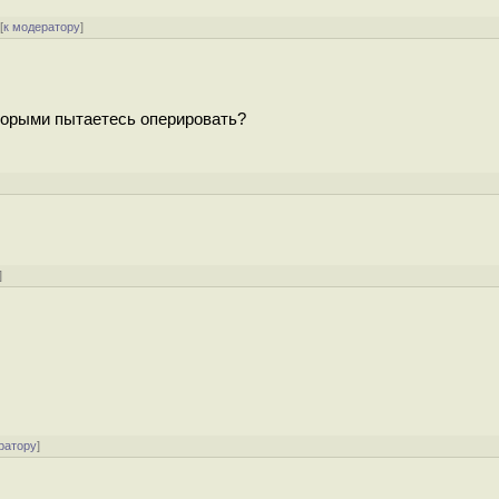
[
к модератору
]
торыми пытаетесь оперировать?
]
ратору
]