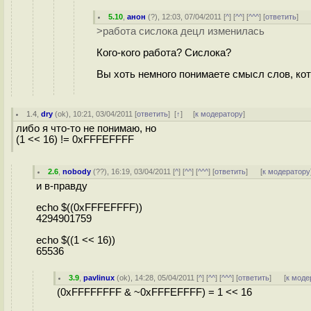
5.10
,
анон
(
?
), 12:03, 07/04/2011 [
^
] [
^^
] [
^^^
] [
ответить
]
>работа сислока децл изменилась
Кого-кого работа? Сислока?
Вы хоть немного понимаете смысл слов, ко
1.4
,
dry
(
ok
), 10:21, 03/04/2011 [
ответить
]
[
↑
] [
к модератору
]
либо я что-то не понимаю, но
(1 << 16) != 0xFFFEFFFF
2.6
,
nobody
(
??
), 16:19, 03/04/2011 [
^
] [
^^
] [
^^^
] [
ответить
]
[
к модератору
и в-правду
echo $((0xFFFEFFFF))
4294901759
echo $((1 << 16))
65536
3.9
,
pavlinux
(
ok
), 14:28, 05/04/2011 [
^
] [
^^
] [
^^^
] [
ответить
]
[
к моде
(0xFFFFFFFF & ~0xFFFEFFFF) = 1 << 16