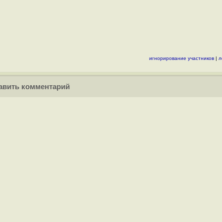
игнорирование участников
|
л
вить комментарий