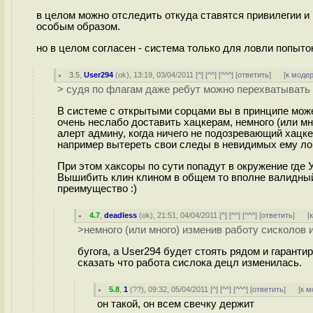
в целом можно отследить откуда ставятся привилегии и
особым образом.
но в целом согласен - система только для ловли попыто
3.5
,
User294
(
ok
), 13:19, 03/04/2011 [
^
] [
^^
] [
^^^
] [
ответить
]
[
к моде
> судя по флагам даже ребут можно перехватывать
В системе с открытыми сорцами вы в принципе може
очень неслабо доставить хацкерам, немного (или мн
алерт админу, когда ничего не подозревающий хацке
например вытереть свои следы в невидимых ему лог
При этом хаксоры по сути попадут в окружение где У
Вышибить клин клином в общем то вполне валидный п
преимущество :)
4.7
,
deadless
(
ok
), 21:51, 04/04/2011 [
^
] [
^^
] [
^^^
] [
ответить
]
[
>немного (или много) изменив работу сисколов 
бугога, а User294 будет стоять рядом и гарант
сказать что работа сислока децл изменилась.
5.8
,
1
(
??
), 09:32, 05/04/2011 [
^
] [
^^
] [
^^^
] [
ответить
]
[
к м
он такой, он всем свечку держит