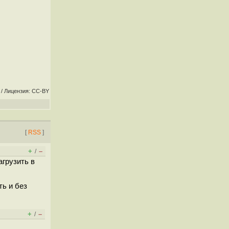
/ Лицензия: CC-BY
[
RSS
]
+
–
/
агрузить в
ть и без
+
–
/
.