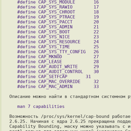
   #define CAP_SYS_MODULE       16

   #define CAP_SYS_RAWIO        17

   #define CAP_SYS_CHROOT       18

   #define CAP_SYS_PTRACE       19

   #define CAP_SYS_PACCT        20

   #define CAP_SYS_ADMIN        21

   #define CAP_SYS_BOOT         22

   #define CAP_SYS_NICE         23

   #define CAP_SYS_RESOURCE     24

   #define CAP_SYS_TIME         25

   #define CAP_SYS_TTY_CONFIG   26

   #define CAP_MKNOD            27

   #define CAP_LEASE            28

   #define CAP_AUDIT_WRITE      29

   #define CAP_AUDIT_CONTROL    30

   #define CAP_SETFCAP	     31

   #define CAP_MAC_OVERRIDE     32

   #define CAP_MAC_ADMIN        33

Описание можно найти в стандартном системном ру
Возможность /proc/sys/kernel/cap-bound работае
2.6.25. Начиная с ядра 2.6.25 прекращена подде
Capability Bounding, маску можно указывать с и