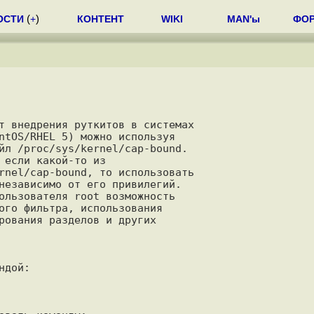
ОСТИ
(
+
)
КОНТЕНТ
WIKI
MAN'ы
ФО
т внедрения руткитов в системах

ntOS/RHEL 5) можно используя

йл /proc/sys/kernel/cap-bound.

 если какой-то из

rnel/cap-bound, то использовать

независимо от его привилегий.

ользователя root возможность

ого фильтра, использования

рования разделов и других

дой:
