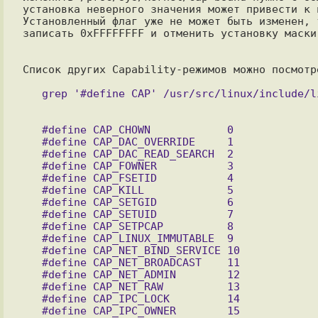
установка неверного значения может привести к 
Установленный флаг уже не может быть изменен, 
записать 0xFFFFFFFF и отменить установку маски 
Список других Capability-режимов можно посмотр
   #define CAP_CHOWN            0

   #define CAP_DAC_OVERRIDE     1

   #define CAP_DAC_READ_SEARCH  2

   #define CAP_FOWNER           3

   #define CAP_FSETID           4

   #define CAP_KILL             5

   #define CAP_SETGID           6

   #define CAP_SETUID           7

   #define CAP_SETPCAP          8

   #define CAP_LINUX_IMMUTABLE  9

   #define CAP_NET_BIND_SERVICE 10

   #define CAP_NET_BROADCAST    11

   #define CAP_NET_ADMIN        12

   #define CAP_NET_RAW          13

   #define CAP_IPC_LOCK         14

   #define CAP_IPC_OWNER        15
