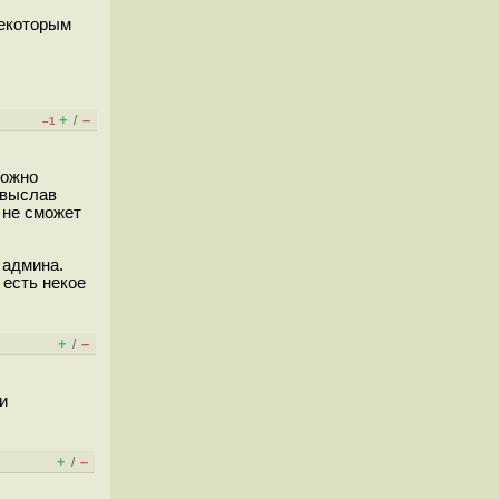
некоторым
+
–
/
–1
можно
 выслав
 не сможет
 админа.
 есть некое
+
–
/
и
+
–
/