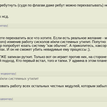
 ребутнуть (судя по флагам даже ребут можно перехватывать) 
к нсд.
ратору
]
те перехватить все что хотите. Если есть реальное желание - 
ого) изменив работу сисколов и/или системных утилит. Попутно
р попробует юзать систему "как обычно". А приколитесь, хаксор
ах. И он не сможет убить невидимые ему процессы ;).
ЖЕ запихан руткит. Только вот он играет против них, на стороне
одход. Кто первый встал, того и тапки. У админа в этом плане
к модератору
]
и/или системных утилит
ировать работу всех остальных честных модулей, которым забыл
одератору
]