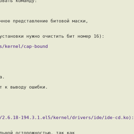
вать команду:

чное представление битовой маски,

установки нужно очистить бит номер 16):

.

т к выводу ошибки.

льшой осторожностью, так как
