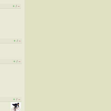
+
–
/
+
–
/
+
–
/
+
–
/