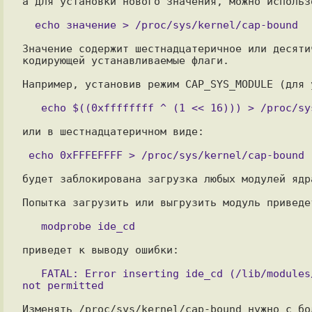
а для установки нового значения, можно использо
Значение содержит шестнадцатеричное или десяти
кодирующей устанавливаемые флаги.

Например, установив режим CAP_SYS_MODULE (для 
или в шестнадцатеричном виде:

будет заблокирована загрузка любых модулей ядра
Попытка загрузить или выгрузить модуль приведе
приведет к выводу ошибки:

   FATAL: Error inserting ide_cd (/lib/modules/2.6.18-194.3.1.el5/kernel/drivers/ide/ide-cd.ko): Operation 
Изменять /proc/sys/kernel/cap-bound нужно с бо