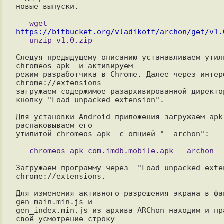
новые выпуски.

   wget 
https://bitbucket.org/vladikoff/archon/get/v1.
Следуя предыдущему описанию устанавливаем утили
chromeos-apk  и активируем

режим разработчика в Chrome. Далее через интерф
chrome://extensions

загружаем содержимое разархивированной директор
кнопку "Load unpacked extension".

Для установки Android-приложения загружаем apk-
распаковываем его

утилитой chromeos-apk  с опцией "--archon":

Загружаем программу через  "Load unpacked exten
chrome://extensions.

Для изменения активного разрешения экрана в фай
gen_main.min.js и

gen_index.min.js из архива ARChon находим и пра
своё усмотрение строку
