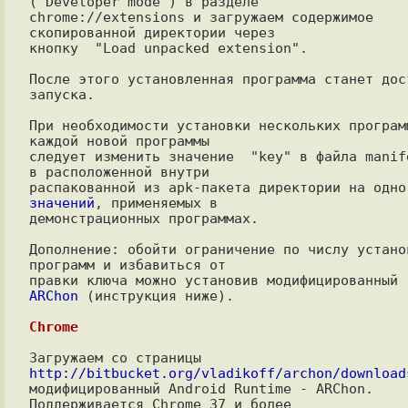
("Developer mode") в разделе

chrome://extensions и загружаем содержимое 
скопированной директории через

кнопку  "Load unpacked extension".

После этого установленная программа станет дост
запуска.

При необходимости установки нескольких программ
каждой новой программы

следует изменить значение  "key" в файла manife
в расположенной внутри

значений
, применяемых в

демонстрационных программах.

Дополнение: обойти ограничение по числу установ
программ и избавиться от

ARChon
 (инструкция ниже).

Chrome
Загружаем со страницы 
http://bitbucket.org/vladikoff/archon/download

модифицированный Android Runtime - ARChon. 
Поддерживается Chrome 37 и более
