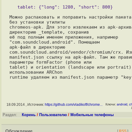
Можно распаковать и поправить настройки пакета 
без установки утилиты

chromeos-apk. Для этого извлекаем из apk-архива
директорию _template, сохранив

её под полным именем приложения, например 
"com.soundcloud.android". Помещаем

apk-файл в директорию 
com.soundcloud.android/vendor/chromium/crx. Изм
manifest.json ссылку на apk-файл. Там же правим
параметры formFactor (phone или

tablet) и orientation (landscape или portrait).
использовании ARChon

18.09.2014 , Источник:
https://github.com/vladikoff/chrome...
Ключи:
android
,
c
Раздел:
Корень
/
Пользователю
/
Мобильные телефоны
Обсуждение
[
RSS
]