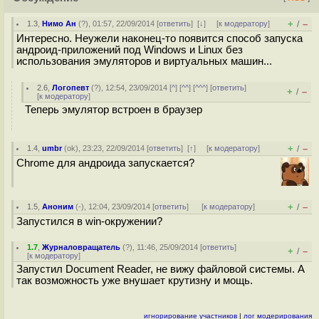
+
–
1.3
,
Нимо Ан
(
?
), 01:57, 22/09/2014 [
ответить
]
[
↓
] [
к модератору
]
/
Интересно. Неужели наконец-то появится способ запуска
андроид-приложений под Windows и Linux без
использования эмуляторов и виртуальных машин...
2.6
,
Логопевт
(
?
), 12:54, 23/09/2014 [
^
] [
^^
] [
^^^
] [
ответить
]
+
–
/
[
к модератору
]
Теперь эмулятор встроен в браузер
+
–
1.4
,
umbr
(
ok
), 23:23, 22/09/2014 [
ответить
]
[
↑
] [
к модератору
]
/
Chrome для андроида запускается?
+
–
1.5
,
Аноним
(
-
), 12:04, 23/09/2014 [
ответить
]
[
к модератору
]
/
Запустился в win-окружении?
1.7
,
Журналовращатель
(
?
), 11:46, 25/09/2014 [
ответить
]
+
–
/
[
к модератору
]
Запустил Document Reader, не вижу файловой системы. А
так возможность уже внушает крутизну и мощь.
игнорирование участников
|
лог модерирования