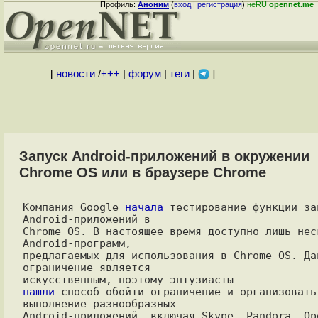
Профиль:
Аноним
(
вход
|
регистрация
)
неRU
opennet.me
[
новости
/
+++
|
форум
|
теги
|
]
Запуск Android-приложений в окружении
Chrome OS или в браузере Chrome
Компания Google 
начала
 тестирование функции зап
Android-приложений в

Chrome OS. В настоящее время доступно лишь неск
Android-программ,

предлагаемых для использования в Chrome OS. Дан
ограничение является

нашли
 способ обойти ограничение и организовать 
выполнение разнообразных

Android-приложений, включая Skype, Pandora, Ope