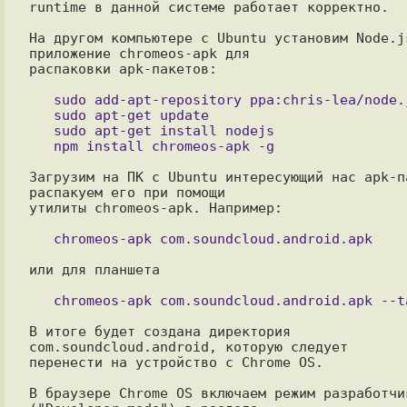
runtime в данной системе работает корректно.

На другом компьютере с Ubuntu установим Node.js
приложение chromeos-apk для

распаковки apk-пакетов:

   sudo add-apt-repository ppa:chris-lea/node.js

   sudo apt-get update

   sudo apt-get install nodejs

Загрузим на ПК с Ubuntu интересующий нас apk-па
распакуем его при помощи

утилиты chromeos-apk. Например:

или для планшета

В итоге будет создана директория  
com.soundcloud.android, которую следует

перенести на устройство с Chrome OS.

В браузере Chrome OS включаем режим разработчик