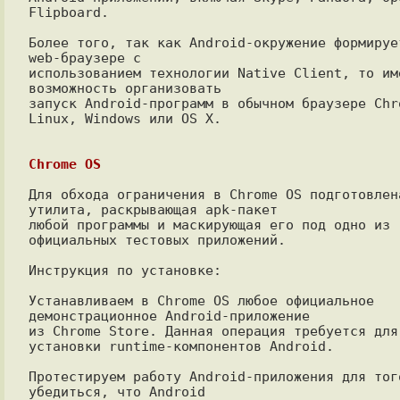
Flipboard.

Более того, так как Android-окружение формирует
web-браузере с

использованием технологии Native Client, то име
возможность организовать

запуск Android-программ в обычном браузере Сhro
Linux, Windows или OS X.

Chrome OS
Для обхода ограничения в Chrome OS подготовлена
утилита, раскрывающая apk-пакет

любой программы и маскирующая его под одно из 
официальных тестовых приложений.

Инструкция по установке:

Устанавливаем в Chrome OS любое официальное 
демонстрационное Android-приложение

из Chrome Store. Данная операция требуется для 
установки runtime-компонентов Android.

Протестируем работу Android-приложения для того
убедиться, что Android
