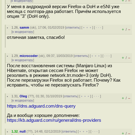
+
–
/
[
к модератору
]
У меня в андроидной версии Firefox-а DoH и eSNI уже
месяца с полтора-два работает. Причём используется
опция "3" (DoH only).
1.26
,
samm
(
ok
), 17:06, 01/02/2019 [
ответить
] [
﹢﹢﹢
] [
· · ·
]
+
–
/
[
к модератору
]
отличная заметка, спасибо!
1.29
,
microcoder
(
ok
), 09:37, 10/03/2019 [
ответить
] [
﹢﹢﹢
] [
· · ·
]
+
–
/
[
к модератору
]
После восстановления системы (Manjaro Linux) из
Hibernate, открытая сессия Firefox не может
резолвить в режиме network.trr.mode=3 (only DoH).
После перезагрузки Firefox всё работает. Почему? Как
исправить, чтобы не перезапускать Firefox?
1.31
,
Oleg
(
??
), 01:30, 31/10/2019 [
ответить
] [
﹢﹢﹢
] [
· · ·
]
+
–
/
[
к модератору
]
https://dns.adguard.com/dns-query
Да и вообще хорошее дополнение:
https://kb.adguard.com/ru/general/dns-providers
1.32
,
null
(
??
), 14:48, 02/12/2019 [
ответить
] [
﹢﹢﹢
] [
· · ·
]
+
–
/