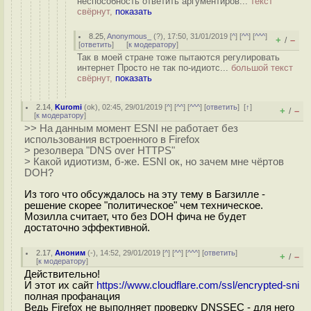
неспособность ответить аргументиров...
текст
свёрнут,
показать
8.25
,
Anonymous_
(
?
), 17:50, 31/01/2019 [
^
] [
^^
] [
^^^
]
+
–
/
[
ответить
]
[
к модератору
]
Так в моей стране тоже пытаются регулировать
интернет Просто не так по-идиотс...
большой текст
свёрнут,
показать
2.14
,
Kuromi
(
ok
), 02:45, 29/01/2019 [
^
] [
^^
] [
^^^
] [
ответить
]
[
↑
]
+
–
/
[
к модератору
]
>> На данным момент ESNI не работает без
использования встроенного в Firefox
> резолвера "DNS over HTTPS"
> Какой идиотизм, б-же. ESNI ок, но зачем мне чёртов
DOH?
Из того что обсуждалось на эту тему в Багзилле -
решение скорее "политическое" чем техническое.
Мозилла считает, что без DOH фича не будет
достаточно эффективной.
2.17
,
Аноним
(
-
), 14:52, 29/01/2019 [
^
] [
^^
] [
^^^
] [
ответить
]
+
–
/
[
к модератору
]
Действительно!
И этот их сайт
https://www.cloudflare.com/ssl/encrypted-sni
полная профанация
Ведь Firefox не выполняет проверку DNSSEC - для него