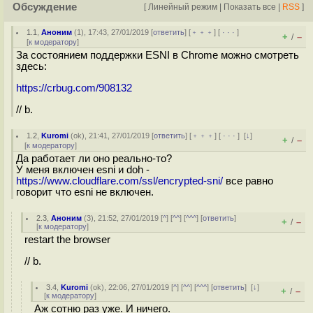
Обсуждение
[
Линейный режим
|
Показать все
|
RSS
]
1.1
,
Аноним
(
1
), 17:43, 27/01/2019 [
ответить
] [
﹢﹢﹢
] [
· · ·
]
+
–
/
[
к модератору
]
За состоянием поддержки ESNI в Chrome можно смотреть
здесь:
https://crbug.com/908132
// b.
1.2
,
Kuromi
(
ok
), 21:41, 27/01/2019 [
ответить
] [
﹢﹢﹢
] [
· · ·
]
[
↓
]
+
–
/
[
к модератору
]
Да работает ли оно реально-то?
У меня включен esni и doh -
https://www.cloudflare.com/ssl/encrypted-sni/
все равно
говорит что esni не включен.
2.3
,
Аноним
(
3
), 21:52, 27/01/2019 [
^
] [
^^
] [
^^^
] [
ответить
]
+
–
/
[
к модератору
]
restart the browser
// b.
3.4
,
Kuromi
(
ok
), 22:06, 27/01/2019 [
^
] [
^^
] [
^^^
] [
ответить
]
[
↓
]
+
–
/
[
к модератору
]
Аж сотню раз уже. И ничего.