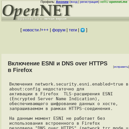
Профиль:
Аноним
(
вход
|
регистрация
)
неRU
opennet.me
[
новости
/
+++
|
форум
|
теги
|
]
Включение ESNI и DNS over HTTPS
[
исправить
]
в Firefox
Включения network.security.esni.enabled=true в 
about:config недостаточно для

активации в Firefox  TLS-расширения ESNI 
(Encrypted Server Name Indication),

обеспечивающего шифрование данных о хосте, 
запрашиваемом в рамках HTTPS-соединения.

На данным момент ESNI не работает без 
использования встроенного в Firefox

резолвера "DNS over HTTPS" (network.trr.mode = 