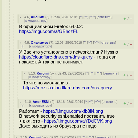
4.6
,
Аноним
(
3
), 02:34, 28/01/2019 [
^
] [
^^
] [
^^^
] [
ответить
]
+
–
/
[
к модератору
]
В официальном Firefox 64.0.2:
https://imgur.com/a/GBhczFL
4.9
,
Онанимус
(
?
), 12:03, 28/01/2019 [
^
] [
^^
] [
^^^
] [
ответить
]
+
–
/
[
↓
] [
к модератору
]
У Вас что установлено в network.trr.uri? Нужно
https://cloudflare-dns.com/dns-query
- тогда esni
покажет. А так он не понимает.
5.13
,
Kuromi
(
ok
), 02:43, 29/01/2019 [
^
] [
^^
] [
^^^
] [
ответить
]
+
–
/
[
к модератору
]
То что по умолчанию -
https://mozilla.cloudflare-dns.com/dns-query
4.10
,
AnonESNI
(
?
), 12:16, 28/01/2019 [
^
] [
^^
] [
^^^
] [
ответить
]
+
–
/
[
↑
] [
к модератору
]
Работает -
https://i.imgur.com/kfb8ll4.png
В network.security.esni.enabled поставить true
+ вкл. это -
https://i.imgur.com/aYDdCVK.png
Даже выходить из браузера не надо.
3.15
,
Kuromi
(
ok
), 02:52, 29/01/2019 [
^
] [
^^
] [
^^^
] [
ответить
]
[
↑
]