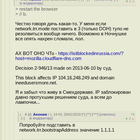
+
–
/
[
к модератору
]
> restart the browser
> // b.
Честно говоря дичь какая-то. У меня если
network.trr.mode поставить в 3 (только DOH) тупо не
резолвиться вообще ничего. Возможно в Ночнушке
все опять нахрен сломали, лол.
АХ ВОТ ОНО ЧТо -
https://isitblockedinrussia.com/?
host=mozilla.cloudflare-dns.com
Decision 2-946/13 made on 2013-06-10 by суд.
This block affects IP 104.16.248.249 and domain
ineedusersmore.net.
Я и забыл что живу в Смехдержаве. IP заблокирован
давно протухшим решением суда, а всем до
лампочки...
4.16
,
Аноним
(
-
), 14:43, 29/01/2019 [
^
] [
^^
] [
^^^
] [
ответить
]
+1
[
↓
] [
к модератору
]
+
–
/
Попробуйте подставить в
network.trr.bootstrapAddress значение 1.1.1.1