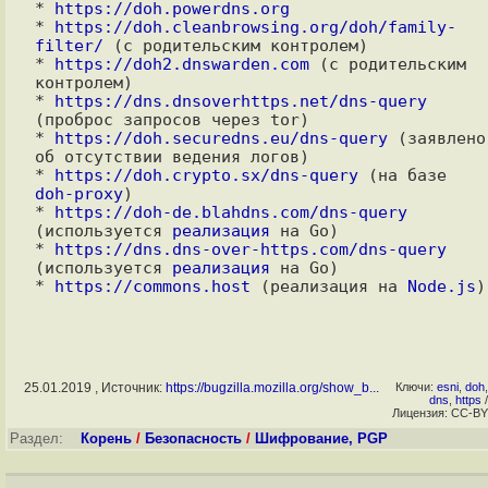
* 
https://doh.powerdns.org
* 
https://doh.cleanbrowsing.org/doh/family-
filter/
 (с родительским контролем)

* 
https://doh2.dnswarden.com
 (с родительским 
контролем)

* 
https://dns.dnsoverhttps.net/dns-query
(проброс запросов через tor)

* 
https://doh.securedns.eu/dns-query
 (заявлено 
об отсутствии ведения логов)

* 
https://doh.crypto.sx/dns-query
 (на базе 
doh-proxy
)

* 
https://doh-de.blahdns.com/dns-query
(используется 
реализация
 на Go)

* 
https://dns.dns-over-https.com/dns-query
(используется 
реализация
 на Go)

* 
https://commons.host
 (реализация на 
Node.js
25.01.2019 , Источник:
https://bugzilla.mozilla.org/show_b...
Ключи:
esni
,
doh
,
dns
,
https
/
Лицензия: CC-BY
Раздел:
Корень
/
Безопасность
/
Шифрование, PGP