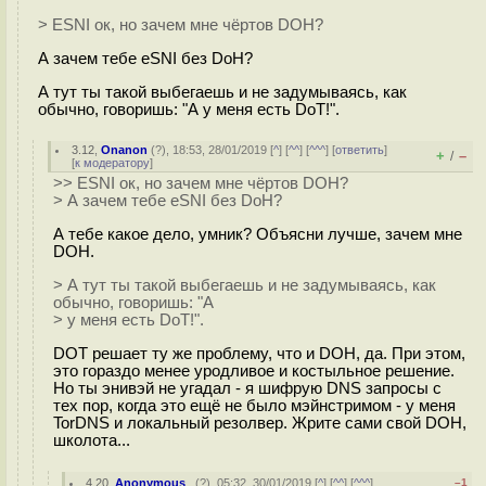
> ESNI ок, но зачем мне чёртов DOH?
А зачем тебе eSNI без DoH?
А тут ты такой выбегаешь и не задумываясь, как
обычно, говоришь: "А у меня есть DoT!".
3.12
,
Onanon
(
?
), 18:53, 28/01/2019 [
^
] [
^^
] [
^^^
] [
ответить
]
+
–
/
[
к модератору
]
>> ESNI ок, но зачем мне чёртов DOH?
> А зачем тебе eSNI без DoH?
А тебе какое дело, умник? Объясни лучше, зачем мне
DOH.
> А тут ты такой выбегаешь и не задумываясь, как
обычно, говоришь: "А
> у меня есть DoT!".
DOT решает ту же проблему, что и DOH, да. При этом,
это гораздо менее уродливое и костыльное решение.
Но ты энивэй не угадал - я шифрую DNS запросы с
тех пор, когда это ещё не было мэйнстримом - у меня
TorDNS и локальный резолвер. Жрите сами свой DOH,
школота...
4.20
,
Anonymous_
(
?
), 05:32, 30/01/2019 [
^
] [
^^
] [
^^^
]
–1