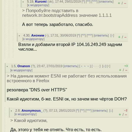
5.19
,
Kuromi
(
ok
), 17:44, 29/01/2019 [
^
] [
^^
] [
^^^
] [
ответить
]
+
–
/
[
к модератору
]
> Попробуйте подставить в
network.trr.bootstrapAddress значение 1.1.1.1
А вот теперь заработало, спасибо.
4.30
,
Аноним
(
-
), 17:31, 30/06/2019 [
^
] [
^^
] [
^^^
] [
ответить
]
[
↑
]
+
–
/
[
к модератору
]
Взяли и добавили второй IP 104.16.249.249 задним
числом...
1.5
,
Onanon
(
?
), 23:47, 27/01/2019 [
ответить
] [
﹢﹢﹢
] [
· · ·
]
[
↓
] [
↑
]
+3
+
–
/
[
к модератору
]
> На данным момент ESNI не работает без использования
встроенного в Firefox
резолвера "DNS over HTTPS"
Какой идиотизм, б-же. ESNI ок, но зачем мне чёртов DOH?
2.8
,
Anonymous_
(
?
), 07:13, 28/01/2019 [
^
] [
^^
] [
^^^
] [
ответить
]
[
↓
]
–2
[
к модератору
]
+
–
/
> Какой идиотизм,
Да, этого у тебя не отнять. Что есть, то есть.