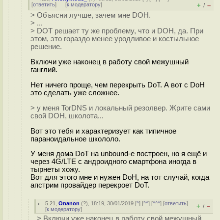
[
ответить
]
[
к модератору
]
+
–
/
> Объясни лучше, зачем мне DOH.
> ...
> DOT решает ту же проблему, что и DOH, да. При
этом, это гораздо менее уродливое и костыльное
решение.
Включи уже наконец в работу свой межушный
гaнглий.
Нет ничего проще, чем перекрыть DoT. А вот с DoH
это сделать уже сложнее.
> у меня TorDNS и локальный резолвер. Жрите сами
свой DOH, школoтa...
Вот это тебя и характеризует как типичное
параноидальное шкoлoло.
У меня дома DoT на unbound-е построен, но я ещё и
через 4G/LTE с андроидного смартфона иногда в
тырнеты хожу.
Вот для этого мне и нужен DoH, на тот случай, когда
апстрим провайдер перекроет DoT.
5.21
,
Onanon
(
?
), 18:19, 30/01/2019 [
^
] [
^^
] [
^^^
] [
ответить
]
+
–
/
[
к модератору
]
> Включи уже наконец в работу свой межушный