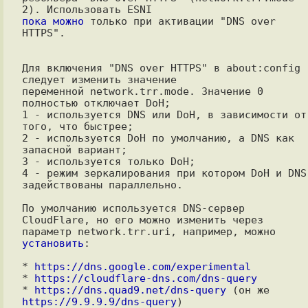
пока можно
 только при активации "DNS over 
HTTPS".

Для включения "DNS over HTTPS" в about:config 
следует изменить значение

переменной network.trr.mode. Значение 0 
полностью отключает DoH;

1 - используется DNS или DoH, в зависимости от 
того, что быстрее; 

2 - используется DoH по умолчанию, а DNS как 
запасной вариант; 

3 - используется только DoH; 

4 - режим зеркалирования при котором DoH и DNS 
задействованы параллельно. 

По умолчанию используется DNS-сервер 
CloudFlare, но его можно изменить через

параметр network.trr.uri, например, можно 
установить
:

* 
https://dns.google.com/experimental
* 
https://cloudflare-dns.com/dns-query
* 
https://dns.quad9.net/dns-query
 (он же 
https://9.9.9.9/dns-query
)
