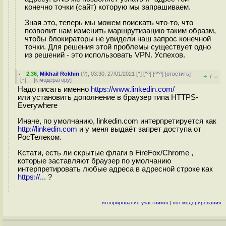
конечно точки (сайт) которую мы запрашиваем.
Зная это, теперь мы можем поискать что-то, что
позволит нам изменить маршрутизацию таким образм,
чтобы блокираторы не увидели наш запрос конечной
точки. Для решения этой проблемы существует одно
из решений - это использовать VPN. Успехов.
2.36
,
Mikhail Rokhin
(
?
), 03:30, 27/01/2021 [
^
] [
^^
] [
^^^
] [
ответить
]
+
–
/
[
↑
] [
к модератору
]
Надо писать именно
https://www.linkedin.com/
или установить дополнение в браузер типа HTTPS-
Everywhere
Иначе, по умолчанию, linkedin.com интерпретируется как
http://linkedin.com
и у меня выдаёт запрет доступа от
РосТелеком.
Кстати, есть ли скрытые флаги в FireFox/Chrome ,
которые заставляют браузер по умолчанию
интерпретировать любые адреса в адресной строке как
https://...
?
игнорирование участников
|
лог модерирования