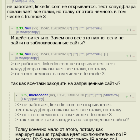
[
к модератору
]
не работает, linkedin.com не открывается. тест клаудфлэра
показывает все галки, но толку от этого немного. в том
числе с trr.mode 3
2.33
,
Null
(
??
), 15:42, 13/01/2020 [
^
] [
^^
] [
^^^
] [
ответить
]
+
–
/
[
к модератору
]
И действительно. Зачем оно все это нужно, если не
зайти на заблокированные сайты?
2.34
,
Null
(
??
), 15:43, 13/01/2020 [
^
] [
^^
] [
^^^
] [
ответить
]
[
↓
]
+
–
/
[
к модератору
]
> не работает, linkedin.com не открывается. тест
клаудфлэра показывает все галки, но толку
> от этого немного. в том числе с trr.mode 3
так как все-таки заходить на запрещенные сайты?
3.35
,
microcoder
(
ok
), 19:28, 13/01/2020 [
^
] [
^^
] [
^^^
] [
ответить
]
+
–
/
[
к модератору
]
>> не работает, linkedin.com не открывается.
тест клаудфлэра показывает все галки, но толку
>> от этого немного. в том числе с trr.mode 3
> так как все-таки заходить на запрещенные сайты?
Толку конечно мало от этого, потому как
маршрутизация трафика идет исключительно по IP
адресу. DNS же позволяет узнать IP адрес той