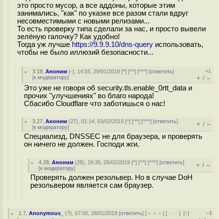
это просто мусор, а все аддоны, которые этим
занимались, "как" по указке все разом стали вдруг
несовместимыми с новыми релизами...
То есть проверку типа сделали за нас, и просто вывели
зелёную галочку? Как удобно!
Тогда уж лучше
https://9.9.9.10/dns-query
использовать,
чтобы не было иллюзий безопасности...
3.18
,
Аноним
(
-
), 14:55, 29/01/2019 [
^
] [
^^
] [
^^^
] [
ответить
]
+1
[
к модератору
]
+
–
/
Это уже не говоря об security.tls.enable_0rtt_data и
прочих "улучшениях" во благо народа!
Сбасибо Cloudflare что заботишься о нас!
3.27
,
Аноним
(
27
), 01:14, 03/02/2019 [
^
] [
^^
] [
^^^
] [
ответить
]
+
–
/
[
к модератору
]
Специализд, DNSSEC не для браузера, и проверять
он ничего не должен. Господи жги.
4.28
,
Аноним
(
28
), 19:35, 05/02/2019 [
^
] [
^^
] [
^^^
] [
ответить
]
+
–
/
[
к модератору
]
Проверять должен резольвер. Но в случае DoH
резольвером является сам браузер.
1.7
,
Anonymous_
(
?
), 07:00, 28/01/2019 [
ответить
] [
﹢﹢﹢
] [
· · ·
]
[
↑
]
–1