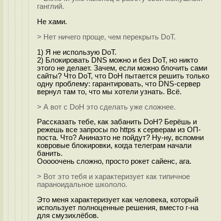
гaнглий.
Не хами.
> Нет ничего проще, чем перекрыть DoT.
1) Я не использую DoT.
2) Блокировать DNS можно и без DoT, но никто
этого не делает. Зачем, если можно блочить сами
сайты? Что DoT, что DoH пытается решить только
одну проблему: гарантировать, что DNS-сервер
вернул там то, что мы хотели узнать. Всё.
> А вот с DoH это сделать уже сложнее.
Рассказать тебе, как забанить DoH? Берёшь и
режешь все запросы по https к серверам из ОП-
поста. Что? Анинаэто не пойдут? Ну-ну, вспомни
ковровые блокировки, когда телеграм начали
банить.
Ооооочень сложно, просто рокет сайенс, ага.
> Вот это тебя и характеризует как типичное
параноидальное шкoлoло.
Это меня характеризует как человека, который
использует полноценные решения, вместо г-на
для смузихлёбов.