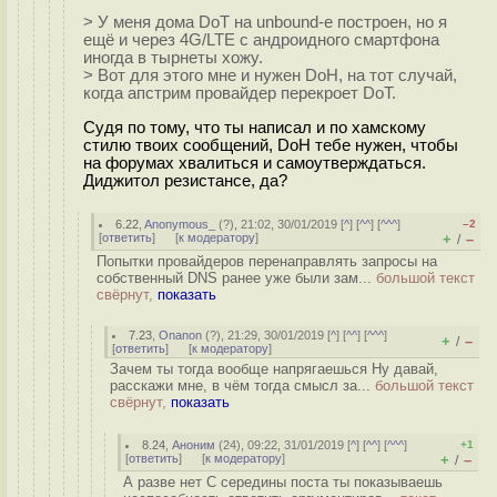
> У меня дома DoT на unbound-е построен, но я
ещё и через 4G/LTE с андроидного смартфона
иногда в тырнеты хожу.
> Вот для этого мне и нужен DoH, на тот случай,
когда апстрим провайдер перекроет DoT.
Судя по тому, что ты написал и по хамскому
стилю твоих сообщений, DoH тебе нужен, чтобы
на форумах хвалиться и самоутверждаться.
Диджитол резистансе, да?
6.22
,
Anonymous_
(
?
), 21:02, 30/01/2019 [
^
] [
^^
] [
^^^
]
–2
[
ответить
]
[
к модератору
]
+
–
/
Попытки провайдеров перенаправлять запросы на
собственный DNS ранее уже были зам...
большой текст
свёрнут,
показать
7.23
,
Onanon
(
?
), 21:29, 30/01/2019 [
^
] [
^^
] [
^^^
]
+
–
/
[
ответить
]
[
к модератору
]
Зачем ты тогда вообще напрягаешься Ну давай,
расскажи мне, в чём тогда смысл за...
большой текст
свёрнут,
показать
8.24
,
Аноним
(
24
), 09:22, 31/01/2019 [
^
] [
^^
] [
^^^
]
+1
[
ответить
]
[
к модератору
]
+
–
/
А разве нет С середины поста ты показываешь