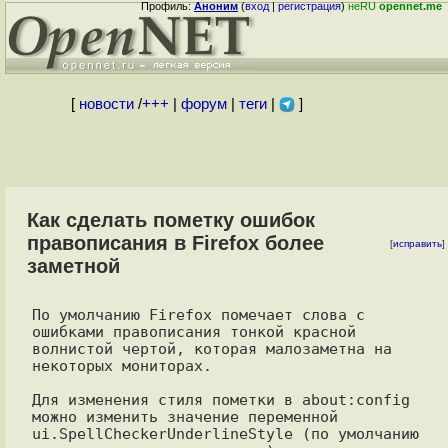
Профиль:
Аноним
(
вход
|
регистрация
)
неRU
opennet.me
[
новости
/
+++
|
форум
|
теги
|
]
Как сделать пометку ошибок
правописания в Firefox более
[
исправить
]
заметной
По умолчанию Firefox помечает слова с 
ошибками правописания тонкой красной

волнистой чертой, которая малозаметна на 
некоторых мониторах.

Для изменения стиля пометки в about:config 
можно изменить значение переменной

ui.SpellCheckerUnderlineStyle (по умолчанию 