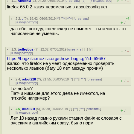
+
–
1.1
,
Аноним
(
1
), 04:20, 06/03/2019 [
ответить
]
[
↓
] [
к модератору
]
/
+1
firefox 65.0.2 таких переменных в about:config нет
2.2
,
.
(
?
), 19:42, 06/03/2019 [
^
] [
^^
] [
^^^
] [
ответить
]
+1
[
к модератору
]
+
–
/
да тебе, походу, спелчекер не поможет - ты и читать-то
написанное не умеешь.
1.3
,
trolleybus
(
?
), 12:32, 07/03/2019 [
ответить
]
[
↓
] [
↑
]
+
–
/
[
к модератору
]
https://bugzilla.mozilla.org/show_bug.cgi?id=69687
жалко, что firefox не умеет одновременно проверять
несколько языков (багу 18 лет, между прочим)
2.4
,
robot228
(
?
), 21:55, 08/03/2019 [
^
] [
^^
] [
^^^
] [
ответить
]
+
–
/
[
к модератору
]
Точно баг?
Патчи никакие для этого дела не имеются, на
гитхабе например?
2.5
,
Аноним
(
5
), 02:38, 04/04/2019 [
^
] [
^^
] [
^^^
] [
ответить
]
+
–
/
[
к модератору
]
Лет 10 назад помню руками ставил файлик словаря с
русским и английским сразу, было норм