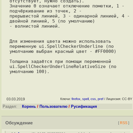
отсутствует, нужно создать).

Значение 0 означает отключение пометки, 1 - 
подчёркивание из точек, 2 -

прерывистой линией, 3 - одинарной линией, 4 - 
двойной линией, 5 (по умолчанию)

- волнистой линией.

Для изменения цвета можно использовать 
переменную ui.SpellCheckerUnderline (по

умолчанию выбран красный цвет - #FF0000)

Толщина задаётся при помощи переменной 
ui.SpellCheckerUnderlineRelativeSize (по 
03.03.2019
Ключи:
firefox
,
spell
,
css
,
pref
/ Лицензия: CC-BY
Раздел:
Корень
/
Пользователю
/
Русификация
Обсуждение
[
RSS
]