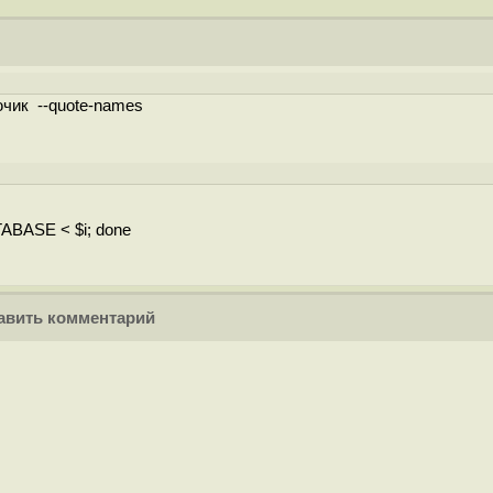
чик --quote-names
ABASE < $i; done
вить комментарий