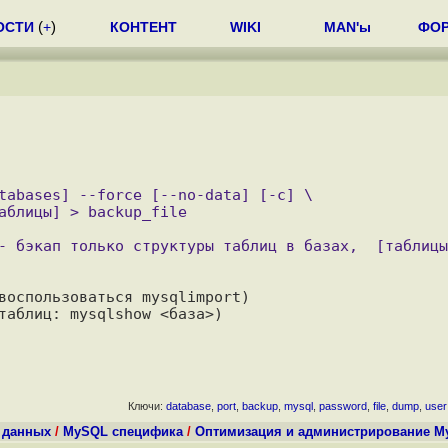
ОСТИ
(
+
)
КОНТЕНТ
WIKI
MAN'ы
ФО
воспользоваться mysqlimport)

Ключи:
database
,
port
,
backup
,
mysql
,
password
,
file
,
dump
,
user
 данных
/
MySQL специфика
/
Оптимизация и администрирование 