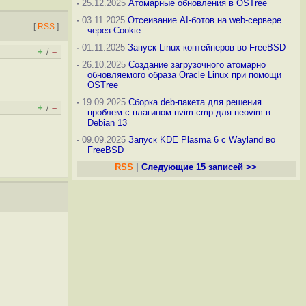
-
25.12.2025
Атомарные обновления в OSTree
-
03.11.2025
Отсеивание AI-ботов на web-сервере
[
RSS
]
через Cookie
-
01.11.2025
Запуск Linux-контейнеров во FreeBSD
+
–
/
-
26.10.2025
Создание загрузочного атомарно
обновляемого образа Oracle Linux при помощи
OSTree
-
19.09.2025
Сборка deb-пакета для решения
+
–
/
проблем с плагином nvim-cmp для neovim в
Debian 13
-
09.09.2025
Запуск KDE Plasma 6 с Wayland во
FreeBSD
RSS
|
Следующие 15 записей >>