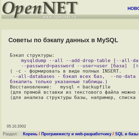
НОВ
Советы по бэкапу данных в MySQL
    mysqldump --all --add-drop-table [--all-databases] --force [--no-data] [-c] \

 --all-databases - бэкап всех баз,  --no-data - бэкап только структуры таблиц в базах,  [таблицы]  - 
Восстановление:   mysql < backupfile

(для прямой вставки из текстового файла можно 
05.10.2002
Раздел:
Корень
/
Программисту и web-разработчику
/
SQL и базы