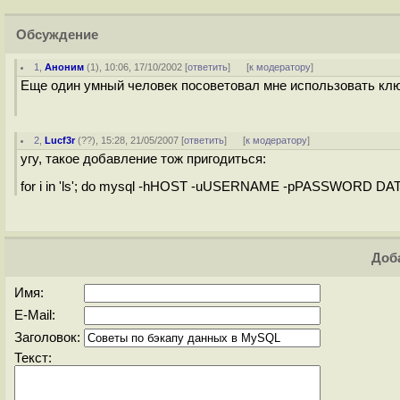
Обсуждение
1
,
Аноним
(
1
), 10:06, 17/10/2002 [
ответить
]
[
к модератору
]
Еще один умный человек посоветовал мне использовать клю
2
,
Lucf3r
(
??
), 15:28, 21/05/2007 [
ответить
]
[
к модератору
]
угу, такое добавление тож пригодиться:
for i in 'ls'; do mysql -hHOST -uUSERNAME -pPASSWORD DAT
Доба
Имя:
E-Mail:
Заголовок:
Текст: