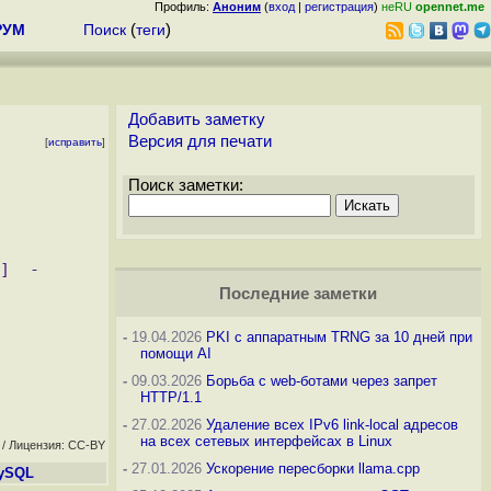
Профиль:
Аноним
(
вход
|
регистрация
)
неRU
opennet.me
РУМ
Поиск
(
теги
)
Добавить заметку
Версия для печати
[
исправить
]
Поиск заметки:
Последние заметки
-
19.04.2026
PKI с аппаратным TRNG за 10 дней при
помощи AI
-
09.03.2026
Борьба с web-ботами через запрет
HTTP/1.1
-
27.02.2026
Удаление всех IPv6 link-local адресов
на всех сетевых интерфейсах в Linux
/ Лицензия: CC-BY
-
27.01.2026
Ускорение пересборки llama.cpp
MySQL