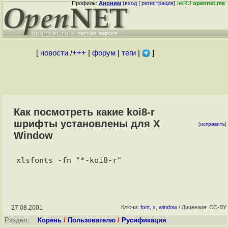
Профиль:
Аноним
(
вход
|
регистрация
)
неRU
opennet.me
[
новости
/
+++
|
форум
|
теги
|
]
Как посмотреть какие koi8-r
шрифты установлены для X
[
исправить
]
Window
27.08.2001
Ключи:
font
,
x
,
window
/ Лицензия: CC-BY
Раздел:
Корень
/
Пользователю
/
Русификация