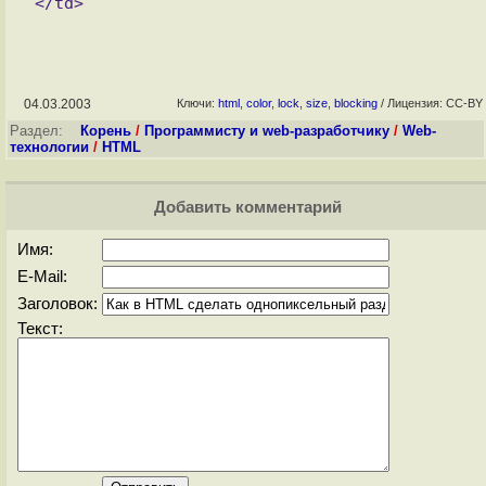
04.03.2003
Ключи:
html
,
color
,
lock
,
size
,
blocking
/ Лицензия: CC-BY
Раздел:
Корень
/
Программисту и web-разработчику
/
Web-
технологии
/
HTML
Добавить комментарий
Имя:
E-Mail:
Заголовок:
Текст: