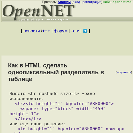
Профиль:
Аноним
(
вход
|
регистрация
)
неRU
opennet.me
[
новости
/
+++
|
форум
|
теги
|
]
Как в HTML сделать
однопиксельный разделитель в
[
исправить
]
таблице
Вместо <hr noshade size=1> можно 
  <tr><td height="1" bgcolor="#8F0000">

    <spacer type="block" width="450" 
height="1">

   <td height="1" bgcolor="#8F0000" nowrap>