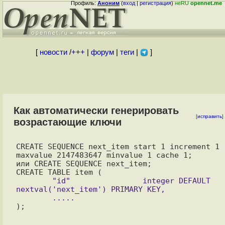
Профиль:
Аноним
(
вход
|
регистрация
)
неRU
opennet.me
[
новости
/
+++
|
форум
|
теги
|
]
Как автоматически генерировать
[
исправить
]
возрастающие ключи
CREATE SEQUENCE next_item start 1 increment 1 
maxvalue 2147483647 minvalue 1 cache 1;

или CREATE SEQUENCE next_item;

	"id"                integer DEFAULT 
nextval('next_item') PRIMARY KEY,
