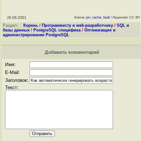
26.08.2001
Ключи:
pri
,
cache
,
fault
/ Лицензия: CC-BY
Раздел:
Корень
/
Программисту и web-разработчику
/
SQL и
базы данных
/
PostgreSQL специфика
/
Оптимизация и
администрирование PostgreSQL
Добавить комментарий
Имя:
E-Mail:
Заголовок:
Текст: