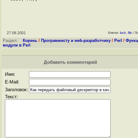
27.08.2001
Ключи:
lock
,
file
/ Л
Раздел:
Корень
/
Программисту и web-разработчику
/
Perl
/
Функц
модули в Perl
Добавить комментарий
Имя:
E-Mail:
Заголовок:
Текст: