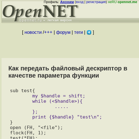
Профиль:
Аноним
(
вход
|
регистрация
)
неRU
opennet.me
[
новости
/
+++
|
форум
|
теги
|
]
Как передать файловый дескриптор в
качестве параметра функции
	my $handle = shift;

	while (<$handle>){

		.....

	};

}

open (FH, "<file");

flock(FH, 1);
