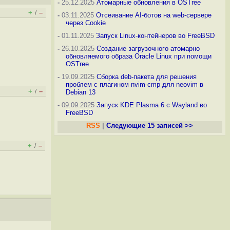
-
25.12.2025
Атомарные обновления в OSTree
+
–
/
-
03.11.2025
Отсеивание AI-ботов на web-сервере
через Cookie
-
01.11.2025
Запуск Linux-контейнеров во FreeBSD
-
26.10.2025
Создание загрузочного атомарно
обновляемого образа Oracle Linux при помощи
OSTree
-
19.09.2025
Сборка deb-пакета для решения
проблем с плагином nvim-cmp для neovim в
+
–
/
Debian 13
-
09.09.2025
Запуск KDE Plasma 6 с Wayland во
FreeBSD
RSS
|
Следующие 15 записей >>
+
–
/