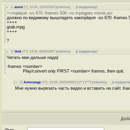
1
,
anest
(
?
), 10:04, 15/10/2003 [
ответить
]
[
к модератору
]
>>mplayer -ss 670 -frames 500 -vo mpegpes movie.avi
должно по видимому вышлядеть какmplayer -ss 670 -frames 
++++
grab.mpg
++++
?
2
,
Void
(
??
), 23:06, 06/05/2007 [
ответить
]
[
к модератору
]
Читать ман дальше нада)
-frames <number>
Play/convert only FIRST <number> frames, then quit.
3
,
Александр
(
??
), 19:58, 26/03/2009 [
^
] [
^^
] [
^^^
] [
ответить
]
[
к модерато
Мне нужно вырезать часть видео и вставить на сайт. Как
Доба