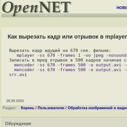
НОВ
Как вырезать кадр или отрывок в mplayer
  mencoder -ss 670 -frames 500 -o output.avi -oac copy -ovc copy src.avi

  mencoder -ss 670 -frames 500 -o output.avi -oac copy -ovc divx4 -vop scale -zoom -xy 160 -ofps 15  
26.09.2003
Раздел:
Корень
/
Пользователю
/
Обработка изображений и виде
Обсуждение