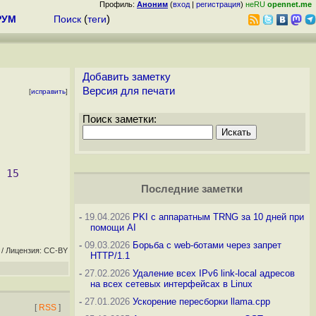
Профиль:
Аноним
(
вход
|
регистрация
)
неRU
opennet.me
РУМ
Поиск
(
теги
)
Добавить заметку
Версия для печати
[
исправить
]
Поиск заметки:
Последние заметки
-
19.04.2026
PKI с аппаратным TRNG за 10 дней при
помощи AI
-
09.03.2026
Борьба с web-ботами через запрет
/ Лицензия: CC-BY
HTTP/1.1
-
27.02.2026
Удаление всех IPv6 link-local адресов
на всех сетевых интерфейсах в Linux
-
27.01.2026
Ускорение пересборки llama.cpp
[
RSS
]