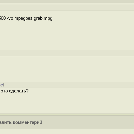
500 -vo mpegpes grab.mpg
ру
]
 это сделать?
вить комментарий