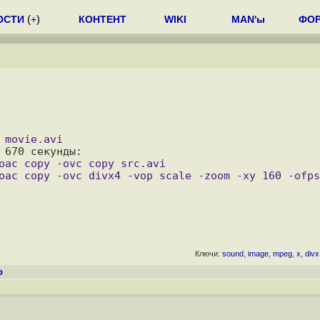
ОСТИ
(
+
)
КОНТЕНТ
WIKI
MAN'ы
ФО
Ключи:
sound
,
image
,
mpeg
,
x
,
divx
о