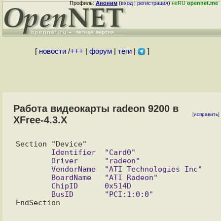
Профиль:
Аноним
(
вход
|
регистрация
)
неRU
opennet.me
[
новости
/
+++
|
форум
|
теги
|
]
Работа видеокарты radeon 9200 в
[
исправить
]
XFree-4.3.X
        Identifier  "Card0"

        Driver      "radeon"

        VendorName  "ATI Technologies Inc"

        BoardName   "ATI Radeon"

        ChipID      0x514D
