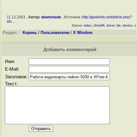
11.12.2003 ,
Автор:
dawnshade
, Источник:
http://geekinfo.net/article.php?
sto...
Ключи:
video
,
xfree86
,
driver
,
ide
,
device
,
x
Раздел:
Корень
/
Пользователю
/
X Window
Добавить комментарий
Имя:
E-Mail:
Заголовок:
Текст: