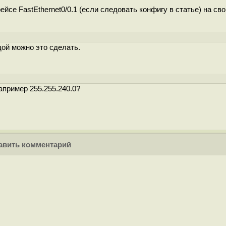
ейсе FastEthernet0/0.1 (если следовать конфигу в статье) на св
дой можно это сделать.
апример 255.255.240.0?
вить комментарий