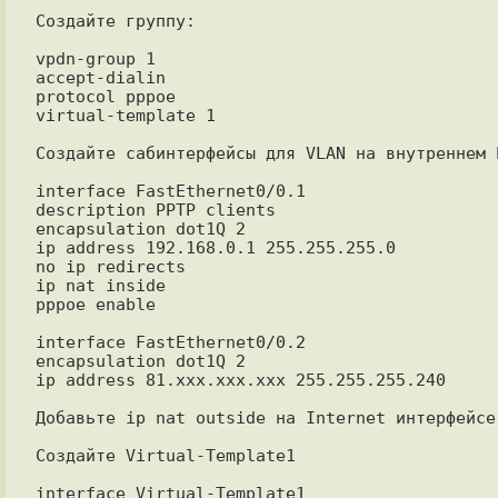
Создайте группу:

vpdn-group 1

accept-dialin

protocol pppoe

virtual-template 1

Создайте сабинтерфейсы для VLAN на внутреннем 
interface FastEthernet0/0.1

description PPTP clients

encapsulation dot1Q 2

ip address 192.168.0.1 255.255.255.0

no ip redirects

ip nat inside

pppoe enable

interface FastEthernet0/0.2

encapsulation dot1Q 2

ip address 81.ххх.ххх.ххх 255.255.255.240

Добавьте ip nat outside на Internet интерфейсе

Создайте Virtual-Template1

interface Virtual-Template1
