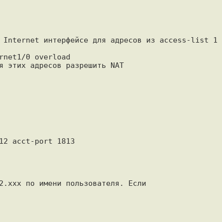
 Internet интерфейсе для адресов из access-list 1

net1/0 overload

я этих адресов разрешить NAT

12 acct-port 1813

2.ххх по имени пользователя. Если
