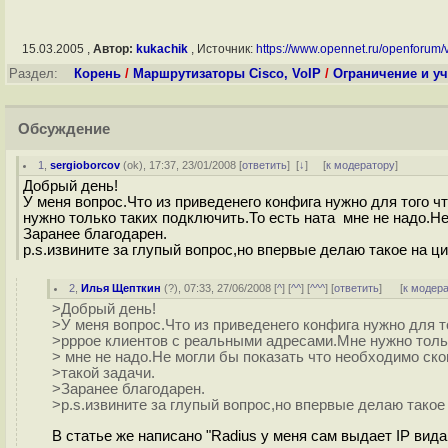
15.03.2005 ,
Автор:
kukachik
, Источник:
https://www.opennet.ru/openforum/vs
Раздел:
Корень
/
Маршрутизаторы Cisco, VoIP
/
Ограничение и уч
Обсуждение
1
,
sergioborcov
(
ok
), 17:37, 23/01/2008 [
ответить
]
[
↓
] [
к модератору
]
Добрый день!
У меня вопрос.Что из приведенего конфига нужно для того 
нужно только таких подключить.То есть ната мне не надо.Не
Заранее благодарен.
p.s.извините за глупый вопрос,но впервые делаю такое на ци
2
,
Илья Щепткин
(
?
), 07:33, 27/06/2008 [
^
] [
^^
] [
^^^
] [
ответить
]
[
к модер
>Добрый день!
>У меня вопрос.Что из приведенего конфига нужно для 
>рррое клиентов с реальными адресами.Мне нужно тольк
> мне не надо.Не могли бы показать что необходимо ск
>такой задачи.
>Заранее благодарен.
>p.s.извините за глупый вопрос,но впервые делаю такое 
В статье же написано "Radius у меня сам выдает IP вида