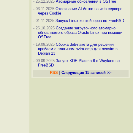
-
25.12.2025
Атомарные обновления в OSTree
-
03.11.2025
Отсеивание AI-ботов на web-сервере
через Cookie
-
01.11.2025
Запуск Linux-контейнеров во FreeBSD
-
26.10.2025
Создание загрузочного атомарно
обновляемого образа Oracle Linux при помощи
OSTree
-
19.09.2025
Сборка deb-пакета для решения
проблем с плагином nvim-cmp для neovim в
Debian 13
-
09.09.2025
Запуск KDE Plasma 6 с Wayland во
FreeBSD
RSS
|
Следующие 15 записей >>