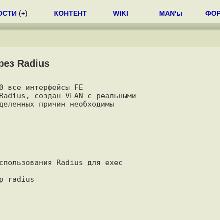
ОСТИ
(
+
)
КОНТЕНТ
WIKI
MAN'ы
ФО
рез Radius
0 все интерфейсы FE

Radius, создан VLAN с реальными

деленных причин необходимы

спользования Radius для exec

 radius
