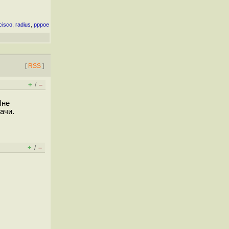
cisco
,
radius
,
pppoe
[
RSS
]
+
–
/
Мне
ачи.
+
–
/