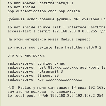
ip unnumbered FastEthernet0/0.1

ip nat inside

ppp authentication chap pap callin

Добавьте использование функции NAT overload на
ip nat inside source list 1 interface FastEther
access-list 1 permit 192.168.2.0 0.0.0.255 !дл
На этом интерфейсе живет Radius сервер:

ip radius source-interface FastEthernet0/0.2

Это его настройки:

radius-server configure-nas

radius-server host 81.ххх.ххх.ххх auth-port 18
radius-server retransmit 3

radius-server timeout 30

radius-server key xxxxxxxxxxxxxxxxx

P.S. Radius у меня сам выдает IP вида 192.168.
вам это не подходит то сделайте:
