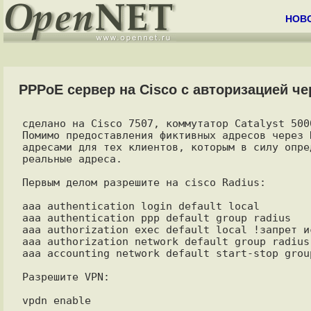
НОВ
PPPoE сервер на Cisco с авторизацией че
сделано на Cisco 7507, коммутатор Catalyst 500
Помимо предоставления фиктивных адресов через 
адресами для тех клиентов, которым в силу опре
реальные адреса.

Первым делом разрешите на cisco Radius:

aaa authentication login default local

aaa authentication ppp default group radius

aaa authorization exec default local !запрет и
aaa authorization network default group radius

aaa accounting network default start-stop group
Разрешите VPN:

vpdn enable
