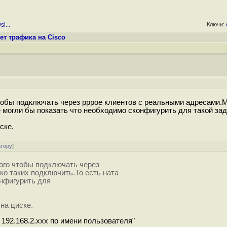
l...
Ключи:
ет трафика на Cisco
чтобы подключать через рррое клиентов с реальными адресами.
 могли бы показать что необходимо сконфигурить для такой зад
ске.
атору
]
того чтобы подключать через
о таких подключить.То есть ната
онфигурить для
на циске.
 192.168.2.ххх по имени пользователя"