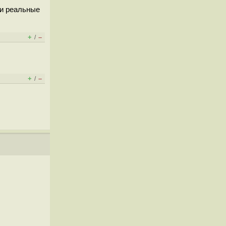
ои реальные
+
–
/
+
–
/