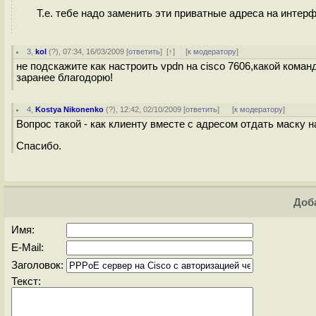
Т.е. тебе надо заменить эти приватные адреса на интерф
3
,
kol
(
?
), 07:34, 16/03/2009 [
ответить
]
[
↑
] [
к модератору
]
не подскажите как настроить vpdn на cisco 7606,какой коман
заранее благодорю!
4
,
Kostya Nikonenko
(
?
), 12:42, 02/10/2009 [
ответить
]
[
к модератору
]
Вопрос такой - как клиенту вместе с адресом отдать маску н
Спасибо.
Доба
Имя:
E-Mail:
Заголовок:
Текст: