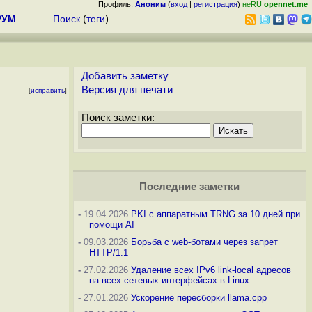
Профиль:
Аноним
(
вход
|
регистрация
)
неRU
opennet.me
РУМ
Поиск
(
теги
)
Добавить заметку
Версия для печати
[
исправить
]
Поиск заметки:
Последние заметки
-
19.04.2026
PKI с аппаратным TRNG за 10 дней при
помощи AI
-
09.03.2026
Борьба с web-ботами через запрет
HTTP/1.1
-
27.02.2026
Удаление всех IPv6 link-local адресов
на всех сетевых интерфейсах в Linux
-
27.01.2026
Ускорение пересборки llama.cpp