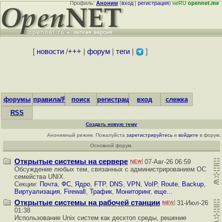
Профиль:
Аноним
(
вход
|
регистрация
)
неRU
opennet.me
[
новости
/
+++
|
форум
|
теги
|
]
форумы
правила/FAQ
поиск
регистрация
вход
слежка
RSS
Создать новую тему
Анонимный режим. Пожалуйста
зарегистрируйтесь
и
войдите
в форум.
Основной форум.
Открытые системы на сервере
07-Авг-26 06:59
Обсуждение любых тем, связанных с администрированием ОС
семейства UNIX.
Секции:
Почта
,
ФС
,
Ядро
,
FTP
,
DNS
,
VPN
,
VoIP
,
Route
,
Backup
,
Виртуализация
,
Firewall
,
Трафик
,
Мониторинг
,
еще...
Открытые системы на рабочей станции
31-Июл-26
01:38
Использование Unix систем как десктоп среды, решение