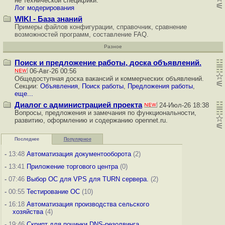
не технической специфики.
Лог модерирования
WIKI - База знаний
Примеры файлов конфигурации, справочник, сравнение
возможностей программ, составление FAQ.
Разное
Поиск и предложение работы, доска объявлений.
06-Авг-26 00:56
Общедоступная доска вакансий и коммерческих объявлений.
Секции:
Объявления
,
Поиск работы
,
Предложения работы
,
еще...
Диалог с администрацией проекта
24-Июл-26 18:38
Вопросы, предложения и замечания по функциональности,
развитию, оформлению и содержанию opennet.ru.
Последнее
Популярное
-
13:48
Автоматизация документооборота
(2)
-
13:41
Приложение торгового центра
(0)
-
07:46
Выбор ОС для VPS для TURN сервера.
(2)
-
00:55
Тестирование ОС
(10)
-
16:18
Автоматизация производства сельского
хозяйства
(4)
-
19:46
Скрипт для починки DNS-резолвинга