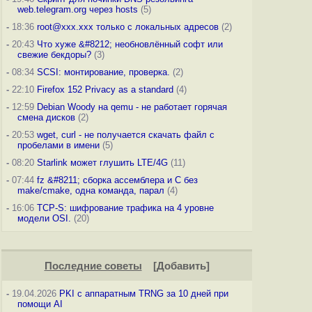
web.telegram.org через hosts
(5)
-
18:36
root@xxx.xxx только с локальных адресов
(2)
-
20:43
Что хуже &#8212; необновлённый софт или
свежие бекдоры?
(3)
-
08:34
SCSI: монтирование, проверка.
(2)
-
22:10
Firefox 152 Privacy as a standard
(4)
-
12:59
Debian Woody на qemu - не работает горячая
смена дисков
(2)
-
20:53
wget, curl - не получается скачать файл с
пробелами в имени
(5)
-
08:20
Starlink может глушить LTE/4G
(11)
-
07:44
fz &#8211; сборка ассемблера и C без
make/cmake, одна команда, парал
(4)
-
16:06
TCP-S: шифрование трафика на 4 уровне
модели OSI.
(20)
Последние советы
[
Добавить
]
-
19.04.2026
PKI с аппаратным TRNG за 10 дней при
помощи AI