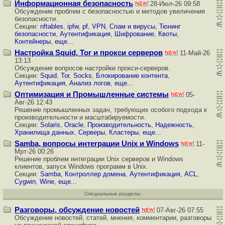
Информационная безопасность
28-Июл-26 09:58
Обсуждение проблем с
безопасностью
и методов увеличения
безопасности.
Секции:
nftables
,
ipfw
,
pf
,
VPN
,
Cпам и вирусы
,
Тюнинг
безопасности
,
Аутентификация
,
Шифрование
,
Квоты
,
Контейнеры
,
еще...
Настройка Squid, Tor и прокси серверов
11-Май-26
13:13
Обсуждение вопросов настройки прокси-серверов.
Секции:
Squid
,
Tor
,
Socks
,
Блокирование контента
,
Аутентификация
,
Анализ логов
,
еще...
Оптимизация и Промышленные системы
05-
Авг-26 12:43
Решение промышленных задач, требующих особого подхода к
производительности и масштабируемости.
Секции:
Solaris
,
Oracle
,
Производительность
,
Надежность
,
Хранилища данных
,
Серверы
,
Кластеры
,
еще...
Samba, вопросы интеграции Unix и Windows
11-
Мрт-26 00:26
Решение проблем интеграции Unix серверов и Windows
клиентов, запуск Windows программ в Unix.
Секции:
Samba
,
Контроллер домена
,
Аутентификация
,
ACL
,
Cygwin
,
Wine
,
еще...
Специальные разделы.
Разговоры, обсуждение новостей
07-Авг-26 07:55
Обсуждение новостей, статей, мнения, комментарии, разговоры