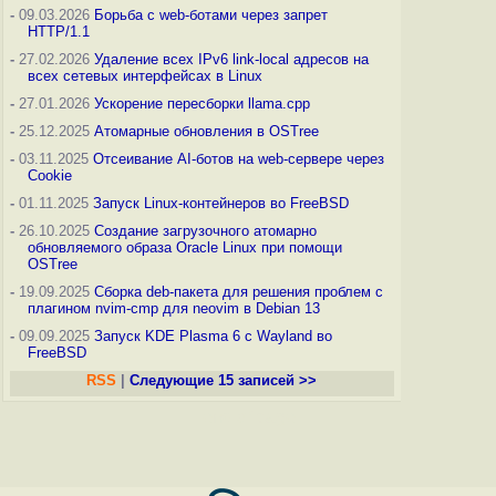
-
09.03.2026
Борьба с web-ботами через запрет
HTTP/1.1
-
27.02.2026
Удаление всех IPv6 link-local адресов на
всех сетевых интерфейсах в Linux
-
27.01.2026
Ускорение пересборки llama.cpp
-
25.12.2025
Атомарные обновления в OSTree
-
03.11.2025
Отсеивание AI-ботов на web-сервере через
Cookie
-
01.11.2025
Запуск Linux-контейнеров во FreeBSD
-
26.10.2025
Создание загрузочного атомарно
обновляемого образа Oracle Linux при помощи
OSTree
-
19.09.2025
Сборка deb-пакета для решения проблем с
плагином nvim-cmp для neovim в Debian 13
-
09.09.2025
Запуск KDE Plasma 6 с Wayland во
FreeBSD
RSS
|
Следующие 15 записей >>
end of page