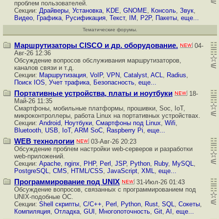
проблем пользователей.
Секции:
Драйверы
,
Установка
,
KDE
,
GNOME
,
Консоль
,
Звук
,
Видео
,
Графика
,
Русификация
,
Текст
,
IM
,
P2P
,
Пакеты
,
еще...
Тематические форумы.
Маршрутизаторы CISCO и др. оборудование.
04-
Авг-26 12:36
Обсуждение вопросов обслуживания
маршрутизаторов
,
каналов связи и т.д.
Секции:
Маршрутизация
,
VoIP
,
VPN
,
Catalyst
,
ACL
,
Radius
,
Поиск IOS
,
Учет трафика
,
Безопасность
,
еще...
Портативные устройства, платы и ноутбуки
18-
Май-26 11:35
Смартфоны, мобильные платформы, прошивки, Soc, IoT,
микроконтроллеры, работа Linux на портативных устройствах.
Секции:
Android
,
Ноутбуки
,
Смартфоны под Linux
,
Wifi
,
Bluetooth
,
USB
,
IoT
,
ARM SoC
,
Raspberry Pi
,
еще...
WEB технологии
03-Авг-26 20:23
Обсуждение проблем настройки web-серверов и разработки
web-приложений.
Секции:
Apache
,
nginx
,
PHP
,
Perl
,
JSP
,
Python
,
Ruby
,
MySQL
,
PostgreSQL
,
CMS
,
HTML/CSS
,
JavaScript
,
XML
,
еще...
Программирование под UNIX
31-Июл-26 01:43
Обсуждение вопросов, связанных с
программированием
под
UNIX-подобные ОС.
Секции:
Shell скрипты
,
C/C++
,
Perl
,
Python
,
Rust
,
SQL
,
Сокеты
,
Компиляция
,
Отладка
,
GUI
,
Многопоточность
,
Git
,
AI
,
еще...