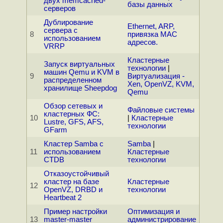
двух memcached-
базы данных
серверов
Дублирование
Ethernet, ARP,
сервера с
8
привязка MAC
использованием
адресов.
VRRP
Кластерные
Запуск виртуальных
технологии
|
машин Qemu и KVM в
9
Виртуализация -
распределенном
Xen, OpenVZ, KVM,
хранилище Sheepdog
Qemu
Обзор сетевых и
Файловые системы
кластерных ФС:
10
|
Кластерные
Lustre, GFS, AFS,
технологии
GFarm
Кластер Samba с
Samba
|
11
использованием
Кластерные
CTDB
технологии
Отказоустойчивый
кластер на базе
Кластерные
12
OpenVZ, DRBD и
технологии
Heartbeat 2
Пример настройки
Оптимизация и
13
master-master
администрирование