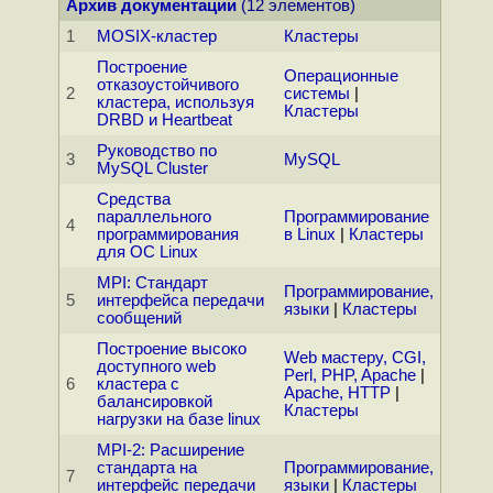
Архив документации
(12 элементов)
1
MOSIX-кластер
Кластеры
Построение
Операционные
отказоустойчивого
2
системы
|
кластера, используя
Кластеры
DRBD и Heartbeat
Руководство по
3
MySQL
MySQL Cluster
Средства
параллельного
Программирование
4
программирования
в Linux
|
Кластеры
для ОС Linux
MPI: Стандарт
Программирование,
5
интерфейса передачи
языки
|
Кластеры
сообщений
Построение высоко
Web мастеру, CGI,
доступного web
Perl, PHP, Apache
|
6
кластера с
Apache, HTTP
|
балансировкой
Кластеры
нагрузки на базе linux
MPI-2: Расширение
стандарта на
Программирование,
7
интерфейс передачи
языки
|
Кластеры