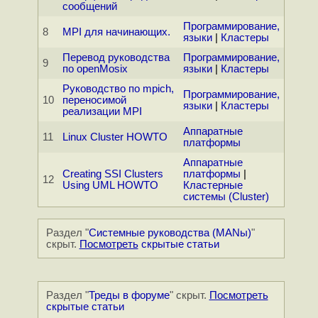
сообщений
Программирование,
8
MPI для начинающих.
языки
|
Кластеры
Перевод руководства
Программирование,
9
по openMosix
языки
|
Кластеры
Руководство по mpich,
Программирование,
10
переносимой
языки
|
Кластеры
реализации MPI
Аппаратные
11
Linux Cluster HOWTO
платформы
Аппаратные
Creating SSI Clusters
платформы
|
12
Using UML HOWTO
Кластерные
системы (Cluster)
Раздел "
Системные руководства (MANы)
"
скрыт.
Посмотреть
скрытые статьи
Раздел "
Треды в форуме
" скрыт.
Посмотреть
скрытые статьи