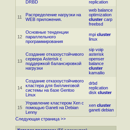
DRBD
replication
web
balance
Распределение нагрузки на
optimization
11
WEB приложения.
cluster
carp
freebsd
Основные тенденции
mpi
cluster
12
параллельного
linux
программирования
sip
voip
Создание отказоустойчивого
asterisk
сервера Asterisk с
openser
13
поддержкой балансировкой
balance
нагрузки
cluster
kamailio
Создание отказоустойчивого
drbd
кластера для биллинговой
14
replication
системы на базе Gentoo
disk
cluster
Linux
Управление кластером Xen с
xen
cluster
15
помощью Ganeti на Debian
ganeti
debian
Lenny
Следующая страница >>