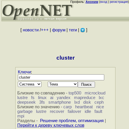
Профиль:
Аноним
(
вход
|
регистрация
)
[
новости
/
+++
|
форум
|
теги
|
]
cluster
Ключи
:
Близкие по совпадению -
top500
microcloud
lustre
fs
linux
ai
yandex
mapreduce
lxc
deepseek
3fs
smartphone
lxd
disk
ceph
Близкие по значению -
carp
heartbeat
nice
garbage
lustre
recover
failover
idle
fault
mpi
Разделы -
Решение проблем, оптимизация
|
Перейти к дереву ключевых слов