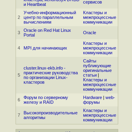
сервисов
и Heartbeat
Учебно-информационный
Кластеры и
2
центр по параллельным
межпроцессные
вычислениям
коммуникации
Oracle on Red Hat Linux
3
Oracle
Portal
Кластеры и
4
MPI для начинающих
межпроцессные
коммуникации
Сайты
публикующие
cluster.linux-ekb.info -
оригинальные
практические руководства
5
статьи
|
по организации Linux-
Кластеры и
кластеров
межпроцессные
коммуникации
Форум по серверному
Hardware
|
web-
6
железу и RAID
форумы
Кластеры и
Высокопроизводительные
7
межпроцессные
алгоритмы
коммуникации