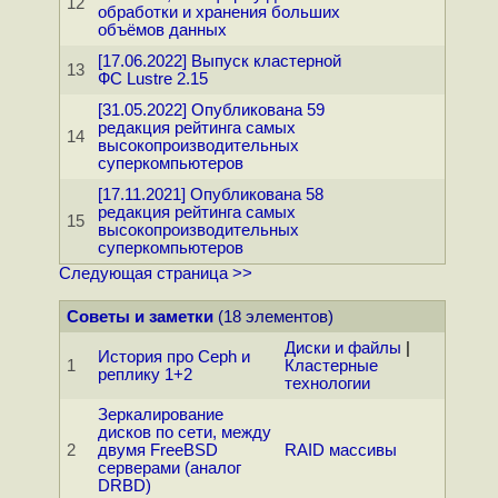
12
обработки и хранения больших
объёмов данных
[17.06.2022] Выпуск кластерной
13
ФС Lustre 2.15
[31.05.2022] Опубликована 59
редакция рейтинга самых
14
высокопроизводительных
суперкомпьютеров
[17.11.2021] Опубликована 58
редакция рейтинга самых
15
высокопроизводительных
суперкомпьютеров
Следующая страница >>
Советы и заметки
(18 элементов)
Диски и файлы
|
История про Ceph и
1
Кластерные
реплику 1+2
технологии
Зеркалирование
дисков по сети, между
2
двумя FreeBSD
RAID массивы
серверами (аналог
DRBD)