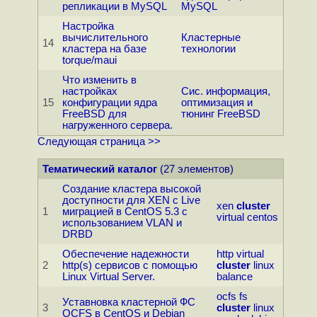
репликации в MySQL
MySQL
Настройка
вычислительного
Кластерные
14
кластера на базе
технологии
torque/maui
Что изменить в
настройках
Сис. информация,
15
конфигурации ядра
оптимизация и
FreeBSD для
тюнинг FreeBSD
нагруженного сервера.
Следующая страница >>
Тематический каталог
(27 элементов)
Создание кластера высокой
доступности для XEN с Live
xen
cluster
1
миграцией в CentOS 5.3 с
virtual
centos
использованием VLAN и
DRBD
Обеспечение надежности
http
virtual
2
http(s) сервисов с помощью
cluster
linux
Linux Virtual Server.
balance
ocfs
fs
Уставновка кластерной ФС
3
cluster
linux
OCFS в CentOS и Debian