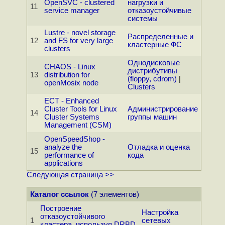
OpenSVC - clustered
нагрузки и
11
service manager
отказоустойчивые
системы
Lustre - novel storage
Распределенные и
12
and FS for very large
кластерные ФС
clusters
Однодисковые
CHAOS - Linux
дистрибутивы
13
distribution for
(floppy, cdrom)
|
openMosix node
Clusters
ECT - Enhanced
Cluster Tools for Linux
Администрирование
14
Cluster Systems
группы машин
Management (CSM)
OpenSpeedShop -
analyze the
Отладка и оценка
15
performance of
кода
applications
Следующая страница >>
Каталог ссылок
(7 элементов)
Построение
Настройка
отказоустойчивого
1
сетевых
кластера, используя DRBD