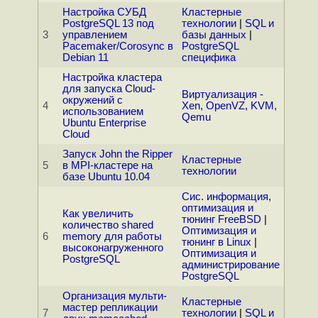
Настройка СУБД
Кластерные
PostgreSQL 13 под
технологии
|
SQL и
3
управлением
базы данных
|
Pacemaker/Corosync в
PostgreSQL
Debian 11
специфика
Настройка кластера
для запуска Cloud-
Виртуализация -
окружений с
4
Xen, OpenVZ, KVM,
использованием
Qemu
Ubuntu Enterprise
Cloud
Запуск John the Ripper
Кластерные
5
в MPI-кластере на
технологии
базе Ubuntu 10.04
Сис. информация,
оптимизация и
Как увеличить
тюнинг FreeBSD
|
количество shared
Оптимизация и
6
memory для работы
тюнинг в Linux
|
высоконагруженного
Оптимизация и
PostgreSQL
администрирование
PostgreSQL
Организация мульти-
Кластерные
мастер репликации
7
технологии
|
SQL и