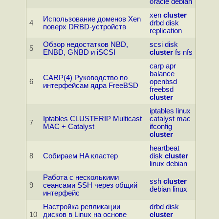
oracle
debian
xen
cluster
Использование доменов Xen
4
drbd
disk
поверх DRBD-устройств
replication
Обзор недостатков NBD,
scsi
disk
5
ENBD, GNBD и iSCSI
cluster
fs
nfs
carp
apr
balance
CARP(4) Руководство по
6
openbsd
интерфейсам ядра FreeBSD
freebsd
cluster
iptables
linux
Iptables CLUSTERIP Multicast
catalyst
mac
7
MAC + Catalyst
ifconfig
cluster
heartbeat
8
Собираем HA кластер
disk
cluster
linux
debian
Работа с несколькими
ssh
cluster
9
сеансами SSH через общий
debian
linux
интерфейс
Настройка репликации
drbd
disk
10
дисков в Linux на основе
cluster