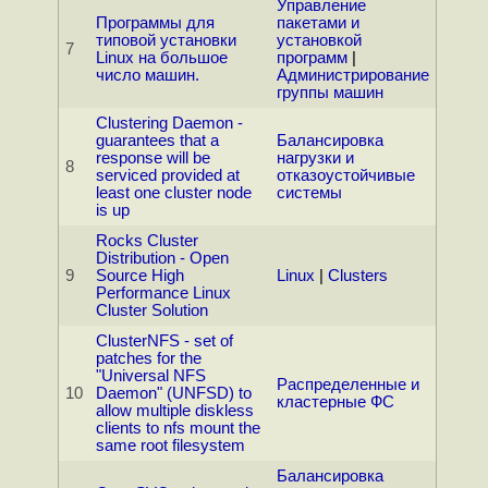
Управление
Программы для
пакетами и
типовой установки
установкой
7
Linux на большое
программ
|
число машин.
Администрирование
группы машин
Clustering Daemon -
guarantees that a
Балансировка
response will be
нагрузки и
8
serviced provided at
отказоустойчивые
least one cluster node
системы
is up
Rocks Cluster
Distribution - Open
9
Source High
Linux
|
Clusters
Performance Linux
Cluster Solution
ClusterNFS - set of
patches for the
"Universal NFS
Распределенные и
10
Daemon" (UNFSD) to
кластерные ФС
allow multiple diskless
clients to nfs mount the
same root filesystem
Балансировка