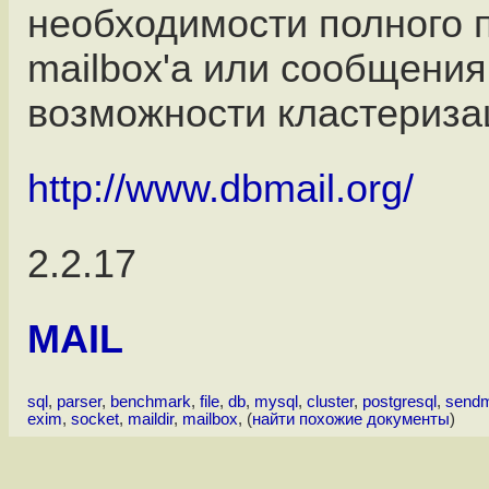
необходимости полного 
mailbox'а или сообщения в
возможности кластериза
http://www.dbmail.org/
2.2.17
MAIL
sql
,
parser
,
benchmark
,
file
,
db
,
mysql
,
cluster
,
postgresql
,
sendm
exim
,
socket
,
maildir
,
mailbox
, (
найти похожие документы
)