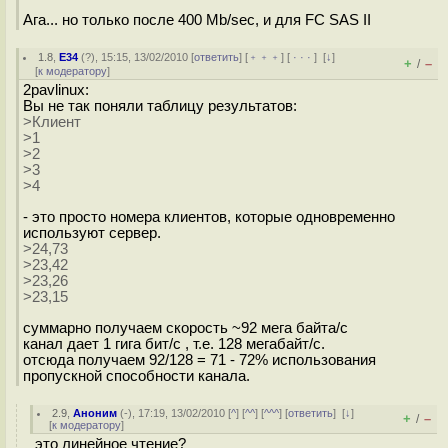
Ага... но только после 400 Mb/sec, и для FC SAS II
1.8
,
E34
(
?
), 15:15, 13/02/2010 [
ответить
] [
﹢﹢﹢
] [
· · ·
]
[
↓
]
+
–
/
[
к модератору
]
2pavlinux:
Вы не так поняли таблицу результатов:
>Клиент
>1
>2
>3
>4
- это просто номера клиентов, которые одновременно
используют сервер.
>24,73
>23,42
>23,26
>23,15
суммарно получаем скорость ~92 мега байта/с
канал дает 1 гига бит/с , т.е. 128 мегабайт/с.
отсюда получаем 92/128 = 71 - 72% использования
пропускной способности канала.
2.9
,
Аноним
(
-
), 17:19, 13/02/2010 [
^
] [
^^
] [
^^^
] [
ответить
]
[
↓
]
+
–
/
[
к модератору
]
это линейное чтение?