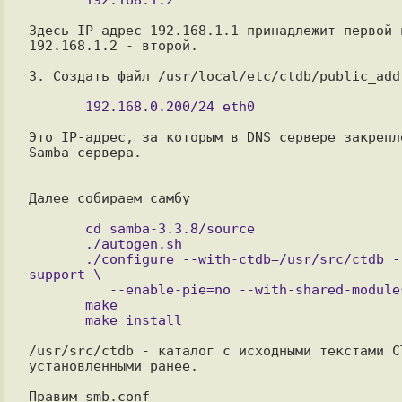
Здесь IP-адрес 192.168.1.1 принадлежит первой н
192.168.1.2 - второй.

3. Создать файл /usr/local/etc/ctdb/public_addr
Это IP-адрес, за которым в DNS сервере закрепле
Samba-сервера.

Далее собираем самбу

       cd samba-3.3.8/source

       ./autogen.sh

       ./configure --with-ctdb=/usr/src/ctdb --with-cluster-
support \

          --enable-pie=no --with-shared-modules=idmap_tdb2

       make

/usr/src/ctdb - каталог с исходными текстами CT
установленными ранее.

Правим smb.conf
