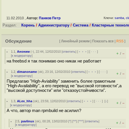
11.02.2010 ,
Автор:
Панков Петр
Ключи:
samba
,
cl
Раздел:
Корень
/
Администратору
/
Система
/
Кластерные технол
Обсуждение
[
Линейный режим
|
Показать все
|
RSS
]
1.1
,
Аноним
(
-
), 22:44, 12/02/2010 [
ответить
] [
﹢﹢﹢
] [
· · ·
]
+
–
/
[
к модератору
]
на freebsd я так понимаю оно никак не работает
1.2
,
dimanoname
(
ok
), 23:16, 12/02/2010 [
ответить
] [
﹢﹢﹢
] [
· · ·
]
+
–
/
[
к модератору
]
Предлагаю "High-Aviability" заменить более грамотным
"High-Availability", а его перевод не "высокой готовности",а
"высокой доступности" или "отказоустойчивости".
1.3
,
ALex_hha
(
ok
), 23:59, 12/02/2010 [
ответить
] [
﹢﹢﹢
] [
· · ·
]
[
↓
]
+
–
/
[
к модератору
]
А что, автор man rpmbuild не асилил?
2.5
,
pavlinux
(
ok
), 00:28, 13/02/2010 [
^
] [
^^
] [
^^^
] [
ответить
]
+
–
/
[
к модератору
]