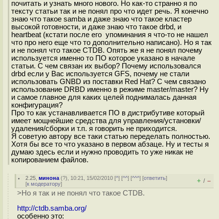
почитать и узнать много нового. Но как-то странно я по
тексту статьи так и не понял про что идет речь. Я конечно
знаю что такое samba и даже знаю что такое кластер
высокой готовности, и даже знаю что такое drbd, и
heartbeat (кстати после его упоминания я что-то не нашел
что про него еще что то дополнительно написано). Но я так
и не понял что такое CTDB. Опять же я не понял почему
используется именно то ПО которое указано в начале
статьи. С чем связан их выбор? Почему использовался
drbd если у Вас используется GFS, почему не стали
использовать GNBD из поставки Red Hat? С чем связано
использование DRBD именно в режиме master/master? Ну
и самое главное для каких целей поднималась данная
конфигурация?
Про то как устанавливается ПО в дистрибутиве который
имеет мощнейшие средства для управления/установки/
удаления/сборки и т.п. я говорить не приходится.
Я советую автору все таки статью переделать полностью.
Хотя бы все то что указано в первом абзаце. Ну и тесты я
думаю здесь если и нужно проводить то уже никак не
копированием файлов.
2.25
,
минона
(
?
), 10:21, 15/02/2010 [
^
] [
^^
] [
^^^
] [
ответить
]
+
–
/
[
к модератору
]
>Но я так и не понял что такое CTDB.
http://ctdb.samba.org/
особенно это: