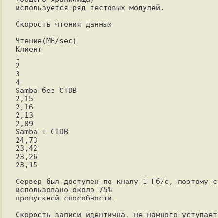
используется ряд тестовых модулей.

Скорость чтения данных

Чтение(MB/sec)

Клиент

1

2

3

4

Samba без CTDB

2,15

2,16

2,13

2,09

Samba + CTDB

24,73

23,42

23,26

23,15

Сервер был доступен по кналу 1 Гб/с, поэтому су
использовано около 75%

пропускной способности.

Скорость записи идентична, не намного уступает,