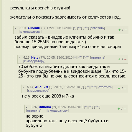
результаты dbench в студию!
желательно показать зависимость от количества нод.
3.10
,
Аноним
(
-
), 17:21, 13/02/2010 [
^
] [
^^
] [
^^^
] [
ответить
]
+
–
/
[
к модератору
]
забыл сказать - виндовые клиенты обычно и так
больше 15-25МБ на нос не дают :-)
посему приведенный "бенчмарк" ни о чем не говорит
4.13
,
Hety
(
??
), 20:05, 13/02/2010 [
^
] [
^^
] [
^^^
] [
ответить
]
+
–
/
[
к модератору
]
70 мб/сек на гигабите делает как винда так и
бубунта подрубленные к виндовой шаре. Так что 15-
25 - это как бы не очень соотносится с реальностью.
5.14
,
Аноним
(
-
), 20:39, 13/02/2010 [
^
] [
^^
] [
^^^
] [
ответить
]
+
–
/
[
к модератору
]
не у всех еще 2008 и 7-ка
6.26
,
минона
(
?
), 10:26, 15/02/2010 [
^
] [
^^
] [
^^^
]
+
–
/
[
ответить
]
[
к модератору
]
не верно.
правильно так - не у всех ещё бубунта и
бубунта.