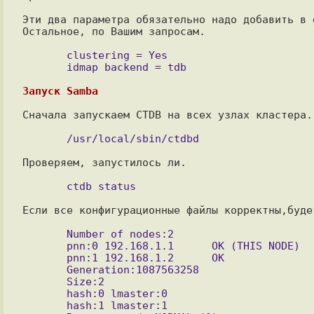
Эти два параметра обязательно надо добавить в g
Остальное, по Вашим запросам.

       clustering = Yes

Запуск Samba
Сначала запускаем CTDB на всех узлах кластера.

Проверяем, запустилось ли.

Если все конфигурационные файлы корректны,будет
       Number of nodes:2

       pnn:0 192.168.1.1      OK (THIS NODE)

       pnn:1 192.168.1.2      OK

       Generation:1087563258

       Size:2

       hash:0 lmaster:0

       hash:1 lmaster:1
