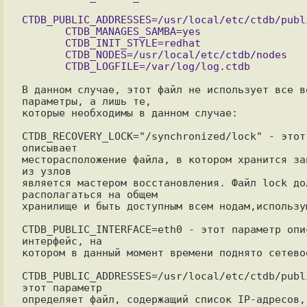
CTDB_PUBLIC_ADDRESSES=/usr/local/etc/ctdb/publi
       CTDB_MANAGES_SAMBA=yes

       CTDB_INIT_STYLE=redhat

       CTDB_NODES=/usr/local/etc/ctdb/nodes

В данном случае, этот файл не использует все во
параметры, а лишь те,

которые необходимы в данном случае:

CTDB_RECOVERY_LOCK="/synchronized/lock" - этот 
описывает

месторасположение файла, в котором хранится за
из узлов

является мастером восстановления. Файл lock дол
располагаться на общем

хранилище и быть доступным всем нодам,использую
CTDB_PUBLIC_INTERFACE=eth0 - этот параметр опис
интерфейс, на

котором в данный момент времени поднято сетевое
CTDB_PUBLIC_ADDRESSES=/usr/local/etc/ctdb/publi
этот параметр

определяет файл, содержащий список IP-адресов, 