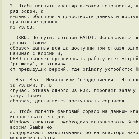
2. Чтобы поднять кластер высокой готовности, не
ряд задач, а

именно, обеспечить целостность данных и доступн
при отказе одного

из узлов.

- DRBD. По сути, сетевой RAID1. Используется дл
данных. Таким

образом данные всегда доступны при отказе одног
Начиная с версии 8,

DRBD позволяет организовать работу всех устройс
"primary", в отличае

от предыдущих версий, где primary устройство б
- HeartBeat. Механизизм "сердцебиения". Эта слу
за узлами, и, в

случае, отказа одного из них, передает задачу 
узлу. Таким

образом, достигается доступность сервисов.

3. Чтобы поднять файловый сервер на данном клас
использовать его для

Windows-клиентов, необходимо использовать Samba
версия Samba не

поддерживает развертывание её на кластере из-за
механизма работы.
