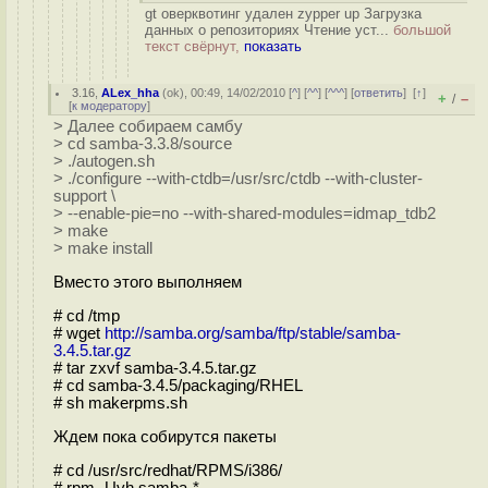
gt оверквотинг удален zypper up Загрузка
данных о репозиториях Чтение уст...
большой
текст свёрнут,
показать
3.16
,
ALex_hha
(
ok
), 00:49, 14/02/2010 [
^
] [
^^
] [
^^^
] [
ответить
]
[
↑
]
+
–
/
[
к модератору
]
> Далее собираем самбу
> cd samba-3.3.8/source
> ./autogen.sh
> ./configure --with-ctdb=/usr/src/ctdb --with-cluster-
support \
> --enable-pie=no --with-shared-modules=idmap_tdb2
> make
> make install
Вместо этого выполняем
# cd /tmp
# wget
http://samba.org/samba/ftp/stable/samba-
3.4.5.tar.gz
# tar zxvf samba-3.4.5.tar.gz
# cd samba-3.4.5/packaging/RHEL
# sh makerpms.sh
Ждем пока собирутся пакеты
# cd /usr/src/redhat/RPMS/i386/
# rpm -Uvh samba-*