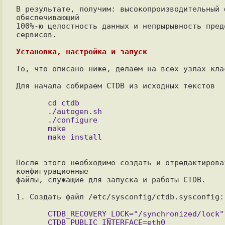
В результате, получим: высокопроизводительный ф
обеспечивающий

100%-ю целостность данных и непрырывность предо
сервисов.

Установка, настройка и запуск
То, что описано ниже, делаем на всех узлах клас
Для начала собираем CTDB из исходных текстов

       cd ctdb

       ./autogen.sh

       ./configure

       make

После этого необходимо создать и отредактироват
конфигурационные

файлы, служащие для запуска и работы CTDB.

1. Создать файл /etc/sysconfig/ctdb.sysconfig:

       CTDB_RECOVERY_LOCK="/synchronized/lock"

       CTDB_PUBLIC_INTERFACE=eth0
