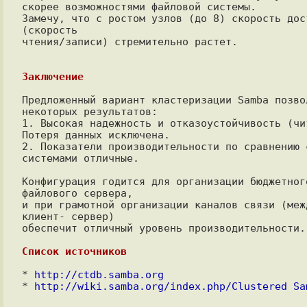
скорее возможностями файловой системы.

Замечу, что с ростом узлов (до 8) скорость дост
(скорость

чтения/записи) стремительно растет.

Заключение
Предложенный вариант кластеризации Samba позвол
некоторых результатов:

1. Высокая надежность и отказоустойчивость (чит
Потеря данных исключена.

2. Показатели производительности по сравнению с
системами отличные.

Конфигурация годится для организации бюджетного
файлового сервера,

и при грамотной организации каналов связи (межд
клиент- сервер)

обеспечит отличный уровень производительности.

Список источников
* 
http://ctdb.samba.org
* 
http://wiki.samba.org/index.php/Clustered_Sa