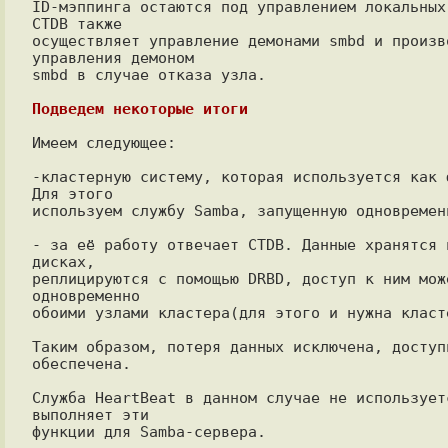
ID-мэппинга остаются под управлением локальных 
CTDB также

осуществляет управление демонами smbd и произво
управления демоном

smbd в случае отказа узла.

Подведем некоторые итоги
Имеем следующее:

-кластерную систему, которая используется как ф
Для этого

используем службу Samba, запущенную одновременн
- за её работу отвечает CTDB. Данные хранятся н
дисках,

реплицируются с помощью DRBD, доступ к ним мож
одновременно

обоими узлами кластера(для этого и нужна класт
Таким образом, потеря данных исключена, доступн
обеспечена.

Служба HeartBeat в данном случае не используетс
выполняет эти

функции для Samba-сервера.
