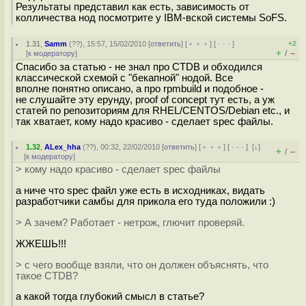
Результаты представил как есть, зависимость от
колличества нод посмотрите у IBM-вской системы SoFS.
1.31
,
Samm
(
??
), 15:57, 15/02/2010 [
ответить
] [
﹢﹢﹢
] [
· · ·
]
+2
+
–
/
[
к модератору
]
Спасибо за статью - не знал про CTDB и обходился
классической схемой с "бекапной" нодой. Все
вполне понятно описано, а про rpmbuild и подобное -
не слушайте эту ерунду, proof of concept тут есть, а уж
статей по репозиториям для RHEL/CENTOS/Debian etc., и
так хватает, кому надо красиво - сделает spec файлы.
1.32
,
ALex_hha
(
??
), 00:32, 22/02/2010 [
ответить
] [
﹢﹢﹢
] [
· · ·
]
[
↓
]
+
–
/
[
к модератору
]
> кому надо красиво - сделает spec файлы
а ниче что spec файл уже есть в исходниках, видать
разработчики самбы для прикола его туда положили :)
> А зачем? Работает - нетрож, глючит проверяй.
ЖЖЕШЬ!!!
> с чего вообще взяли, что он должен объяснять, что
такое CTDB?
а какой тогда глубокий смысл в статье?