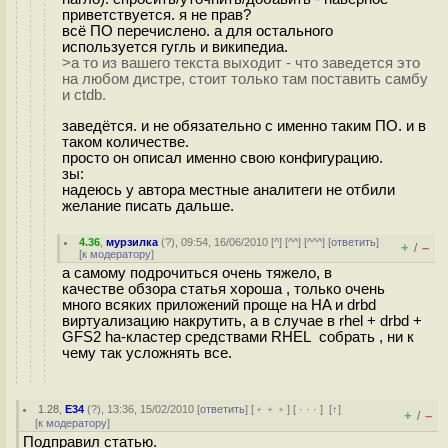
приветствуется. я не прав?
всё ПО перечислено. а для остального
используется гугль и википедиа.
>а то из вашего текста выходит - что заведется это
на любом дистре, стоит только там поставить самбу
и ctdb.
заведётся. и не обязательно с именно таким ПО. и в
таком количестве.
просто он описал именно свою конфигурацию.
зы:
надеюсь у автора местные аналитеги не отбили
желание писать дальше.
4.36
,
мурзилка
(
?
), 09:54, 16/06/2010 [
^
] [
^^
] [
^^^
] [
ответить
]
+
–
/
[
к модератору
]
а самому подрочиться очень тяжело, в
качестве обзора статья хороша , только очень
много всяких приложений проще на HA и drbd
виртуализацию накрутить, а в случае в rhel + drbd +
GFS2 ha-кластер средствами RHEL собрать , ни к
чему так усложнять все.
1.28
,
E34
(
?
), 13:36, 15/02/2010 [
ответить
] [
﹢﹢﹢
] [
· · ·
]
[
↑
]
+
–
/
[
к модератору
]
Подправил статью.