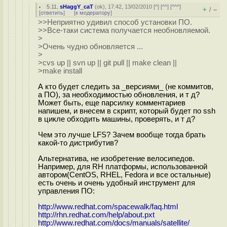
5.11
,
sHaggY_caT
(
ok
), 17:42, 13/02/2010 [
^
] [
^^
] [
^^^
]
+
–
/
[
ответить
]
[
к модератору
]
>>Неприятно удивил способ установки ПО.
>>Все-таки система получается необновляемой.
>
>Очень чудно обновляется ...
>
>cvs up || svn up || git pull || make clean ||
>make install
А кто будет следить за _версиями_ (не коммитов,
а ПО), за необходимостью обновления, и т д?
Может быть, еще парсилку комментариев
напишем, и внесем в скрипт, который будет по ssh
в цикле обходить машины, проверять, и т д?
Чем это лучше LFS? Зачем вообще тогда брать
какой-то дистрибутив?
Альтернатива, не изобретение велосипедов.
Например, для RH платформы, использованной
автором(CentOS, RHEL, Fedora и все остальные)
есть очень и очень удобный инструмент для
управления ПО:
http://www.redhat.com/spacewalk/faq.html
http://rhn.redhat.com/help/about.pxt
http://www.redhat.com/docs/manuals/satellite/