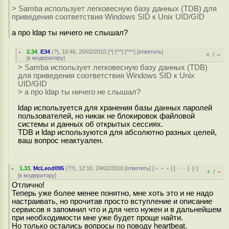
> Samba использует легковесную базу данных (TDB) для
приведения соответствия Windows SID к Unix UID/GID
а про ldap ты ничего не слышал?
2.34
,
E34
(
?
), 10:46, 25/02/2010 [
^
] [
^^
] [
^^^
] [
ответить
]
+
–
/
[
к модератору
]
> Samba использует легковесную базу данных (TDB)
для приведения соответствия Windows SID к Unix
UID/GID
> а про ldap ты ничего не слышал?
ldap используется для хранения базы данных паролей
пользователей, но никак не блокировок файловой
системы и данных об открытых сессиях.
TDB и ldap используются для абсолютно разных целей,
ваш вопрос неактуален.
1.33
,
McLeod095
(
??
), 12:10, 24/02/2010 [
ответить
] [
﹢﹢﹢
] [
· · ·
]
[
↑
]
+
–
/
[
к модератору
]
Отлично!
Теперь уже более менее понятно, мне хоть это и не надо
настраивать, но прочитав просто вступление и описание
сервисов я запомнил что и для чего нужен и в дальнейшем
при необходимости мне уже будет проще найти.
Но только остались вопросы по поводу heartbeat.