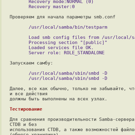
       Recovery mode:NORMAL (0)

Проверяем для начала параметры smb.conf

       Load smb config files from /usr/local/samba/etc/smb.conf

       Processing section "[public]"

       Loaded services file OK.

Запускаем самбу:

       /usr/local/samba/sbin/smbd -D

Далее, все как обычно, только не забывайте, чт
и все действия

должны быть выполнены на всех узлах.

Тестирование
Для сравнения производительности Samba-сервера
CTDB и без

использования CTDB, а также возможностей файлов
(общего хранилища)
