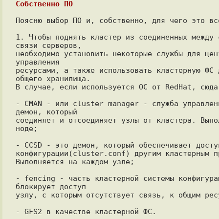
Собственно ПО
Поясню выбор ПО и, собственно, для чего это все
1. Чтобы поднять кластер из соединенных между с
связи серверов,

необходимо установить некоторые службы для цент
управления

ресурсами, а также использовать кластерную ФС д
общего хранилища.

В случае, если используется ОС от RedHat, сюда 
- CMAN - или cluster manager - служба управлени
демон, который

соединяет и отсоединяет узлы от кластера. Выпо
ноде;

- CCSD - это демон, который обеспечивает доступ
конфигурации(cluster.conf) другим кластерным пр
Выполняется на каждом узле;

- fencing - часть кластерной системы конфигурац
блокирует доступ

узлу, с которым отсутствует связь, к общим ресу
- GFS2 в качестве кластерной ФС.
