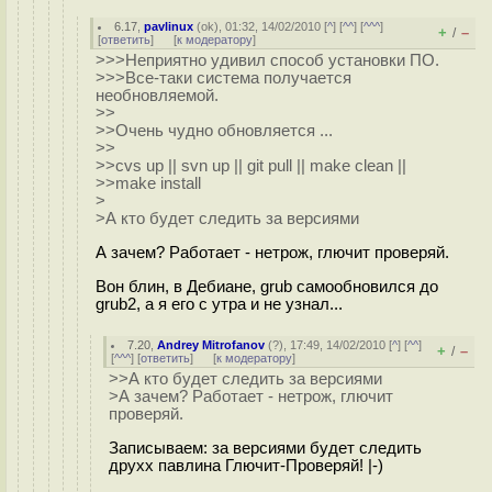
6.17
,
pavlinux
(
ok
), 01:32, 14/02/2010 [
^
] [
^^
] [
^^^
]
+
–
/
[
ответить
]
[
к модератору
]
>>>Неприятно удивил способ установки ПО.
>>>Все-таки система получается
необновляемой.
>>
>>Очень чудно обновляется ...
>>
>>cvs up || svn up || git pull || make clean ||
>>make install
>
>А кто будет следить за версиями
А зачем? Работает - нетрож, глючит проверяй.
Вон блин, в Дебиане, grub самообновился до
grub2, а я его с утра и не узнал...
7.20
,
Andrey Mitrofanov
(
?
), 17:49, 14/02/2010 [
^
] [
^^
]
+
–
/
[
^^^
] [
ответить
]
[
к модератору
]
>>А кто будет следить за версиями
>А зачем? Работает - нетрож, глючит
проверяй.
Записываем: за версиями будет следить
друхх павлина Глючит-Проверяй! |-)