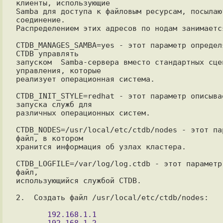
клиенты, использующие

Samba для доступа к файловым ресурсам, посылают
соединение.

Распределением этих адресов по нодам занимается
CTDB_MANAGES_SAMBA=yes - этот параметр определя
CTDB управлять

запуском  Samba-сервера вместо стандартных сцен
управления, которые

реализует операционная система.

CTDB_INIT_STYLE=redhat - этот параметр описывае
запуска служб для

различных операционных систем.

CTDB_NODES=/usr/local/etc/ctdb/nodes - этот па
файл, в котором

хранится информация об узлах кластера.

CTDB_LOGFILE=/var/log/log.ctdb - этот параметр оп
файл,

использующийся службой CTDB.

2.  Создать файл /usr/local/etc/ctdb/nodes:

       192.168.1.1
