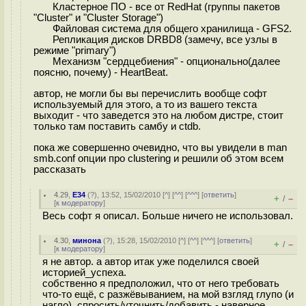
Кластерное ПО - все от RedHat (группы пакетов
"Cluster" и "Cluster Storage")
Файловая система для общего хранилища - GFS2.
Репликация дисков DRBD8 (замечу, все узлы в
режиме "primary")
Механизм "сердцебиения" - опционально(далее
поясню, почему) - HeartBeat.
автор, не могли бы вы перечислить вообще софт
используемый для этого, а то из вашего текста
выходит - что заведется это на любом дистре, стоит
только там поставить самбу и ctdb.
пока же совершенно очевидно, что вы увидели в man
smb.conf опции про clustering и решили об этом всем
рассказать
4.29
,
E34
(
?
), 13:52, 15/02/2010 [
^
] [
^^
] [
^^^
] [
ответить
]
+
–
/
[
к модератору
]
Весь софт я описал. Больше ничего не использовал.
4.30
,
минона
(
?
), 15:28, 15/02/2010 [
^
] [
^^
] [
^^^
] [
ответить
]
+
–
/
[
к модератору
]
я не автор. а автор итак уже поделился своей
историей_успеха.
собственно я предположил, что от него требовать
что-то ещё, с разжёвыванием, на мой взгляд глупо (и
нагло). спросить/уточнить/добавить - наверное