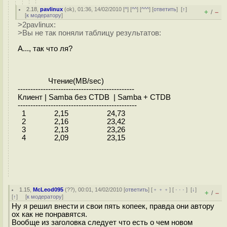
2.18
,
pavlinux
(
ok
), 01:36, 14/02/2010 [
^
] [
^^
] [
^^^
] [
ответить
]
[
↑
]
+
–
/
[
к модератору
]
>2pavlinux:
>Вы не так поняли таблицу результатов:
А..., так что ля?
Чтение(MB/sec)
----------------------------------------------
Клиент | Samba без CTDB | Samba + CTDB
-----------------------------------------------
1 2,15 24,73
2 2,16 23,42
3 2,13 23,26
4 2,09 23,15
1.15
,
McLeod095
(
??
), 00:01, 14/02/2010 [
ответить
] [
﹢﹢﹢
] [
· · ·
]
[
↓
]
+
–
/
[
↑
] [
к модератору
]
Ну я решил внести и свои пять копеек, правда они автору
ох как не понравятся.
Вообще из заголовка следует что есть о чем новом