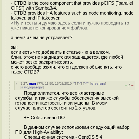
- CTDB is the core component that provides pCIFS ("parallel
CIFS") with Samba3/4.
- CTDB provides HA features such as node monitoring, node
failover, and IP takeover.
>Ну и тесты я думаю здесь если и нужно проводить то
уже никак не копированием файлов.
а чем? и чем не устраивает?
зы:
если есть что добавить к статье - ю а велком.
блин, этож не кандидатская защищается, где любой
может резко раскритиковать.
с чего вообще взяли, что он должен объяснять, что
такое CTDB?
3.27
,
man
(
??
), 11:50, 15/02/2010 [
^
] [
^^
] [
^^^
] [
ответить
]
+
–
/
[
к модератору
]
Предполагается, что все кластерные
службы, а так же службы обеспечения высокой
готовности настроены и запущены. В моем
случае, кластер состоит из 2-х узлов.
++ Собственно ПО
В данном случае использован следующий набор
ПО для High-Aviability:
Операционная система - CentOS 5.4