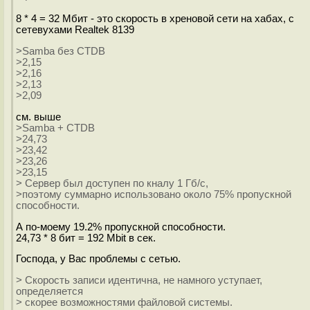
8 * 4 = 32 Мбит - это скорость в хреновой сети на хабах, с
сетевухами Realtek 8139
>Samba без CTDB
>2,15
>2,16
>2,13
>2,09
см. выше
>Samba + CTDB
>24,73
>23,42
>23,26
>23,15
> Сервер был доступен по кналу 1 Гб/с,
>поэтому суммарно использовано около 75% пропускной
способности.
А по-моему 19.2% пропускной способности.
24,73 * 8 бит = 192 Mbit в сек.
Господа, у Вас проблемы с сетью.
> Скорость записи идентична, не намного уступает,
определяется
> скорее возможностями файловой системы.