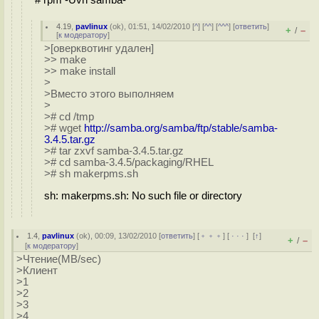
4.19
,
pavlinux
(
ok
), 01:51, 14/02/2010 [
^
] [
^^
] [
^^^
] [
ответить
]
+
–
/
[
к модератору
]
>[оверквотинг удален]
>> make
>> make install
>
>Вместо этого выполняем
>
># cd /tmp
># wget
http://samba.org/samba/ftp/stable/samba-
3.4.5.tar.gz
># tar zxvf samba-3.4.5.tar.gz
># cd samba-3.4.5/packaging/RHEL
># sh makerpms.sh
sh: makerpms.sh: No such file or directory
1.4
,
pavlinux
(
ok
), 00:09, 13/02/2010 [
ответить
] [
﹢﹢﹢
] [
· · ·
]
[
↑
]
+
–
/
[
к модератору
]
>Чтение(MB/sec)
>Клиент
>1
>2
>3
>4