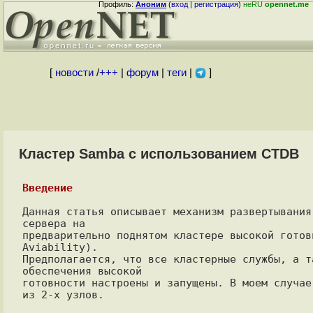
Профиль:
Аноним
(
вход
|
регистрация
)
неRU
opennet.me
[
новости
/
+++
|
форум
|
теги
|
]
Кластер Samba с использованием CTDB
Введение
Данная статья описывает механизм развертывания 
сервера на

предварительно поднятом кластере высокой готов
Aviability).

Предполагается, что все кластерные службы, а та
обеспечения высокой

готовности настроены и запущены. В моем случае
из 2-х узлов.
