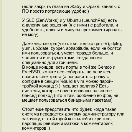
(если закрыть глаза на Жабу и Оракл, каналы с
ПО просто потрясающе удобно!)
У SLE (ZenWorks) и у Ubuntu (LaunchPad) есть
аналогичные решения (я с ними не работала, и
удобность, плюсы и минусы прокомментировать
не могу)
Даже чистые rpm(что стоит только rpm -V), dpkg,
yum, up2date, zypper, apt/aptitude, если не боятся
ими пользоваться, умеют гораздо больше, и
являются инструментами, созданными
специально для этой цели.
В конце концов, есть порты в той же Gentoo и
FreeBSD, хотите все собирать, но ленитесь
править спек rpm-а (а поправить строчку с
configure в секции %build в vim можно парой-
тройкой команд :) ), мешает религия? Есть
системы, которые ориентированы на source-
бэйсед подход (что и там, особенно во фре, не
мешает пользоваться бинарными пакетами)
Стоит еще представить что будет, когда такая
система передается другому администратору или
закачику, с этой горой костылей и скриптов,
парсящих ревизии и матюки в комментариях
коммитеров :)