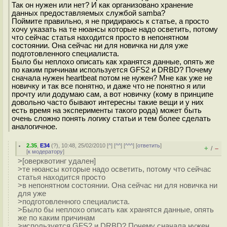
Так он нужен или нет? И как организовано хранение
данных предоставляемых службой samba?
Поймите правильно, я не придираюсь к статье, а просто
хочу указать на те нюансы которые надо осветить, потому
что сейчас статья находится просто в непонятном
состоянии. Она сейчас ни для новичка ни для уже
подготовленного специалиста.
Было бы неплохо описать как хранятся данные, опять же
по каким причинам используется GFS2 и DRBD? Почему
сначала нужен heartbeat потом не нужен? Мне как уже не
новичку и так все понятно, и даже что не понятно я или
прочту или додумаю сам, а вот новичку (кому в принципе
довольно часто бывают интересны такие вещи и у них
есть время на эксперименты такого рода) может быть
очень сложно понять логику статьи и тем более сделать
аналогичное.
2.35
,
E34
(
?
), 10:48, 25/02/2010 [
^
] [
^^
] [
^^^
] [
ответить
]
+
–
/
[
к модератору
]
>[оверквотинг удален]
>те нюансы которые надо осветить, потому что сейчас
статья находится просто
>в непонятном состоянии. Она сейчас ни для новичка ни
для уже
>подготовленного специалиста.
>Было бы неплохо описать как хранятся данные, опять
же по каким причинам
>используется GFS2 и DRBD? Почему сначала нужен