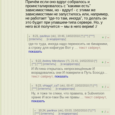
Причём если оно вдруг собралось и
проинсталировалось с "какими есть"
зависимостями, но - вдруг! - с этими же
зависимостями не запустилось или, например,
не работает "где-то там, иногда", то делать он
это будет при упавшем-типа сервере. Но, у
него всё получится -- мы в него верим! :/
8.21
,
pavlinux
(
ok
), 19:46, 14/02/2010 [
^
] [
^^
] [
^^^
]
+
–
/
[
ответить
]
[
к модератору
]
где-то туда, иногда надо переносить не бинарники,
а строку для кофигуре Вот у ...
текст свёрнут,
показать
9.22
,
Andrey Mitrofanov
(
?
), 21:41, 14/02/2010 [
^
]
+
–
/
[
^^
] [
^^^
] [
ответить
]
[
к модератору
]
И Истина открылась непросвещённым И
возрадовались они И поверили в Путь Бээсдэ...
текст свёрнут,
показать
9.23
,
sHaggY_caT
(
ok
), 00:47, 15/02/2010 [
^
] [
^^
]
+
–
/
[
^^^
] [
ответить
]
[
к модератору
]
Ну, я тоже те спеки, что правила, в Subversion
храню И все-таки Вы не правы ...
текст свёрнут,
показать
10.24
,
pavlinux
(
ok
), 03:03, 15/02/2010 [
^
] [
^^
]
+
–
/
[
^^^
] [
ответить
]
[
к модератору
]