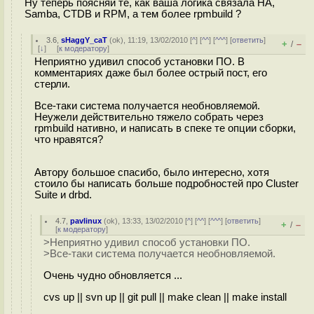
Ну теперь поясняй те, как ваша логика связала HA,
Samba, CTDB и RPM, а тем более rpmbuild ?
3.6
,
sHaggY_caT
(
ok
), 11:19, 13/02/2010 [
^
] [
^^
] [
^^^
] [
ответить
]
+
–
/
[
↓
] [
к модератору
]
Неприятно удивил способ установки ПО. В
комментариях даже был более острый пост, его
стерли.
Все-таки система получается необновляемой.
Неужели действительно тяжело собрать через
rpmbuild нативно, и написать в спеке те опции сборки,
что нравятся?
Автору большое спасибо, было интересно, хотя
стоило бы написать больше подробностей про Cluster
Suite и drbd.
4.7
,
pavlinux
(
ok
), 13:33, 13/02/2010 [
^
] [
^^
] [
^^^
] [
ответить
]
+
–
/
[
к модератору
]
>Неприятно удивил способ установки ПО.
>Все-таки система получается необновляемой.
Очень чудно обновляется ...
cvs up || svn up || git pull || make clean || make install