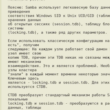
Поясню: Samba использует легковесную базу данны
приведения

соответствия Windows SID к Unix UID/GID (таблиц
хранения данных

об открытых сессиях (session.tdb), таблицу блок
системы

(locking.tdb), а также ряд других параметров.

Если использовать классическую конфигурацию на 
есть", получим

следующее: На каждом узле работает свой демон s
узел имеет свою

копию TDB, причем эти TDB никак не связаны межд
имеют механизма

взаимодействия. Это и является проблемой. Необ
узлы кластера

"знали" в каждый момент времени некоторые знач
Ключевым здесь

является - locking.tdb и session.tdb. Для этих 
используется CTDB.

CTDB преобразует стандартный механизм работы Sa
локальные

locking.tdb и session.tdb - преобразуются в ра
данных, таблицы
