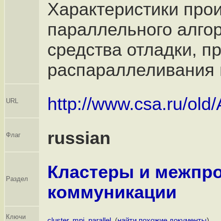
Характеристики про
параллельного алгор
средства отладки, 
распараллеливания 
http://www.csa.ru/old/A
URL
russian
Флаг
Кластеры и межпр
Раздел
коммуникации
Ключи
cluster
,
mpi
,
parallel
, (
найти похожие документы
)