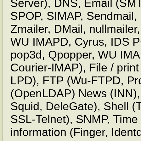
Server), DNS, Email (SM
SPOP, SIMAP, Sendmail, P
Zmailer, DMail, nullmailer
WU IMAPD, Cyrus, IDS 
pop3d, Qpopper, WU IMA
Courier-IMAP), File / pri
LPD), FTP (Wu-FTPD, P
(OpenLDAP) News (INN), 
Squid, DeleGate), Shell (
SSL-Telnet), SNMP, Time
information (Finger, Ide