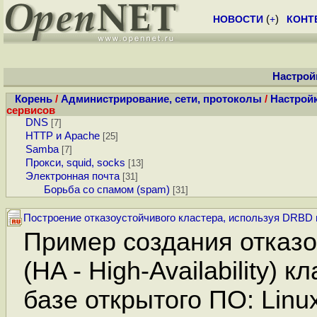
НОВОСТИ
(
+
)
КОНТ
Настрой
Корень
/
Администрирование, сети, протоколы
/
Настройк
сервисов
DNS
[7]
HTTP и Apache
[25]
Samba
[7]
Прокси, squid, socks
[13]
Электронная почта
[31]
Борьба со спамом (spam)
[31]
Построение отказоустойчивого кластера, используя DRBD и
Пример создания отказо
(HA - High-Availability) к
базе открытого ПО: Linu