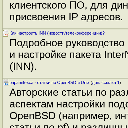
клиентского ПО, для ди
присвоения IP адресов.
Как настроить INN (новости/телеконференции)?
Подробное руководство 
и настройке пакета Inte
(INN).
papamike.ca - статьи по OpenBSD и Unix
(
доп. ссылка 1
)
Авторские статьи по ра
аспектам настройки под
OpenBSD (например, ин
статьи по pf) и различны