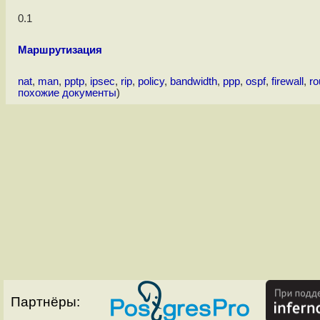
0.1
Маршрутизация
nat
,
man
,
pptp
,
ipsec
,
rip
,
policy
,
bandwidth
,
ppp
,
ospf
,
firewall
,
ro
похожие документы
)
Партнёры: