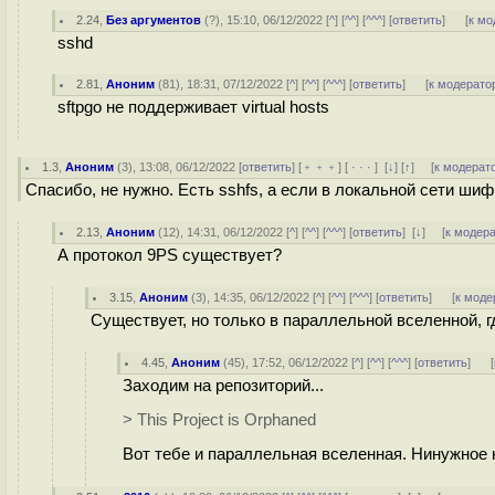
2.24
,
Без аргументов
(
?
), 15:10, 06/12/2022 [
^
] [
^^
] [
^^^
] [
ответить
]
[
к мо
sshd
2.81
,
Аноним
(
81
), 18:31, 07/12/2022 [
^
] [
^^
] [
^^^
] [
ответить
]
[
к модерато
sftpgo не поддерживает virtual hosts
1.3
,
Аноним
(
3
), 13:08, 06/12/2022 [
ответить
] [
﹢﹢﹢
] [
· · ·
]
[
↓
] [
↑
] [
к модерат
Спасибо, не нужно. Есть sshfs, а если в локальной сети ши
2.13
,
Аноним
(
12
), 14:31, 06/12/2022 [
^
] [
^^
] [
^^^
] [
ответить
]
[
↓
] [
к модер
А протокол 9PS существует?
3.15
,
Аноним
(
3
), 14:35, 06/12/2022 [
^
] [
^^
] [
^^^
] [
ответить
]
[
к моде
Существует, но только в параллельной вселенной, гд
4.45
,
Аноним
(
45
), 17:52, 06/12/2022 [
^
] [
^^
] [
^^^
] [
ответить
]
[
Заходим на репозиторий...
> This Project is Orphaned
Вот тебе и параллельная вселенная. Нинужное 