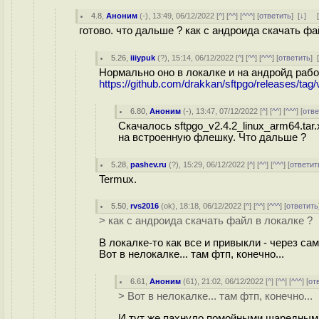
4.8
,
Аноним
(
-
), 13:49, 06/12/2022 [
^
] [
^^
] [
^^^
] [
ответить
]
[
↓
] 
готово. что дальше ? как с андроида скачать фа
5.26
,
iiiypuk
(
?
), 15:14, 06/12/2022 [
^
] [
^^
] [
^^^
] [
ответить
]
Нормально оно в локалке и на андройд рабо
https://github.com/drakkan/sftpgo/releases/tag/
6.80
,
Аноним
(
-
), 13:47, 07/12/2022 [
^
] [
^^
] [
^^^
] [
отве
Скачалось sftpgo_v2.4.2_linux_arm64.tar.
на встроенную флешку. Что дальше ?
5.28
,
pashev.ru
(
?
), 15:29, 06/12/2022 [
^
] [
^^
] [
^^^
] [
ответит
Termux.
5.50
,
rvs2016
(
ok
), 18:18, 06/12/2022 [
^
] [
^^
] [
^^^
] [
ответить
> как с андроида скачать файл в локалке ?
В локалке-то как все и привыкли - через сам
Вот в нелокалке... там фтп, конечно...
6.61
,
Аноним
(
61
), 21:02, 06/12/2022 [
^
] [
^^
] [
^^^
] [
от
> Вот в нелокалке... там фтп, конечно...
И тут же пахнуло помойными шаредными 