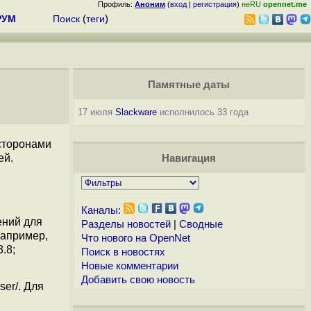
Профиль:
Аноним
(
вход
|
регистрация
)
неRU
opennet.me
РУМ
Поиск
(
теги
)
Памятные даты
17 июля
Slackware
исполнилось 33 года
сторонами
ей.
Навигация
Каналы:
ений для
Разделы новостей
|
Сводные
Например,
Что нового на OpenNet
.8;
Поиск в новостях
Новые комментарии
Добавить свою новость
er/. Для