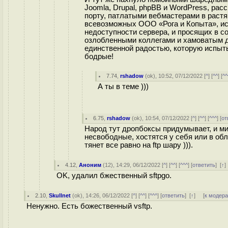
Joomla, Drupal, phpBB и WordPress, ра
порту, патлатыми вебмастерами в раст
всевозможных ООО «Рога и Копыта», ис
недоступности сервера, и просящих в с
озлобленными коллегами и хамоватым д
единственной радостью, которую испыты
бодрые!
7.74
,
rshadow
(
ok
), 10:52, 07/12/2022 [
^
] [
^^
] [
^^
А ты в теме )))
6.75
,
rshadow
(
ok
), 10:54, 07/12/2022 [
^
] [
^^
] [
^^^
] [
от
Народ тут дропбоксы придумывает, и ми
несвободные, хостятся у себя или в обл
тянет все равно на ftp шару ))).
4.12
,
Аноним
(
12
), 14:29, 06/12/2022 [
^
] [
^^
] [
^^^
] [
ответить
]
[
↑
OK, удалил бжественный sftpgo.
2.10
,
Skullnet
(
ok
), 14:26, 06/12/2022 [
^
] [
^^
] [
^^^
] [
ответить
]
[
↑
] [
к модер
Ненужно. Есть божественный vsftp.