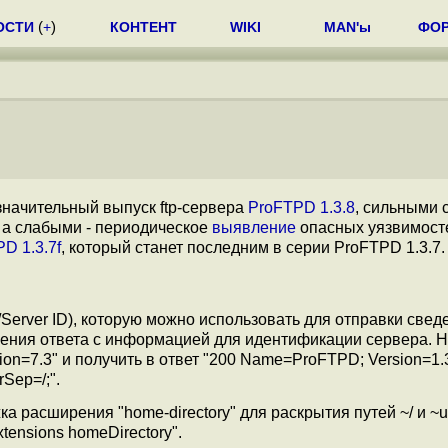
ОСТИ
(
+
)
КОНТЕНТ
WIKI
MAN'ы
ФО
начительный выпуск ftp-сервера
ProFTPD 1.3.8
, сильными 
 а слабыми - периодическое
выявление
опасных уязвимост
D 1.3.7f
, который станет последним в серии ProFTPD 1.3.7.
t/Server ID), которую можно использовать для отправки свед
чения ответа с информацией для идентификации сервера. 
n=7.3" и получить в ответ "200 Name=ProFTPD; Version=1.3
Sep=/;".
расширения "home-directory" для раскрытия путей ~/ и ~us
ensions homeDirectory".