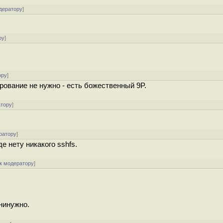
дератору
]
ру
]
ору
]
фрование не нужно - есть божественный 9P.
атору
]
ратору
]
е нету никакого sshfs.
к модератору
]
нинужно.