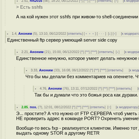
2.51
,
rvs2016
(
ok
), 18:20, 06/12/2022 [
^
] [
^^
] [
^^^
] [
ответить
]
[
↑
] [
к модера
> Есть sshfs
А на кой нужен этот sshfs при живом-то shell-соединении
1.4
,
Аноним
(
5
), 13:10, 06/12/2022 [
ответить
] [
﹢﹢﹢
] [
· · ·
]
[
↓
] [
↑
] [
к модерат
Единственный ftp сервер умеющий server side copy
2.21
,
Аноним
(
21
), 15:00, 06/12/2022 [
^
] [
^^
] [
^^^
] [
ответить
]
[
↓
] [
к модер
Единственное ненужно, которое умеет делать ненужное
3.33
,
Аноним
(
33
), 16:08, 06/12/2022 [
^
] [
^^
] [
^^^
] [
ответить
]
[
к мод
Что бы мы делали без комментариев на опеннете. Чт
4.76
,
Аноним
(
76
), 13:11, 07/12/2022 [
^
] [
^^
] [
^^^
] [
ответить
]
[
Так бы и думали что это божья роса как дураки.
2.85
,
пох.
(
?
), 12:01, 08/12/2022 [
^
] [
^^
] [
^^^
] [
ответить
]
[
↑
] [
к модератору
Э... простите? А что нужно от FTP СЕРВЕРА чтоб уметь 
НЕ проверить адрес в команде PORT? Охренеть умение
Вообще-то весь fxp - реализуется клиентом. Именно то
выдать одному STOR а другому RETR