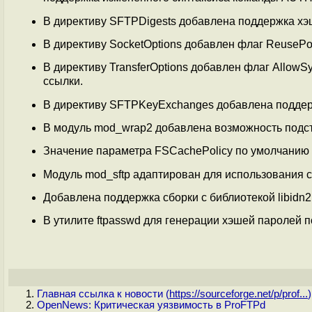
В директиву SFTPDigests добавлена поддержка хэ
В директиву SocketOptions добавлен флаг Reuse
В директиву TransferOptions добавлен флаг Allow
ссылки.
В директиву SFTPKeyExchanges добавлена поддерж
В модуль mod_wrap2 добавлена возможность подст
Значение параметра FSCachePolicy по умолчанию и
Модуль mod_sftp адаптирован для использования с
Добавлена поддержка сборки с библиотекой libidn
В утилите ftpasswd для генерации хэшей паролей
Главная ссылка к новости (
https://sourceforge.net/p/prof...
)
OpenNews: Критическая уязвимость в ProFTPd