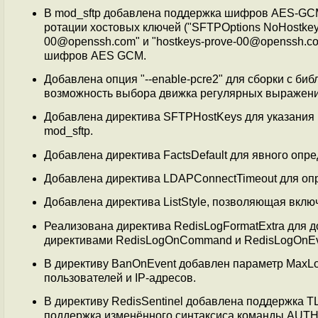
В mod_sftp добавлена поддержка шифров AES-GCM
ротации хостовых ключей ("SFTPOptions NoHostke
00@openssh.com" и "hostkeys-prove-00@openssh.c
шифров AES GCM.
Добавлена опция "--enable-pcre2" для сборки с б
возможность выбора движка регулярных выражен
Добавлена директива SFTPHostKeys для указания 
mod_sftp.
Добавлена директива FactsDefault для явного оп
Добавлена директива LDAPConnectTimeout для опр
Добавлена директива ListStyle, позволяющая вклю
Реализована директива RedisLogFormatExtra для 
директивами RedisLogOnCommand и RedisLogOnEv
В директиву BanOnEvent добавлен параметр MaxLo
пользователей и IP-адресов.
В директиву RedisSentinel добавлена поддержка T
поддержка изменённого синтаксиса команды AUTH, 