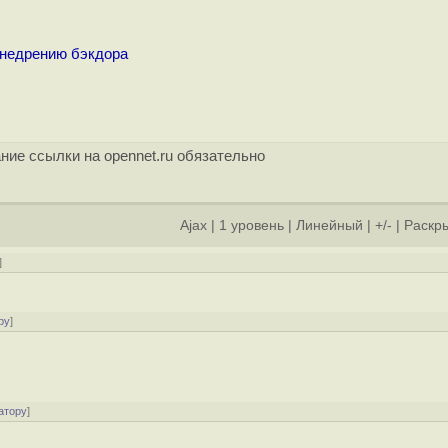
внедрению бэкдора
ние ссылки на opennet.ru обязательно
Ajax
|
1 уровень
|
Линейный
|
+/-
|
Раскры
]
ру
]
атору
]