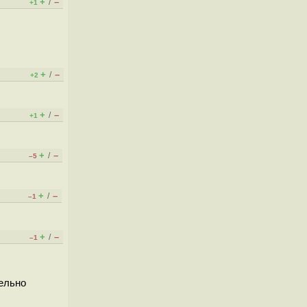
+
–
/
+1
+
–
/
+2
+
–
/
+1
+
–
/
–5
+
–
/
–1
+
–
/
–1
лельно