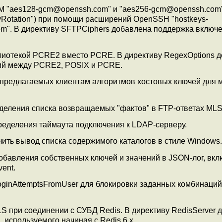
 "aes128-gcm@openssh.com" и "aes256-gcm@openssh.com",
yRotation") при помощи расширений OpenSSH "hostkeys-
om". В директиву SFTPCiphers добавлена поддержка включ
иблиотекой PCRE2 вместо PCRE. В директиву RegexOptions 
ий между PCRE2, POSIX и PCRE.
предлагаемых клиентам алгоритмов хостовых ключей для 
ределения списка возвращаемых "фактов" в FTP-ответах ML
еделения таймаута подключения к LDAP-серверу.
чить вывод списка содержимого каталогов в стиле Windows.
добавления собственных ключей и значений в JSON-лог, вк
ent.
ginAttemptsFromUser для блокировки заданных комбинаций
LS при соединении с СУБД Redis. В директиву RedisServer 
используемого начиная с Redis 6.x.