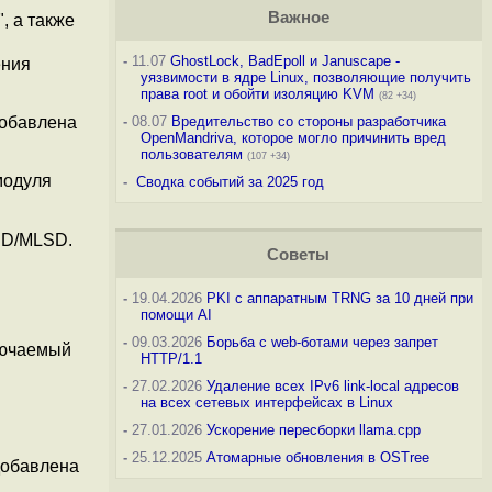
Важное
 а также
-
11.07
GhostLock, BadEpoll и Januscape -
ения
уязвимости в ядре Linux, позволяющие получить
права root и обойти изоляцию KVM
(82 +34)
добавлена
-
08.07
Вредительство со стороны разработчика
OpenMandriva, которое могло причинить вред
пользователям
(107 +34)
модуля
-
Сводка событий за 2025 год
SD/MLSD.
Советы
-
19.04.2026
PKI с аппаратным TRNG за 10 дней при
помощи AI
-
09.03.2026
Борьба с web-ботами через запрет
лючаемый
HTTP/1.1
-
27.02.2026
Удаление всех IPv6 link-local адресов
на всех сетевых интерфейсах в Linux
-
27.01.2026
Ускорение пересборки llama.cpp
-
25.12.2025
Атомарные обновления в OSTree
добавлена