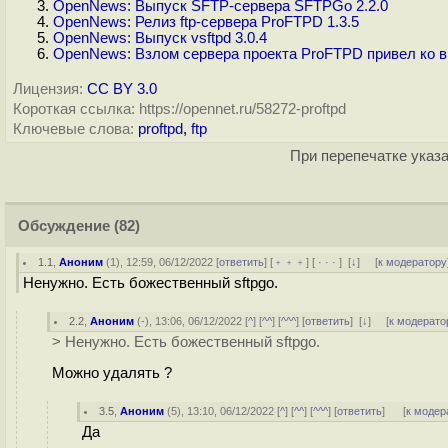
OpenNews: Выпуск SFTP-сервера SFTPGo 2.2.0
OpenNews: Релиз ftp-сервера ProFTPD 1.3.5
OpenNews: Выпуск vsftpd 3.0.4
OpenNews: Взлом сервера проекта ProFTPD привел ко 
Лицензия:
CC BY 3.0
Короткая ссылка: https://opennet.ru/58272-proftpd
Ключевые слова:
proftpd
,
ftp
При перепечатке указа
Обсуждение
(82)
1.1
,
Аноним
(
1
), 12:59, 06/12/2022 [
ответить
] [
﹢﹢﹢
] [
· · ·
]
[
↓
] [
к модератору
Ненужно. Есть божественный sftpgo.
2.2
,
Аноним
(
-
), 13:06, 06/12/2022 [
^
] [
^^
] [
^^^
] [
ответить
]
[
↓
] [
к модерато
> Ненужно. Есть божественный sftpgo.
Можно удалять ?
3.5
,
Аноним
(
5
), 13:10, 06/12/2022 [
^
] [
^^
] [
^^^
] [
ответить
]
[
к модер
Да