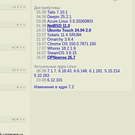
+
–
/
+1
Дистрибутивы:
05.08
Tails 7.10.1
04.08
Deepin 25.2.1
03.08
Azure Linux 3.0.20260803
+
–
/
01.08
NetBSD 11.0
24.07
Ubuntu Touch 24.04 2.0
23.07
Solaris 11.4 SRU94
21.07
Omarchy 3.8.4
19.07
Chrome OS 150.0.7871.150
+
–
/
+1
17.07
Whonix 18.2.1.9
16.07
SteamOS 3.8.15
16.07
OPNsense 26.7
Актуальные ядра Linux:
+
–
/
+1
06.08
7.1.7
,
6.18.43
,
6.6.149
,
6.1.181
,
5.15.214
,
5.10.263
03.08
6.12.101
Изменения в ядре 7.2
+
–
/
+
–
/
+5
ой уязвимых