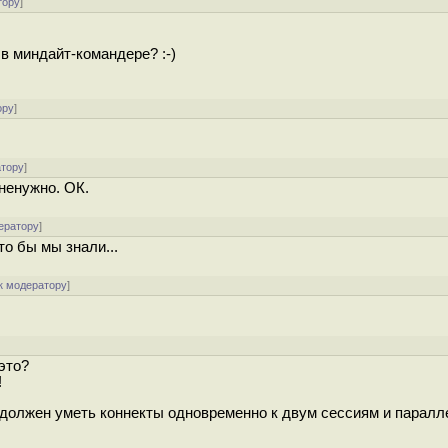
тору
]
 в миндайт-командере? :-)
ору
]
атору
]
 ненужно. ОК.
ератору
]
о бы мы знали...
к модератору
]
]
это?
!
т должен уметь коннекты одновременно к двум сессиям и парал