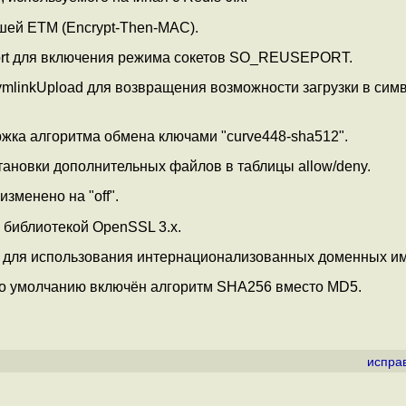
шей ETM (Encrypt-Then-MAC).
Port для включения режима сокетов SO_REUSEPORT.
SymlinkUpload для возвращения возможности загрузки в сим
ка алгоритма обмена ключами "curve448-sha512".
ановки дополнительных файлов в таблицы allow/deny.
зменено на "off".
 библиотекой OpenSSL 3.x.
2 для использования интернационализованных доменных им
 по умолчанию включён алгоритм SHA256 вместо MD5.
испра