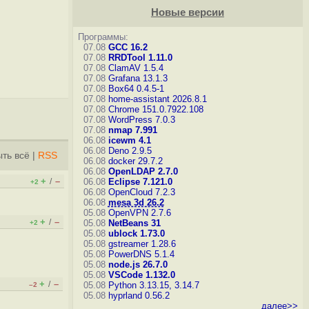
Новые версии
Программы:
07.08
GCC 16.2
07.08
RRDTool 1.11.0
07.08
ClamAV 1.5.4
07.08
Grafana 13.1.3
07.08
Box64 0.4.5-1
07.08
home-assistant 2026.8.1
07.08
Chrome 151.0.7922.108
07.08
WordPress 7.0.3
07.08
nmap 7.991
06.08
icewm 4.1
06.08
Deno 2.9.5
ть всё
|
RSS
06.08
docker 29.7.2
06.08
OpenLDAP 2.7.0
+
–
/
06.08
Eclipse 7.121.0
+2
06.08
OpenCloud 7.2.3
06.08
mesa 3d 26.2
05.08
OpenVPN 2.7.6
+
–
/
05.08
NetBeans 31
+2
05.08
ublock 1.73.0
05.08
gstreamer 1.28.6
05.08
PowerDNS 5.1.4
05.08
node.js 26.7.0
05.08
VSCode 1.132.0
+
–
/
05.08
Python 3.13.15, 3.14.7
–2
05.08
hyprland 0.56.2
далее>>