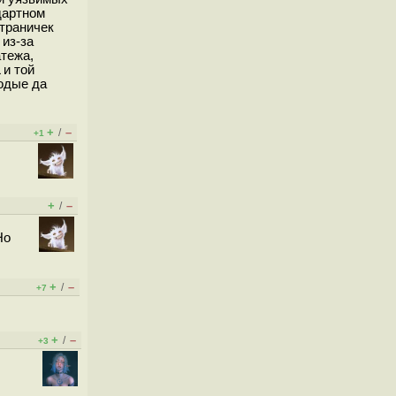
дартном
траничек
из-за
атежа,
 и той
одые да
+
–
/
+1
+
–
/
Но
+
–
/
+7
+
–
/
+3