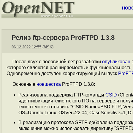
НОВ
Релиз ftp-сервера ProFTPD 1.3.8
06.12.2022 12:55 (MSK)
После двух с половиной лет разработки
опубликован
з
которого являются расширяемость и функциональность,
Одновременно доступен корректирующий выпуск
ProFTP
Основные
новшества
ProFTPD 1.3.8:
Реализована поддержка FTP-команды
CSID
(Clien
идентификации клиентского ПО на сервере и полу
клиент может отпавить "CSID Name=BSD FTP; Versio
OS=Ubuntu Linux; OSVer=22.04; CaseSensitive=1; Dir
В реализацию протокола SFTP добавлена поддержка 
включения можно использовать директиву "SFTPExt