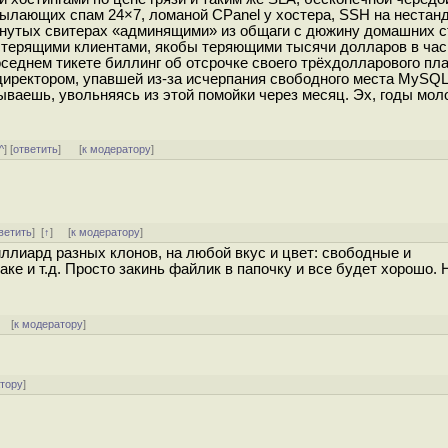
ссылающих спам 24×7, ломаной CPanel у хостера, SSH на нестан
янутых свитерах «админящими» из общаги с дюжину домашних с
терящими клиентами, якобы теряющими тысячи долларов в час 
оседнем тикете биллинг об отсрочке своего трёхдолларового пл
иректором, упавшей из-за исчерпания свободного места MySQL
ваешь, увольняясь из этой помойки через месяц. Эх, годы мол
^
] [
ответить
]
[
к модератору
]
ветить
]
[
↑
] [
к модератору
]
ллиард разных клонов, на любой вкус и цвет: свободные и
аке и т.д. Просто закинь файлик в папочку и все будет хорошо. 
] [
к модератору
]
атору
]