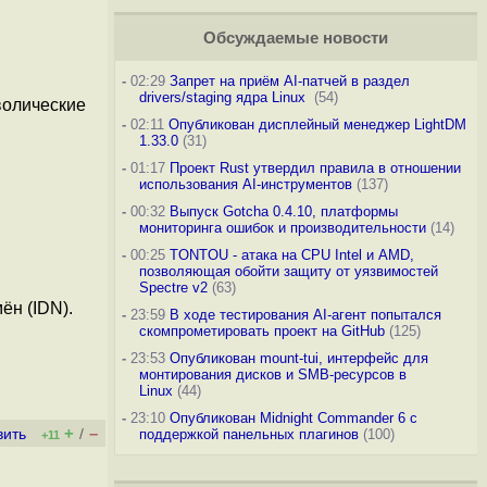
Обсуждаемые новости
-
02:29
Запрет на приём AI-патчей в раздел
drivers/staging ядра Linux
(54)
волические
-
02:11
Опубликован дисплейный менеджер LightDM
1.33.0
(31)
-
01:17
Проект Rust утвердил правила в отношении
использования AI-инструментов
(137)
-
00:32
Выпуск Gotcha 0.4.10, платформы
мониторинга ошибок и производительности
(14)
-
00:25
TONTOU - атака на CPU Intel и AMD,
позволяющая обойти защиту от уязвимостей
Spectre v2
(63)
ён (IDN).
-
23:59
В ходе тестирования AI-агент попытался
скомпрометировать проект на GitHub
(125)
-
23:53
Опубликован mount-tui, интерфейс для
монтирования дисков и SMB-ресурсов в
Linux
(44)
-
23:10
Опубликован Midnight Commander 6 c
+
–
вить
/
поддержкой панельных плагинов
(100)
+11