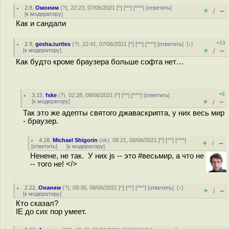
2.8
,
Омоним
(
?
), 22:23, 07/06/2021 [
^
] [
^^
] [
^^^
] [
ответить
]
+
–
/
[
к модератору
]
Как и сандали
+13
2.9
,
gesha.turtles
(
?
), 22:41, 07/06/2021 [
^
] [
^^
] [
^^^
] [
ответить
]
[
↓
]
+
–
[
к модератору
]
/
Как будто кроме браузера больше софта нет…
+6
3.15
,
fske
(
?
), 02:28, 08/06/2021 [
^
] [
^^
] [
^^^
] [
ответить
]
+
–
[
к модератору
]
/
Так это же адепты святого джаваскрипта, у них весь мир
- браузер.
4.18
,
Michael Shigorin
(
ok
), 08:21, 08/06/2021 [
^
] [
^^
] [
^^^
]
+
–
/
[
ответить
]
[
к модератору
]
Ненене, не так. У них js -- это #весьмир, а что не
-- того не! </>
2.22
,
Онаним
(
?
), 09:30, 08/06/2021 [
^
] [
^^
] [
^^^
] [
ответить
]
[
↑
]
+
–
/
[
к модератору
]
Кто сказал?
IE до сих пор умеет.