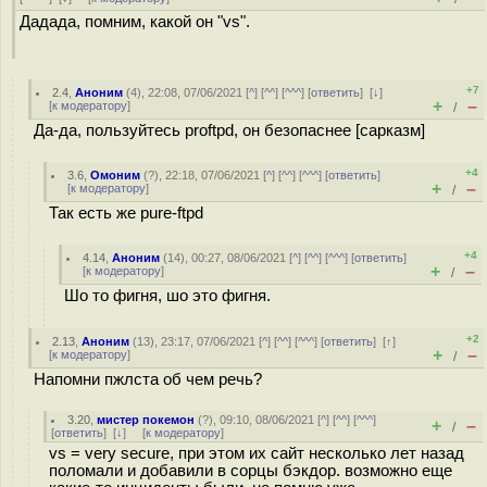
Дадада, помним, какой он "vs".
+7
2.4
,
Аноним
(
4
), 22:08, 07/06/2021 [
^
] [
^^
] [
^^^
] [
ответить
]
[
↓
]
+
–
[
к модератору
]
/
Да-да, пользуйтесь proftpd, он безопаснее [сарказм]
+4
3.6
,
Омоним
(
?
), 22:18, 07/06/2021 [
^
] [
^^
] [
^^^
] [
ответить
]
+
–
[
к модератору
]
/
Так есть же pure-ftpd
+4
4.14
,
Аноним
(
14
), 00:27, 08/06/2021 [
^
] [
^^
] [
^^^
] [
ответить
]
+
–
[
к модератору
]
/
Шо то фигня, шо это фигня.
+2
2.13
,
Аноним
(
13
), 23:17, 07/06/2021 [
^
] [
^^
] [
^^^
] [
ответить
]
[
↑
]
+
–
[
к модератору
]
/
Напомни пжлста об чем речь?
3.20
,
мистер покемон
(
?
), 09:10, 08/06/2021 [
^
] [
^^
] [
^^^
]
+
–
/
[
ответить
]
[
↓
] [
к модератору
]
vs = very secure, при этом их сайт несколько лет назад
поломали и добавили в сорцы бэкдор. возможно еще