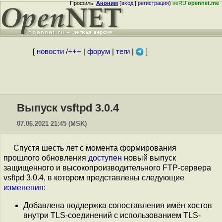
Профиль:
Аноним
(
вход
|
регистрация
)
неRU
opennet.me
[
новости
/
+++
|
форум
|
теги
|
]
Выпуск vsftpd 3.0.4
07.06.2021 21:45 (MSK)
Спустя шесть лет с момента формирования
прошлого обновления
доступен
новый выпуск
защищенного и высокопроизводительного FTP-сервера
vsftpd 3.0.4, в котором представлены следующие
изменения
:
Добавлена поддержка сопоставления имён хостов
внутри TLS-соединений с использованием TLS-