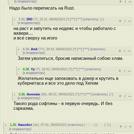
+
–
[
к модератору
]
/
Надо было переписать на Rust.
3.31
,
DIO
(
?
), 15:11, 08/06/2021 [
^
] [
^^
] [
^^^
] [
ответить
]
[
↓
]
+
–
/
[
к модератору
]
на раст и запутить на нодежс и чтобы работало с
жквери....
и все сверху на игого
4.33
,
And
(
??
), 20:42, 08/06/2021 [
^
] [
^^
] [
^^^
] [
ответить
]
+
–
/
[
к модератору
]
Затем уволиться, бросив написанный собою хлам.
4.38
,
Yy
(
?
), 18:42, 09/06/2021 [
^
] [
^^
] [
^^^
] [
ответить
]
+
–
/
[
к модератору
]
Желательно еще запоковать в докер и крутить в
кубернетаса и все это дело под Xenом
3.36
,
Аноним
(
36
), 08:32, 09/06/2021 [
^
] [
^^
] [
^^^
] [
ответить
]
[
↑
]
+
–
/
[
к модератору
]
Такого рода софтины - в первую очередь. И без
сарказма.
1.35
,
Нанобот
(
ok
), 07:41, 09/06/2021 [
ответить
] [
﹢﹢﹢
] [
· · ·
]
[
↑
]
+
–
/
[
к модератору
]