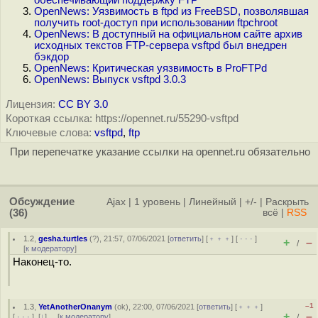
обеспечивающий поддержку FTP
OpenNews: Уязвимость в ftpd из FreeBSD, позволявшая
получить root-доступ при использовании ftpchroot
OpenNews: В доступный на официальном сайте архив
исходных текстов FTP-сервера vsftpd был внедрен
бэкдор
OpenNews: Критическая уязвимость в ProFTPd
OpenNews: Выпуск vsftpd 3.0.3
Лицензия:
CC BY 3.0
Короткая ссылка: https://opennet.ru/55290-vsftpd
Ключевые слова:
vsftpd
,
ftp
При перепечатке указание ссылки на opennet.ru обязательно
Обсуждение
Ajax
|
1 уровень
|
Линейный
|
+/-
|
Раскрыть
(36)
всё
|
RSS
1.2
,
gesha.turtles
(
?
), 21:57, 07/06/2021 [
ответить
] [
﹢﹢﹢
] [
· · ·
]
+
–
/
[
к модератору
]
Наконец-то.
–1
1.3
,
YetAnotherOnanym
(
ok
), 22:00, 07/06/2021 [
ответить
] [
﹢﹢﹢
]
+
–
[
· · ·
]
[
↓
] [
к модератору
]
/