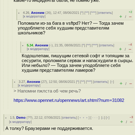
какие-то инциденты были, не помню уже.
+2
4.26
,
Аноним
(
26
), 12:47, 08/06/2021 [
^
] [
^^
] [
^^^
] [
ответить
]
+
–
[
к модератору
]
/
Поломали из-за бага в vsftpd? Нет? — Тогда зачем
уподобляете себя худшим представителям
школьников?
–4
5.34
,
Аноним
(
-
), 21:35, 08/06/2021 [
^
] [
^^
] [
^^^
] [
ответить
]
+
–
[
к модератору
]
/
Кодошлепам, пишущим сетевой софт и топящим за
сесурити, проломили сервак и напаскудили в сырцы.
Или небыло? — Тогда зачем уподобляете себя
худшим представителям ламеров?
3.27
,
Аноним
(
27
), 12:50, 08/06/2021 [
^
] [
^^
] [
^^^
] [
ответить
]
[
↑
]
+
–
/
[
к модератору
]
> Напомни пжлста об чем речь?
https://www.opennet.ru/opennews/art.shtml?num=31082
–3
1.5
,
Demo
(
??
), 22:12, 07/06/2021 [
ответить
] [
﹢﹢﹢
] [
· · ·
]
[
↓
] [
↑
]
+
–
[
к модератору
]
/
А толку? Браузерами не поддерживается.