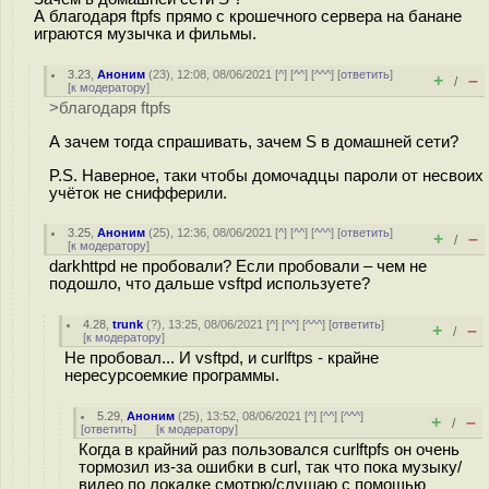
А благодаря ftpfs прямо с крошечного сервера на банане
играются музычка и фильмы.
3.23
,
Аноним
(
23
), 12:08, 08/06/2021 [
^
] [
^^
] [
^^^
] [
ответить
]
+
–
/
[
к модератору
]
>благодаря ftpfs
А зачем тогда спрашивать, зачем S в домашней сети?
P.S. Наверное, таки чтобы домочадцы пароли от несвоих
учёток не снифферили.
3.25
,
Аноним
(
25
), 12:36, 08/06/2021 [
^
] [
^^
] [
^^^
] [
ответить
]
+
–
/
[
к модератору
]
darkhttpd не пробовали? Если пробовали – чем не
подошло, что дальше vsftpd используете?
4.28
,
trunk
(
?
), 13:25, 08/06/2021 [
^
] [
^^
] [
^^^
] [
ответить
]
+
–
/
[
к модератору
]
Не пробовал... И vsftpd, и curlftps - крайне
нересурсоемкие программы.
5.29
,
Аноним
(
25
), 13:52, 08/06/2021 [
^
] [
^^
] [
^^^
]
+
–
/
[
ответить
]
[
к модератору
]
Когда в крайний раз пользовался curlftpfs он очень
тормозил из-за ошибки в curl, так что пока музыку/
видео по локалке смотрю/слушаю с помощью