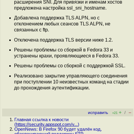
расширения SNI. Для привязки и именам хостов
предложена настройка ssl_sni_hostname.
Добавлена поддержка TLS ALPN, но с
отклонением любых сеансов TLS ALPN, не
связанных с ftp.
Отключена поддержка TLS версии ниже 1.2.
Решены проблемы со сборкой в Fedora 33 и
устранены крахи, проявляющиеся в Fedora 33.
Решены проблемы со сборкой с поддержкой SSL.
Реализовано закрытие управляющего соединения
при поступлении 10 неизвестных команд на стадии
до прохождения аутентификации.
+
–
исправить
/
+21
Главная ссылка к новости
(
https://security.appspot.com/v...
)
OpenNews: В Firefox 90 будет удалён код,