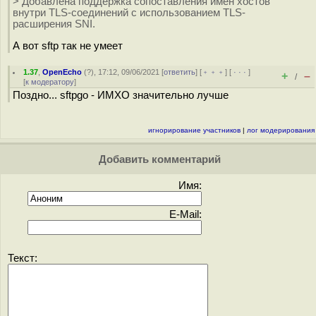
> Добавлена поддержка сопоставления имён хостов
внутри TLS-соединений с использованием TLS-
расширения SNI.
А вот sftp так не умеет
1.37
,
OpenEcho
(
?
), 17:12, 09/06/2021 [
ответить
] [
﹢﹢﹢
] [
· · ·
]
+
–
/
[
к модератору
]
Поздно... sftpgo - ИМХО значительно лучше
игнорирование участников
|
лог модерирования
Добавить комментарий
Имя:
E-Mail:
Текст: