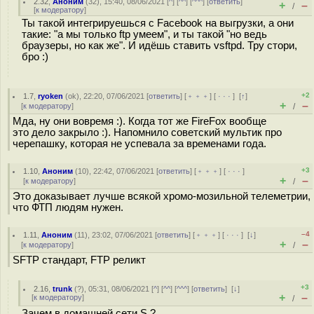
2.32
,
Аноним
(
32
), 15:40, 08/06/2021 [
^
] [
^^
] [
^^^
] [
ответить
]
+
–
/
[
к модератору
]
Ты такой интегрируешься с Facebook на выгрузки, а они
такие: "а мы только ftp умеем", и ты такой "но ведь
браузеры, но как же". И идёшь ставить vsftpd. Тру стори,
бро :)
+2
1.7
,
ryoken
(
ok
), 22:20, 07/06/2021 [
ответить
] [
﹢﹢﹢
] [
· · ·
]
[
↑
]
+
–
[
к модератору
]
/
Мда, ну они вовремя :). Когда тот же FireFox вообще
это дело закрыло :). Напомнило советский мультик про
черепашку, которая не успевала за временами года.
+3
1.10
,
Аноним
(
10
), 22:42, 07/06/2021 [
ответить
] [
﹢﹢﹢
] [
· · ·
]
+
–
[
к модератору
]
/
Это доказывает лучше всякой хромо-мозильной телеметрии,
что ФТП людям нужен.
–4
1.11
,
Аноним
(
11
), 23:02, 07/06/2021 [
ответить
] [
﹢﹢﹢
] [
· · ·
]
[
↓
]
+
–
[
к модератору
]
/
SFTP стандарт, FTP реликт
+3
2.16
,
trunk
(
?
), 05:31, 08/06/2021 [
^
] [
^^
] [
^^^
] [
ответить
]
[
↓
]
+
–
[
к модератору
]
/
Зачем в домашней сети S ?