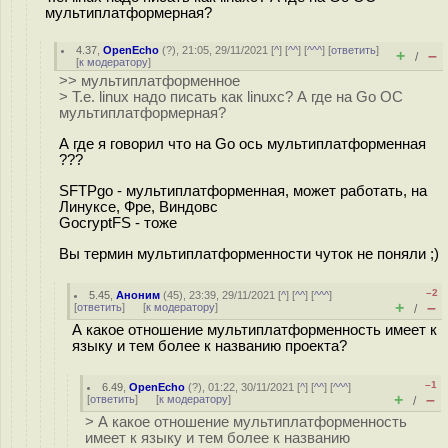
мультиплатформерная?
4.37
,
OpenEcho
(
?
), 21:05, 29/11/2021 [
^
] [
^^
] [
^^^
] [
ответить
]
+
–
/
[
к модератору
]
>> мультиплатформенное
> Т.е. linux надо писать как linuxc? А где на Go ОС
мультиплатформерная?
А где я говорил что на Go ось мультиплатформенная
???
SFTPgo - мультиплатформенная, может работать, на
Линуксе, Фре, Виндовс
GocryptFS - тоже
Вы термин мультиплатформенности чуток не поняли ;)
–2
5.45
,
Аноним
(
45
), 23:39, 29/11/2021 [
^
] [
^^
] [
^^^
]
+
–
[
ответить
]
[
к модератору
]
/
А какое отношение мультиплатформенность имеет к
языку и тем более к названию проекта?
–1
6.49
,
OpenEcho
(
?
), 01:22, 30/11/2021 [
^
] [
^^
] [
^^^
]
+
–
[
ответить
]
[
к модератору
]
/
> А какое отношение мультиплатформенность
имеет к языку и тем более к названию