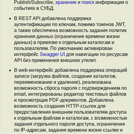
Publish/Subscribe,
хранение
и
поиск
информации о
событиях в СУБД.
В REST API добавлена поддержка
аутентификации по ключам, помимо токенов JWT,
а также обеспечена возможность задания политик
хранения данных (ограничение времени жизни
данных) в привязке к отдельным каталогам и
пользователям. По умолчанию активирован
интерфейс
Swagger UI
для навигации по ресурсам
API без применения внешних утилит.
В web-интерфейс добавлена поддержка операций
записи (загрузка файлов, создание каталогов,
переименование и удаление), реализована
возможность сброса пароля с подтверждением по
email, интегрированы редактор текстовых файлов
и просмотрщик PDF-документов. Добавлена
возможность создания HTTP-ссылок для
предоставления внешним пользователям доступа
к отдельным файлам и каталогам, с возможностью
задания отдельного пароля доступа, ограничения
по IP-адресам, задания времени жизни ссылки и