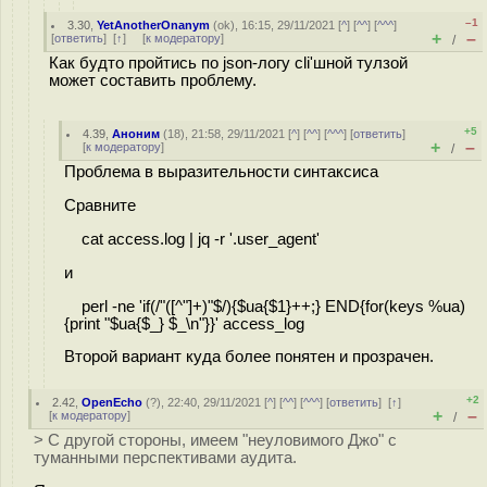
–1
3.30
,
YetAnotherOnanym
(
ok
), 16:15, 29/11/2021 [
^
] [
^^
] [
^^^
]
+
–
[
ответить
]
[
↑
] [
к модератору
]
/
Как будто пройтись по json-логу cli'шной тулзой
может составить проблему.
+5
4.39
,
Аноним
(
18
), 21:58, 29/11/2021 [
^
] [
^^
] [
^^^
] [
ответить
]
+
–
[
к модератору
]
/
Проблема в выразительности синтаксиса
Сравните
cat access.log | jq -r '.user_agent'
и
perl -ne 'if(/"([^"]+)"$/){$ua{$1}++;} END{for(keys %ua)
{print "$ua{$_} $_\n"}}' access_log
Второй вариант куда более понятен и прозрачен.
+2
2.42
,
OpenEcho
(
?
), 22:40, 29/11/2021 [
^
] [
^^
] [
^^^
] [
ответить
]
[
↑
]
+
–
[
к модератору
]
/
> С другой стороны, имеем "неуловимого Джо" с
туманными перспективами аудита.