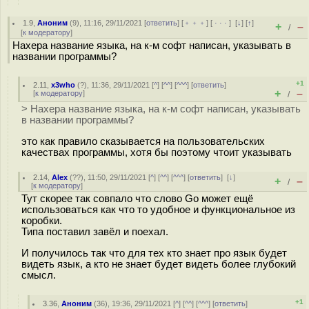
1.9
,
Аноним
(
9
), 11:16, 29/11/2021 [
ответить
] [
﹢﹢﹢
] [
· · ·
]
[
↓
] [
↑
]
+
–
/
[
к модератору
]
Нахера название языка, на к-м софт написан, указывать в
названии программы?
+1
2.11
,
x3who
(
?
), 11:36, 29/11/2021 [
^
] [
^^
] [
^^^
] [
ответить
]
+
–
[
к модератору
]
/
> Нахера название языка, на к-м софт написан, указывать
в названии программы?
это как правило сказывается на пользовательских
качествах программы, хотя бы поэтому чтоит указывать
2.14
,
Alex
(
??
), 11:50, 29/11/2021 [
^
] [
^^
] [
^^^
] [
ответить
]
[
↓
]
+
–
/
[
к модератору
]
Тут скорее так совпало что слово Go может ещё
использоваться как что то удобное и функциональное из
коробки.
Типа поставил завёл и поехал.
И получилось так что для тех кто знает про язык будет
видеть язык, а кто не знает будет видеть более глубокий
смысл.
+1
3.36
,
Аноним
(
36
), 19:36, 29/11/2021 [
^
] [
^^
] [
^^^
] [
ответить
]