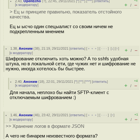
+2
2.43
,
OpenEcho
(
?
), 22:45, 29/11/2021 [
^
] [
^^
] [
^^^
] [
ответить
]
+
–
[
к модератору
]
/
> Ец ы принципе правильно, показатель отстойного
качества.
Ец ы ысчо один спецыалист со своим ничем не
подкрепленным мнением
1.38
,
Аноним
(
38
), 21:19, 29/11/2021 [
ответить
] [
﹢﹢﹢
] [
· · ·
]
[
↓
] [
↑
]
+
–
/
[
к модератору
]
Шифрование отключить хоть можно? А то sshfs удобная
штука, но в локальной сети, где чужих нет и шифрование не
нужно, иногда хотелось бы быстрее.
+4
2.40
,
Аноним
(
18
), 22:01, 29/11/2021 [
^
] [
^^
] [
^^^
] [
ответить
]
+
–
[
к модератору
]
/
Для начала, неплохо бы найти SFTP-клиент с
отключаемым шифрованием :)
+1
1.46
,
Аноним
(
46
), 23:42, 29/11/2021 [
ответить
] [
﹢﹢﹢
] [
· · ·
]
[
↑
]
+
–
[
к модератору
]
/
>> Хранение логов в формате JSON
А чего не бинарем неизвестного формата?