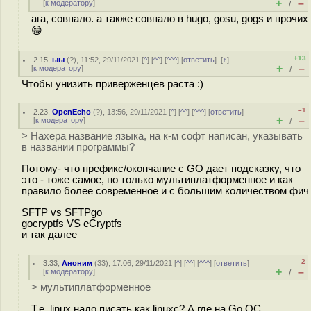
+
–
[
к модератору
]
/
ага, совпало. а также совпало в hugo, gosu, gogs и прочих
😁
+13
2.15
,
ыы
(
?
), 11:52, 29/11/2021 [
^
] [
^^
] [
^^^
] [
ответить
]
[
↑
]
+
–
[
к модератору
]
/
Чтобы унизить приверженцев раста :)
–1
2.23
,
OpenEcho
(
?
), 13:56, 29/11/2021 [
^
] [
^^
] [
^^^
] [
ответить
]
+
–
[
к модератору
]
/
> Нахера название языка, на к-м софт написан, указывать
в названии программы?
Потому- что префикс/окончание с GO дает подсказку, что
это - тоже самое, но только мультиплатформенное и как
правило более современное и с большим количеством фич
SFTP vs SFTPgo
gocryptfs VS eCryptfs
и так далее
–2
3.33
,
Аноним
(
33
), 17:06, 29/11/2021 [
^
] [
^^
] [
^^^
] [
ответить
]
+
–
[
к модератору
]
/
> мультиплатформенное
Т.е. linux надо писать как linuxc? А где на Go ОС