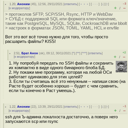
–3
1.20
,
Аноним
(
45
), 12:56, 29/11/2021 [
ответить
] [
﹢﹢﹢
] [
· · ·
]
[
↓
] [
↑
]
+
–
[
к модератору
]
/
> протоколов SFTP, SCP/SSH, Rsync, HTTP и WebDav
> СУБД с поддержкой SQL или формата ключ/значение,
такие как PostgreSQL, MySQL, SQLite, CockroachDB или bbolt
> настроек в форматах JSON, TOML, YAML, HCL и envfile
Вот это вот всё точно нужно для того, чтобы просто
расшарить файлы? KISS!
+2
2.51
,
Брат Анон
(
ok
), 09:12, 30/11/2021 [
^
] [
^^
] [
^^^
] [
ответить
]
+
–
[
к модератору
]
/
1. Ну попробуй передать по SSH файлы и сохранить
их компактно в виде одного бинарного блоба БД.
2. Ну покажи мне программу, которая на любой ОСи
работает одинаково для этих целей?
3. Если ты считаешь всё это ненужным -- напиши свою (на
Расте будет особенно хорошо -- будет с чем сравнить,
если ты конечно в Раст умеешь.).
–1
1.22
,
Аноним
(
22
), 13:39, 29/11/2021 [
ответить
] [
﹢﹢﹢
] [
· · ·
]
[
↓
] [
↑
]
+
–
[
к модератору
]
/
ssh для Ъ-админа локалхоста достаточно, а поверх него
запускаются scp или rsync