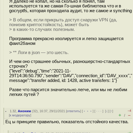
Я далеко не копал, но на сколько я понял, там
используется та же самая Го-шная библиотека что и в
gocryptfs, которая проходила аудит, то же самое и syncthing
> В общем, если прикрыть доступ снаружи VPN (да,
понизив криптостойкость), может быть
> в каких-то случаях полезным.
Программа прекрасно изолируется и легко защищается
фаил2баном
> ** Логи в json — это шесть.
И чем оно страшнее обычных, разношерстно-стандартных
строчек?
{"level":"debug","time":"2021-11-
29T14:36:50.790","sender":"DAV","connection_id":"DAV_хххх","
message":"transfer added, id: 1428, active transfers: 1"}
Разве что парсится значительно легче, или мы не любим
легких путей ?
–4
1.32
,
Аноним
(
32
), 16:37, 29/11/2021 [
ответить
] [
﹢﹢﹢
] [
· · ·
]
[
↓
] [
↑
]
+
–
[
к модератору
]
/
Ец ы принципе правильно, показатель отстойного качества.