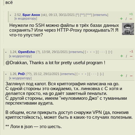
всё
+1
2.52
,
Брат Анон
(
ok
), 09:13, 30/11/2021 [
^
] [
^^
] [
^^^
] [
ответить
]
+
–
[
к модератору
]
/
Неужели по SSH можно файлы в трёх базах данных
сохранять? Или через HTTP-Proxy прокидывать?! Я
что-то упустил?
–1
1.24
,
OpenEcho
(
?
), 13:58, 29/11/2021 [
ответить
] [
﹢﹢﹢
] [
· · ·
]
[
↑
]
+
–
[
к модератору
]
/
@Drakkan, Thanks a lot for pretty useful program !
1.26
,
PnD
(
??
), 15:12, 29/11/2021 [
ответить
] [
﹢﹢﹢
] [
· · ·
]
[
↓
]
+
–
/
[
к модератору
]
Заглянул под капот. Вся криптография написана на go.
С одной стороны это ожидаемо, т.к. линковка с C хотя и
делается просто, на go даёт заметный пенальти.
С другой стороны, имеем "неуловимого Джо" с туманными
перспективами аудита.
В общем, если прикрыть доступ снаружи VPN (да, понизив
криптостойкость), может быть в каких-то случаях полезным.
** Логи в json — это шесть.