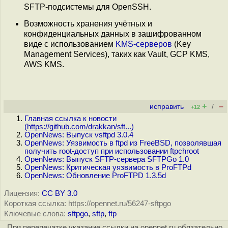
SFTP-подсистемы для OpenSSH.
Возможность хранения учётных и
конфиденциальных данных в зашифрованном
виде с использованием
KMS-серверов
(Key
Management Services), таких как Vault, GCP KMS,
AWS KMS.
+
–
исправить
/
+12
Главная ссылка к новости
(
https://github.com/drakkan/sft...
)
OpenNews: Выпуск vsftpd 3.0.4
OpenNews: Уязвимость в ftpd из FreeBSD, позволявшая
получить root-доступ при использовании ftpchroot
OpenNews: Выпуск SFTP-сервера SFTPGo 1.0
OpenNews: Критическая уязвимость в ProFTPd
OpenNews: Обновление ProFTPD 1.3.5d
Лицензия:
CC BY 3.0
Короткая ссылка: https://opennet.ru/56247-sftpgo
Ключевые слова:
sftpgo
,
sftp
,
ftp
При перепечатке указание ссылки на opennet.ru обязательно