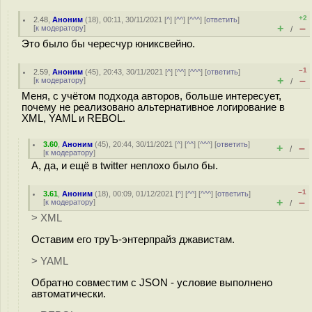
+2
2.48
,
Аноним
(
18
), 00:11, 30/11/2021 [
^
] [
^^
] [
^^^
] [
ответить
]
+
–
[
к модератору
]
/
Это было бы чересчур юниксвейно.
–1
2.59
,
Аноним
(
45
), 20:43, 30/11/2021 [
^
] [
^^
] [
^^^
] [
ответить
]
+
–
[
к модератору
]
/
Меня, с учётом подхода авторов, больше интересует,
почему не реализовано альтернативное логирование в
XML, YAML и REBOL.
3.60
,
Аноним
(
45
), 20:44, 30/11/2021 [
^
] [
^^
] [
^^^
] [
ответить
]
+
–
/
[
к модератору
]
А, да, и ещё в twitter неплохо было бы.
–1
3.61
,
Аноним
(
18
), 00:09, 01/12/2021 [
^
] [
^^
] [
^^^
] [
ответить
]
+
–
[
к модератору
]
/
> XML
Оставим его труЪ-энтерпрайз джавистам.
> YAML
Обратно совместим с JSON - условие выполнено
автоматически.