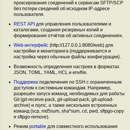
проксирования соединений к сервисам SFTP/SCP
без потери сведений об исходном IP-адресе
пользователя.
REST API
для управления пользователями и
каталогами, создания резервных копий и
формирования отчётов об активных соединениях.
Web-интерфейс
(http://127.0.0.1:8080/web) для
настройки и мониторинга (поддерживается и
настройка через обычные файлы конфигурации).
Возможность определения настроек в форматах
JSON, TOML, YAML, HCL и envfile.
Поддержка
подключения по SSH с ограниченным
доступом к системным командам. Например,
разрешён запуск команд, необходимых для работы
Git (git-receive-pack, git-upload-pack, git-upload-
archive) и rsync, а также нескольких встроенных
команд (scp, md5sum, sha*sum, cd, pwd, sftpgo-copy
и sftpgo-remove).
Режим
portable
для совместного использования