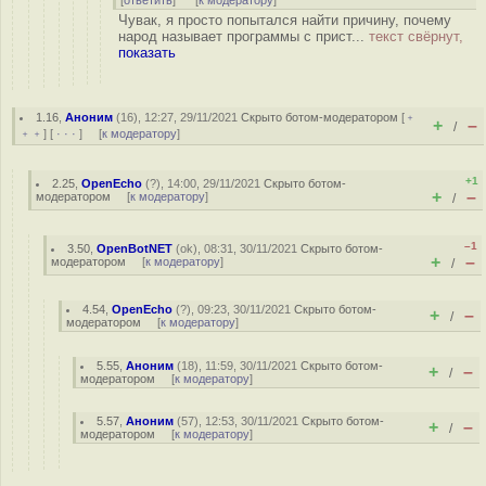
[
ответить
]
[
к модератору
]
Чувак, я просто попытался найти причину, почему
народ называет программы с прист...
текст свёрнут,
показать
1.16
,
Аноним
(
16
), 12:27, 29/11/2021
Скрыто ботом-модератором
[
﹢
+
–
/
﹢﹢
] [
· · ·
] [
к модератору
]
+1
2.25
,
OpenEcho
(
?
), 14:00, 29/11/2021
Скрыто ботом-
+
–
модератором
[
к модератору
]
/
–1
3.50
,
OpenBotNET
(
ok
), 08:31, 30/11/2021
Скрыто ботом-
+
–
модератором
[
к модератору
]
/
4.54
,
OpenEcho
(
?
), 09:23, 30/11/2021
Скрыто ботом-
+
–
/
модератором
[
к модератору
]
5.55
,
Аноним
(
18
), 11:59, 30/11/2021
Скрыто ботом-
+
–
/
модератором
[
к модератору
]
5.57
,
Аноним
(
57
), 12:53, 30/11/2021
Скрыто ботом-
+
–
/
модератором
[
к модератору
]