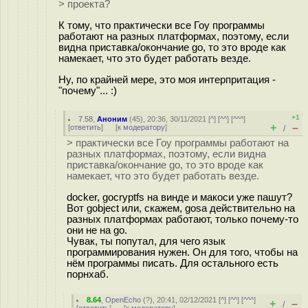
> проекта?
К тому, что практически все Гоу программы
работают на разных платформах, поэтому, если
видна приставка/окончание go, то это вроде как
намекает, что это будет работать везде.
Ну, по крайней мере, это моя интерпритация -
"почему"... :)
+1
7.58
,
Аноним
(
45
), 20:36, 30/11/2021 [
^
] [
^^
] [
^^^
]
+
–
[
ответить
]
[
к модератору
]
/
> практически все Гоу программы работают на
разных платформах, поэтому, если видна
приставка/окончание go, то это вроде как
намекает, что это будет работать везде.
docker, gocryptfs на винде и макоси уже пашут?
Вот gobject или, скажем, gosa действительно на
разных платформах работают, только почему-то
они не на go.
Чувак, ты попутал, для чего язык
программирования нужен. Он для того, чтобы на
нём программы писать. Для остального есть
порнхаб.
8.64
,
OpenEcho
(
?
), 20:41, 02/12/2021 [
^
] [
^^
] [
^^^
]
+
–
/