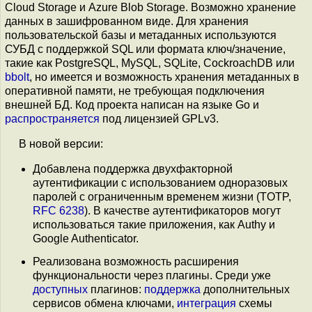
Cloud Storage и Azure Blob Storage. Возможно хранение
данных в зашифрованном виде. Для хранения
пользовательской базы и метаданных используются
СУБД с поддержкой SQL или формата ключ/значение,
такие как PostgreSQL, MySQL, SQLite, CockroachDB или
bbolt
, но имеется и возможность хранения метаданных в
оперативной памяти, не требующая подключения
внешней БД. Код проекта написан на языке Go и
распространяется
под лицензией GPLv3.
В новой версии:
Добавлена поддержка двухфакторной
аутентификации с использованием одноразовых
паролей с ограниченным временем жизни (TOTP,
RFC 6238
). В качестве аутентификаторов могут
использоваться такие приложения, как Authy и
Google Authenticator.
Реализована возможность расширения
функциональности через плагины. Среди уже
доступных
плагинов:
поддержка
дополнительных
сервисов обмена ключами,
интеграция
схемы