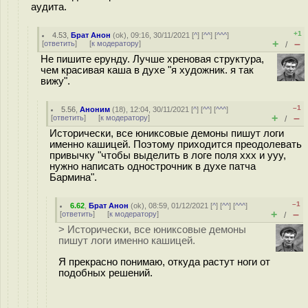
аудита.
+1
4.53
,
Брат Анон
(
ok
), 09:16, 30/11/2021 [
^
] [
^^
] [
^^^
]
+
–
[
ответить
]
[
к модератору
]
/
Не пишите ерунду. Лучше хреновая структура,
чем красивая каша в духе "я художник. я так
вижу".
–1
5.56
,
Аноним
(
18
), 12:04, 30/11/2021 [
^
] [
^^
] [
^^^
]
+
–
[
ответить
]
[
к модератору
]
/
Исторически, все юниксовые демоны пишут логи
именно кашицей. Поэтому приходится преодолевать
привычку "чтобы выделить в логе поля xxx и yyy,
нужно написать однострочник в духе патча
Бармина".
–1
6.62
,
Брат Анон
(
ok
), 08:59, 01/12/2021 [
^
] [
^^
] [
^^^
]
+
–
[
ответить
]
[
к модератору
]
/
> Исторически, все юниксовые демоны
пишут логи именно кашицей.
Я прекрасно понимаю, откуда растут ноги от
подобных решений.