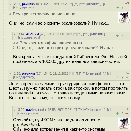
–3
2.27
,
pavlinux
(
ok
), 15:42, 29/11/2021 [
^
] [
^^
] [
^^^
] [
ответить
]
[
↓
]
+
–
[
к модератору
]
/
> Вся криптография написана на ...
Они, чо, сами всю критпу реализовали? Ну нах...
3.44
,
Аноним
(
45
), 23:33, 29/11/2021 [
^
] [
^^
] [
^^^
] [
ответить
]
+
–
/
[
к модератору
]
>> Вся криптография написана на ...
> Они, чо, сами всю критпу реализовали? Ну нах...
Вся крипта есть в стандартной библиотеке Go. Не в ней
проблема, а в 100500 других внешних зависимостей.
+1
2.28
,
Аноним
(
28
), 15:45, 29/11/2021 [
^
] [
^^
] [
^^^
] [
ответить
]
[
↓
] [
↑
]
+
–
[
к модератору
]
/
Логи в предсказуемый структурированный формат — это
шесть. Нужно писать строка за строкой, а потом прогонять
по ним sed-ы и awk-ы с криво переданными параметрами.
Вот это по-нашему, по-юниксовому.
–1
3.29
,
pavlinux
(
ok
), 15:53, 29/11/2021 [
^
] [
^^
] [
^^^
] [
ответить
]
[
↓
]
+
–
[
к модератору
]
/
Слухайте, ну JSON явно не для админов с
grep/awk/sed.
Обычно для встраивания в какие-то системы