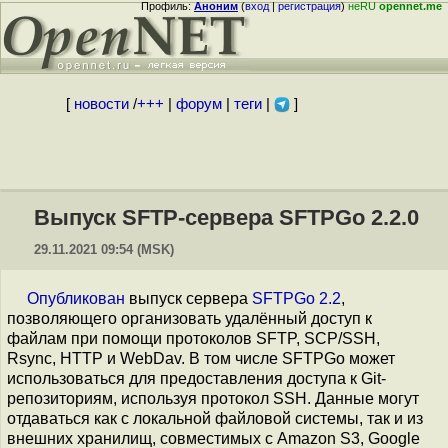
Профиль:
Аноним
(
вход
|
регистрация
)
неRU
opennet.me
[
новости
/
+++
|
форум
|
теги
|
]
Выпуск SFTP-сервера SFTPGo 2.2.0
29.11.2021 09:54 (MSK)
Опубликован
выпуск сервера
SFTPGo 2.2
,
позволяющего организовать удалённый доступ к
файлам при помощи протоколов SFTP, SCP/SSH,
Rsync, HTTP и WebDav. В том числе SFTPGo может
использоваться для предоставления доступа к Git-
репозиториям, используя протокол SSH. Данные могут
отдаваться как с локальной файловой системы, так и из
внешних хранилищ, совместимых с Amazon S3, Google