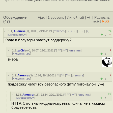
Обсуждение
Ajax
|
1 уровень
|
Линейный
|
+/-
|
Раскрыть
(47)
всё
|
RSS
+1
1.1
,
Аноним
(
1
), 10:05, 29/11/2021 [
ответить
] [
﹢﹢﹢
] [
· · ·
]
[
↓
]
+
–
[
к модератору
]
/
Когда в браузеры завезут поддержку?
–1
2.2
,
zo0M
(
ok
), 10:07, 29/11/2021 [
^
] [
^^
] [
^^^
] [
ответить
]
+
–
[
к модератору
]
/
вчера
–3
2.3
,
Аноним
(
3
), 10:09, 29/11/2021 [
^
] [
^^
] [
^^^
] [
ответить
]
+
–
[
к модератору
]
/
поддержку чего? го? безопасного фтп? питона? ой, уже
+1
3.18
,
Аноним
(
18
), 12:34, 29/11/2021 [
^
] [
^^
] [
^^^
] [
ответить
]
+
–
[
к модератору
]
/
HTTP. Стильная-модная-смузёвая фича, не в каждом
браузере есть.